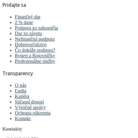
Pridajte sa
Finančný dar
2 % dane
Podpora zo zahraničia
Dar zo závetu
Nefinančná podpora
Dobrovoľníctvo
Čo dokáže podpora?
Rytieri a Bojovníčky
Profesionálne služby
Transparency
O nás
Ľudia
Kariéra
Súčasní donori
Výročné správy
Ochrana súkromia
Kontakt
Kontakty