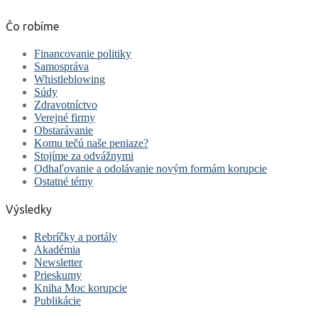
Čo robíme
Financovanie politiky
Samospráva
Whistleblowing
Súdy
Zdravotníctvo
Verejné firmy
Obstarávanie
Komu tečú naše peniaze?
Stojíme za odvážnymi
Odhaľovanie a odolávanie novým formám korupcie
Ostatné témy
Výsledky
Rebríčky a portály
Akadémia
Newsletter
Prieskumy
Kniha Moc korupcie
Publikácie