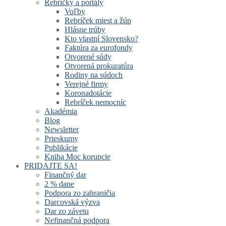
Rebríčky a portály
Voľby
Rebríček miest a žúp
Hlásne trúby
Kto vlastní Slovensko?
Faktúra za eurofondy
Otvorené súdy
Otvorená prokuratúra
Rodiny na súdoch
Verejné firmy
Koronadotácie
Rebríček nemocníc
Akadémia
Blog
Newsletter
Prieskumy
Publikácie
Kniha Moc korupcie
PRIDAJTE SA!
Finančný dar
2 % dane
Podpora zo zahraničia
Darcovská výzva
Dar zo závetu
Nefinančná podpora