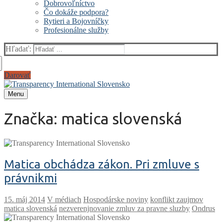
Dobrovoľníctvo
Čo dokáže podpora?
Rytieri a Bojovníčky
Profesionálne služby
Hľadať:
Darovať
Menu
Značka:
matica slovenská
Matica obchádza zákon. Pri zmluve s
právnikmi
V médiach
Hospodárske noviny
konflikt zaujmov
matica slovenská
nezverenjnovanie zmluv za pravne sluzby
Ondrus