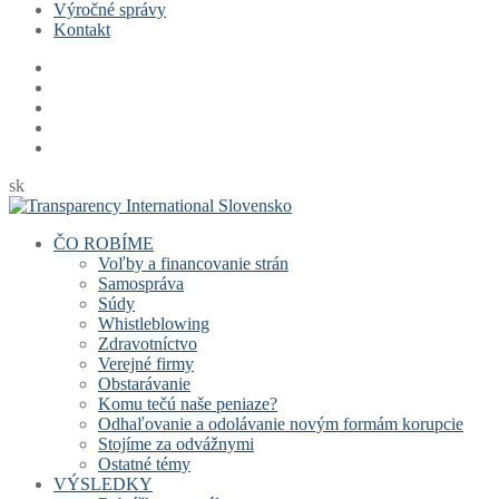
Výročné správy
Kontakt
sk
ČO ROBÍME
Voľby a financovanie strán
Samospráva
Súdy
Whistleblowing
Zdravotníctvo
Verejné firmy
Obstarávanie
Komu tečú naše peniaze?
Odhaľovanie a odolávanie novým formám korupcie
Stojíme za odvážnymi
Ostatné témy
VÝSLEDKY