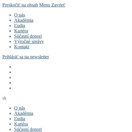
Preskočiť na obsah
Menu
Zavrieť
O nás
Akadémia
Ľudia
Kariéra
Súčasní donori
Výročné správy
Kontakt
Prihlásiť sa na newsletter
sk
O nás
Akadémia
Ľudia
Kariéra
Súčasní donori