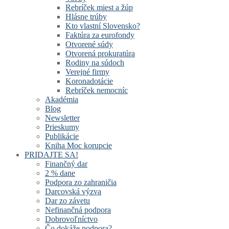
Rebríček miest a žúp
Hlásne trúby
Kto vlastní Slovensko?
Faktúra za eurofondy
Otvorené súdy
Otvorená prokuratúra
Rodiny na súdoch
Verejné firmy
Koronadotácie
Rebríček nemocníc
Akadémia
Blog
Newsletter
Prieskumy
Publikácie
Kniha Moc korupcie
PRIDAJTE SA!
Finančný dar
2 % dane
Podpora zo zahraničia
Darcovská výzva
Dar zo závetu
Nefinančná podpora
Dobrovoľníctvo
Čo dokáže podpora?