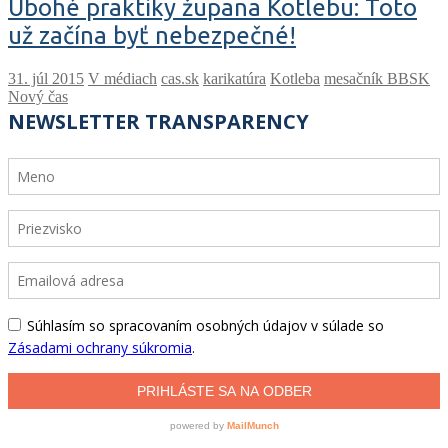
Úbohé praktiky župana Kotlebu: Toto
už začína byť nebezpečné!
V médiach
cas.sk
karikatúra
Kotleba
mesačník BBSK
Nový čas