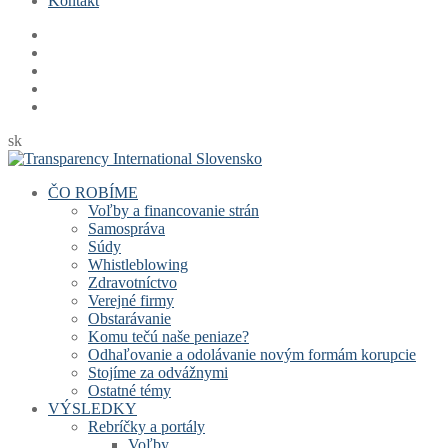
Kontakt
sk
ČO ROBÍME
Voľby a financovanie strán
Samospráva
Súdy
Whistleblowing
Zdravotníctvo
Verejné firmy
Obstarávanie
Komu tečú naše peniaze?
Odhaľovanie a odolávanie novým formám korupcie
Stojíme za odvážnymi
Ostatné témy
VÝSLEDKY
Rebríčky a portály
Voľby