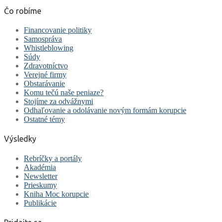
Čo robíme
Financovanie politiky
Samospráva
Whistleblowing
Súdy
Zdravotníctvo
Verejné firmy
Obstarávanie
Komu tečú naše peniaze?
Stojíme za odvážnymi
Odhaľovanie a odolávanie novým formám korupcie
Ostatné témy
Výsledky
Rebríčky a portály
Akadémia
Newsletter
Prieskumy
Kniha Moc korupcie
Publikácie