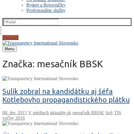
Rytieri a Bojovníčky
Profesionálne služby
Darovať
Menu
Značka:
mesačník BBSK
Sulík zobral na kandidátku aj šéfa
Kotlebovho propagandistického plátku
V médiach
aktuality.sk
mesačník BBSK
SaS
TIS
voľby 2016