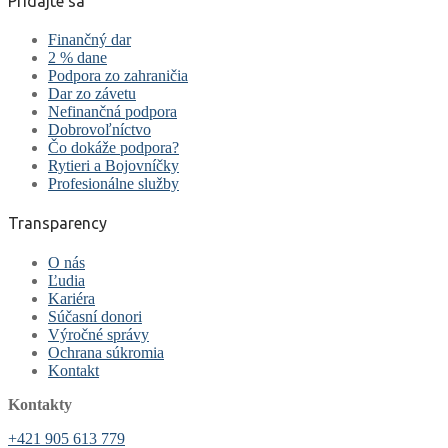
Pridajte sa
Finančný dar
2 % dane
Podpora zo zahraničia
Dar zo závetu
Nefinančná podpora
Dobrovoľníctvo
Čo dokáže podpora?
Rytieri a Bojovníčky
Profesionálne služby
Transparency
O nás
Ľudia
Kariéra
Súčasní donori
Výročné správy
Ochrana súkromia
Kontakt
Kontakty
+421 905 613 779