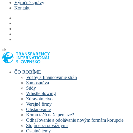
Výročné správy
Kontakt
sk
ČO ROBÍME
Voľby a financovanie strán
Samospráva
Súdy
Whistleblowing
Zdravotníctvo
Verejné firmy
Obstarávanie
Komu tečú naše peniaze?
Odhaľovanie a odolávanie novým formám korupcie
Stojíme za odvážnymi
Ostatné témy