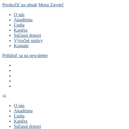
Preskočiť na obsah
Menu
Zavrieť
O nás
Akadémia
Ľudia
Kariéra
Súčasní donori
Výročné správy
Kontakt
Prihlásiť sa na newsletter
sk
O nás
Akadémia
Ľudia
Kariéra
Súčasní donori