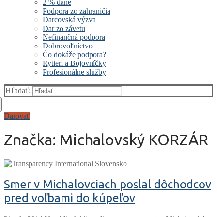
2 % dane
Podpora zo zahraničia
Darcovská výzva
Dar zo závetu
Nefinančná podpora
Dobrovoľníctvo
Čo dokáže podpora?
Rytieri a Bojovníčky
Profesionálne služby
Hľadať:
Darovať
Značka:
Michalovský KORZÁR
Smer v Michalovciach poslal dôchodcov
pred voľbami do kúpeľov