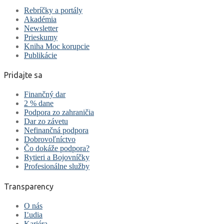
Rebríčky a portály
Akadémia
Newsletter
Prieskumy
Kniha Moc korupcie
Publikácie
Pridajte sa
Finančný dar
2 % dane
Podpora zo zahraničia
Dar zo závetu
Nefinančná podpora
Dobrovoľníctvo
Čo dokáže podpora?
Rytieri a Bojovníčky
Profesionálne služby
Transparency
O nás
Ľudia
Kariéra