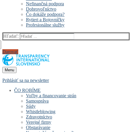
Nefinančná podpora
Dobrovoľníctvo
Čo dokáže podpora?
Rytieri a Bojovníčky
Profesionálne služby
Hľadať:
Darovať
Menu
Prihlásiť sa na newsletter
ČO ROBÍME
Voľby a financovanie strán
Samospráva
Súdy
Whistleblowing
Zdravotníctvo
Verejné firmy
Obstarávanie