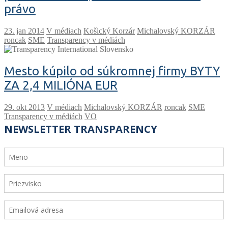
právo
V médiach
Košický Korzár
Michalovský KORZÁR
roncak
SME
Transparency v médiách
Mesto kúpilo od súkromnej firmy BYTY
ZA 2,4 MILIÓNA EUR
V médiach
Michalovský KORZÁR
roncak
SME
Transparency v médiách
VO