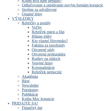
Komu tečú naše peniaze?
Odhaľovanie a odolávanie novým formám korupcie
Stojíme za odvážnymi
Ostatné témy
VÝSLEDKY
Rebríčky a portály
Voľby
Rebríček miest a žúp
Hlásne trúby
Kto vlastní Slovensko?
Faktúra za eurofondy
Otvorené súdy
Otvorená prokuratúra
Rodiny na súdoch
Verejné firmy
Koronadotácie
Rebríček nemocníc
Akadémia
Blog
Newsletter
Prieskumy
Publikácie
Kniha Moc korupcie
PRIDAJTE SA!
Finančný dar