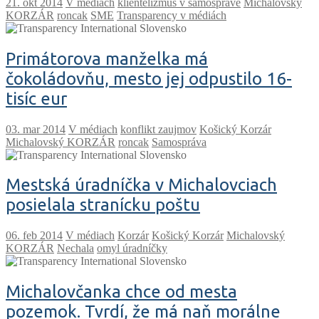
V médiach
klientelizmus v samospráve
Michalovský
KORZÁR
roncak
SME
Transparency v médiách
Primátorova manželka má
čokoládovňu, mesto jej odpustilo 16-
tisíc eur
V médiach
konflikt zaujmov
Košický Korzár
Michalovský KORZÁR
roncak
Samospráva
Mestská úradníčka v Michalovciach
posielala stranícku poštu
V médiach
Korzár
Košický Korzár
Michalovský
KORZÁR
Nechala
omyl úradníčky
Michalovčanka chce od mesta
pozemok. Tvrdí, že má naň morálne