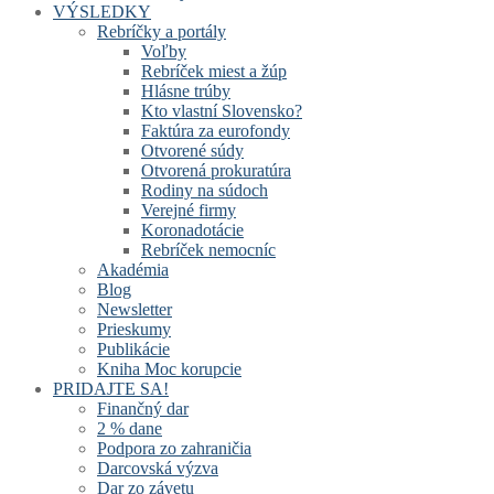
VÝSLEDKY
Rebríčky a portály
Voľby
Rebríček miest a žúp
Hlásne trúby
Kto vlastní Slovensko?
Faktúra za eurofondy
Otvorené súdy
Otvorená prokuratúra
Rodiny na súdoch
Verejné firmy
Koronadotácie
Rebríček nemocníc
Akadémia
Blog
Newsletter
Prieskumy
Publikácie
Kniha Moc korupcie
PRIDAJTE SA!
Finančný dar
2 % dane
Podpora zo zahraničia
Darcovská výzva
Dar zo závetu