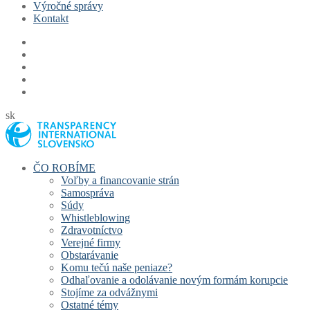
Výročné správy
Kontakt
sk
ČO ROBÍME
Voľby a financovanie strán
Samospráva
Súdy
Whistleblowing
Zdravotníctvo
Verejné firmy
Obstarávanie
Komu tečú naše peniaze?
Odhaľovanie a odolávanie novým formám korupcie
Stojíme za odvážnymi
Ostatné témy