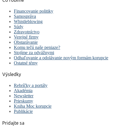
Financovanie politiky
Samospráva
Whistleblowing
Súdy
Zdravotníctvo
Verejné firmy
Obstarávanie
Komu tečú naše peniaze?
Stojíme za odvážnymi
Odhaľovanie a odolávanie novým formám korupcie
Ostatné témy
Výsledky
Rebríčky a portály
Akadémia
Newsletter
Prieskumy
Kniha Moc korupcie
Publikácie
Pridajte sa