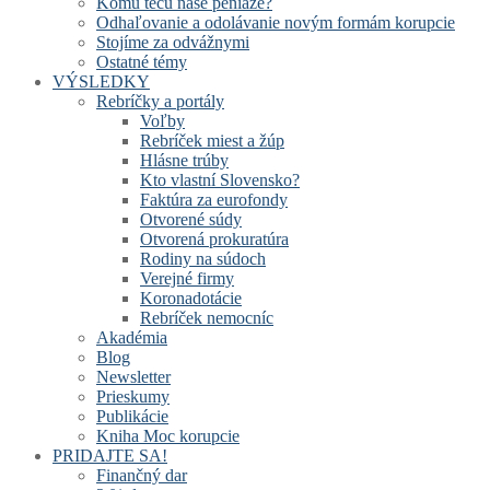
Komu tečú naše peniaze?
Odhaľovanie a odolávanie novým formám korupcie
Stojíme za odvážnymi
Ostatné témy
VÝSLEDKY
Rebríčky a portály
Voľby
Rebríček miest a žúp
Hlásne trúby
Kto vlastní Slovensko?
Faktúra za eurofondy
Otvorené súdy
Otvorená prokuratúra
Rodiny na súdoch
Verejné firmy
Koronadotácie
Rebríček nemocníc
Akadémia
Blog
Newsletter
Prieskumy
Publikácie
Kniha Moc korupcie
PRIDAJTE SA!
Finančný dar