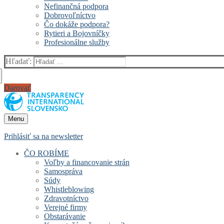
Nefinančná podpora
Dobrovoľníctvo
Čo dokáže podpora?
Rytieri a Bojovníčky
Profesionálne služby
Hľadať:
Darovať
Menu
Prihlásiť sa na newsletter
ČO ROBÍME
Voľby a financovanie strán
Samospráva
Súdy
Whistleblowing
Zdravotníctvo
Verejné firmy
Obstarávanie