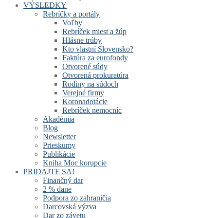
VÝSLEDKY
Rebríčky a portály
Voľby
Rebríček miest a žúp
Hlásne trúby
Kto vlastní Slovensko?
Faktúra za eurofondy
Otvorené súdy
Otvorená prokuratúra
Rodiny na súdoch
Verejné firmy
Koronadotácie
Rebríček nemocníc
Akadémia
Blog
Newsletter
Prieskumy
Publikácie
Kniha Moc korupcie
PRIDAJTE SA!
Finančný dar
2 % dane
Podpora zo zahraničia
Darcovská výzva
Dar zo závetu