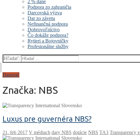
2 % dane
Podpora zo zahraničia
Darcovská výzva
Dar zo závetu
Nefinančná podpora
Dobrovoľníctvo
Čo dokáže podpora?
Rytieri a Bojovníčky
Profesionálne služby
Hľadať:
Darovať
Značka:
NBS
Luxus pre guvernéra NBS?
V médiach
dary NBS
dotácie
NBS
TA3
Transparency 