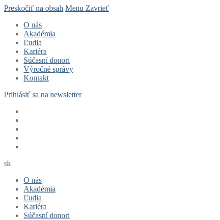
Preskočiť na obsah
Menu
Zavrieť
O nás
Akadémia
Ľudia
Kariéra
Súčasní donori
Výročné správy
Kontakt
Prihlásiť sa na newsletter
sk
O nás
Akadémia
Ľudia
Kariéra
Súčasní donori