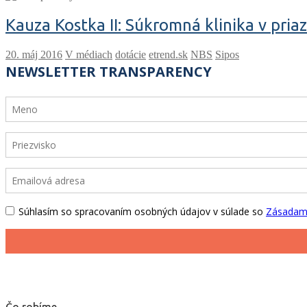
Kauza Kostka II: Súkromná klinika v pria
V médiach
dotácie
etrend.sk
NBS
Sipos
Čo robíme