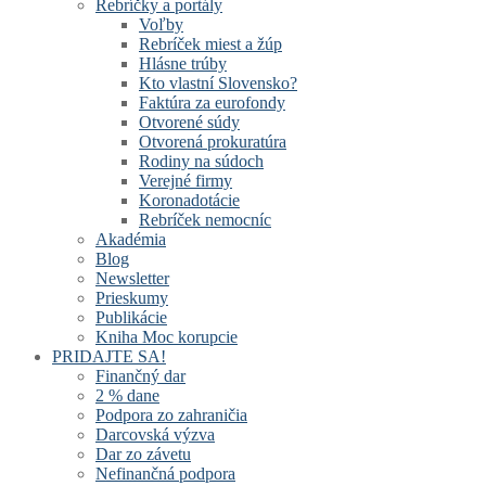
Rebríčky a portály
Voľby
Rebríček miest a žúp
Hlásne trúby
Kto vlastní Slovensko?
Faktúra za eurofondy
Otvorené súdy
Otvorená prokuratúra
Rodiny na súdoch
Verejné firmy
Koronadotácie
Rebríček nemocníc
Akadémia
Blog
Newsletter
Prieskumy
Publikácie
Kniha Moc korupcie
PRIDAJTE SA!
Finančný dar
2 % dane
Podpora zo zahraničia
Darcovská výzva
Dar zo závetu
Nefinančná podpora