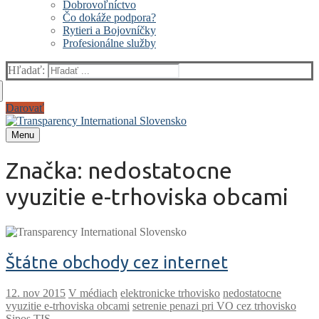
Dobrovoľníctvo
Čo dokáže podpora?
Rytieri a Bojovníčky
Profesionálne služby
Hľadať:
Darovať
Menu
Značka:
nedostatocne
vyuzitie e-trhoviska obcami
Štátne obchody cez internet
V médiach
elektronicke trhovisko
nedostatocne
vyuzitie e-trhoviska obcami
setrenie penazi pri VO cez trhovisko
Sipos
TIS