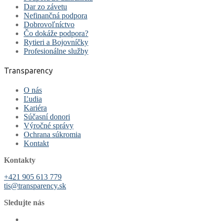
Dar zo závetu
Nefinančná podpora
Dobrovoľníctvo
Čo dokáže podpora?
Rytieri a Bojovníčky
Profesionálne služby
Transparency
O nás
Ľudia
Kariéra
Súčasní donori
Výročné správy
Ochrana súkromia
Kontakt
Kontakty
+421 905 613 779
tis@transparency.sk
Sledujte nás