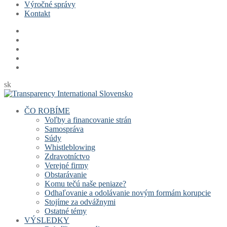
Výročné správy
Kontakt
sk
ČO ROBÍME
Voľby a financovanie strán
Samospráva
Súdy
Whistleblowing
Zdravotníctvo
Verejné firmy
Obstarávanie
Komu tečú naše peniaze?
Odhaľovanie a odolávanie novým formám korupcie
Stojíme za odvážnymi
Ostatné témy
VÝSLEDKY