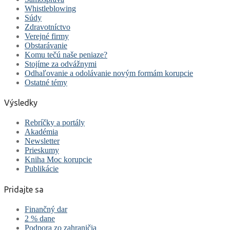
Whistleblowing
Súdy
Zdravotníctvo
Verejné firmy
Obstarávanie
Komu tečú naše peniaze?
Stojíme za odvážnymi
Odhaľovanie a odolávanie novým formám korupcie
Ostatné témy
Výsledky
Rebríčky a portály
Akadémia
Newsletter
Prieskumy
Kniha Moc korupcie
Publikácie
Pridajte sa
Finančný dar
2 % dane
Podpora zo zahraničia