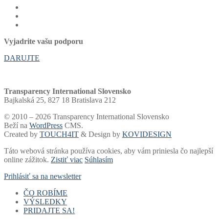
Vyjadrite vašu podporu
DARUJTE
Transparency International Slovensko
Bajkalská 25, 827 18 Bratislava 212
© 2010 – 2026 Transparency International Slovensko
Beží na
WordPress
CMS.
Created by
TOUCH4IT
& Design by
KOVIDESIGN
Táto webová stránka používa cookies, aby vám priniesla čo najlepší
online zážitok.
Zistiť viac
Súhlasím
Prihlásiť sa na newsletter
ČO ROBÍME
VÝSLEDKY
Voľby a financovanie strán
PRIDAJTE SA!
Samospráva
Rebríčky a portály