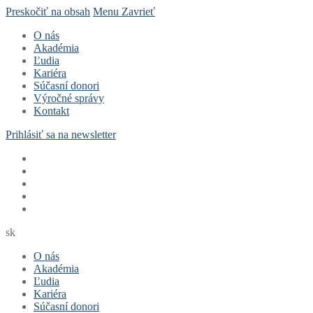
Preskočiť na obsah
Menu
Zavrieť
O nás
Akadémia
Ľudia
Kariéra
Súčasní donori
Výročné správy
Kontakt
Prihlásiť sa na newsletter
sk
O nás
Akadémia
Ľudia
Kariéra
Súčasní donori