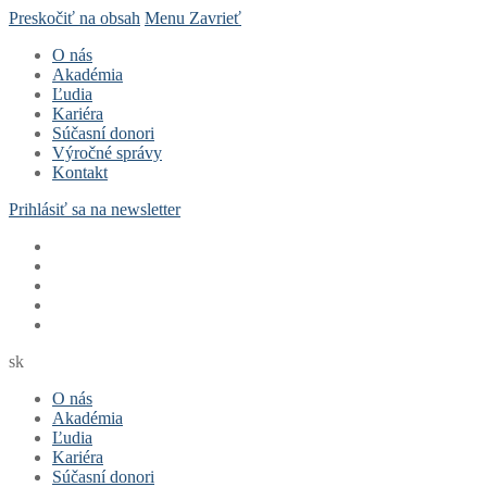
Preskočiť na obsah
Menu
Zavrieť
O nás
Akadémia
Ľudia
Kariéra
Súčasní donori
Výročné správy
Kontakt
Prihlásiť sa na newsletter
sk
O nás
Akadémia
Ľudia
Kariéra
Súčasní donori