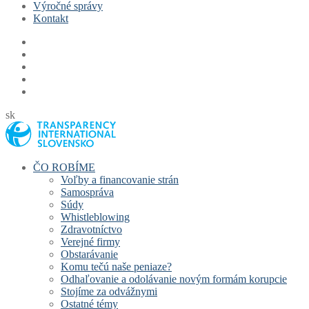
Výročné správy
Kontakt
sk
ČO ROBÍME
Voľby a financovanie strán
Samospráva
Súdy
Whistleblowing
Zdravotníctvo
Verejné firmy
Obstarávanie
Komu tečú naše peniaze?
Odhaľovanie a odolávanie novým formám korupcie
Stojíme za odvážnymi
Ostatné témy