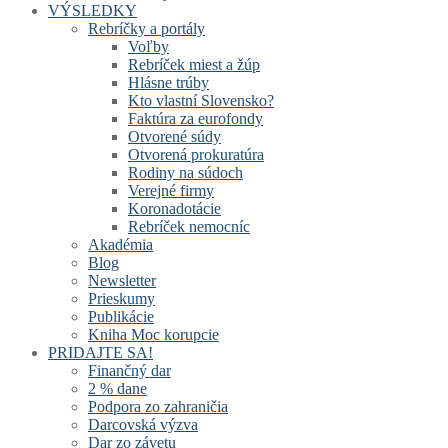
VÝSLEDKY
Rebríčky a portály
Voľby
Rebríček miest a žúp
Hlásne trúby
Kto vlastní Slovensko?
Faktúra za eurofondy
Otvorené súdy
Otvorená prokuratúra
Rodiny na súdoch
Verejné firmy
Koronadotácie
Rebríček nemocníc
Akadémia
Blog
Newsletter
Prieskumy
Publikácie
Kniha Moc korupcie
PRIDAJTE SA!
Finančný dar
2 % dane
Podpora zo zahraničia
Darcovská výzva
Dar zo závetu