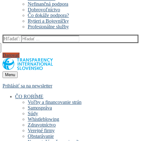
Nefinančná podpora
Dobrovoľníctvo
Čo dokáže podpora?
Rytieri a Bojovníčky
Profesionálne služby
Hľadať:
Darovať
Menu
Prihlásiť sa na newsletter
ČO ROBÍME
Voľby a financovanie strán
Samospráva
Súdy
Whistleblowing
Zdravotníctvo
Verejné firmy
Obstarávanie