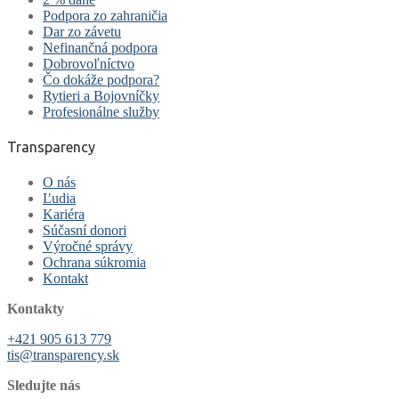
Podpora zo zahraničia
Dar zo závetu
Nefinančná podpora
Dobrovoľníctvo
Čo dokáže podpora?
Rytieri a Bojovníčky
Profesionálne služby
Transparency
O nás
Ľudia
Kariéra
Súčasní donori
Výročné správy
Ochrana súkromia
Kontakt
Kontakty
+421 905 613 779
tis@transparency.sk
Sledujte nás