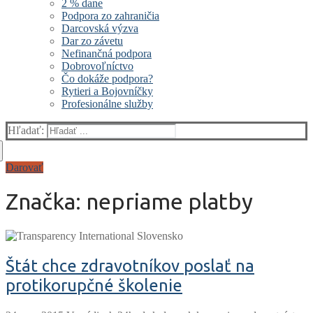
2 % dane
Podpora zo zahraničia
Darcovská výzva
Dar zo závetu
Nefinančná podpora
Dobrovoľníctvo
Čo dokáže podpora?
Rytieri a Bojovníčky
Profesionálne služby
Hľadať:
Darovať
Značka:
nepriame platby
Štát chce zdravotníkov poslať na
protikorupčné školenie