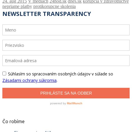
V médiach
24hod.sk
dnes.sk
korupcia v zdravotníctve
nepriame platby
protikorupcne skolenia
Čo robíme