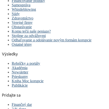
Financovanie politiky
Samospráva
Whistleblowing
Súdy
Zdravotníctvo
Verejné firmy
Obstarávanie
Komu tečú naše peniaze?
Stojíme za odvážnymi
Odhaľovanie a odolávanie novým formám korupcie
Ostatné témy
Výsledky
Rebríčky a portály
Akadémia
Newsletter
Prieskumy
Kniha Moc korupcie
Publikácie
Pridajte sa
Finančný dar
2 % dane