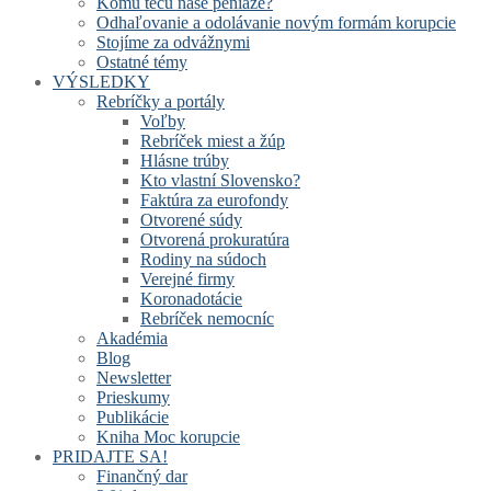
Komu tečú naše peniaze?
Odhaľovanie a odolávanie novým formám korupcie
Stojíme za odvážnymi
Ostatné témy
VÝSLEDKY
Rebríčky a portály
Voľby
Rebríček miest a žúp
Hlásne trúby
Kto vlastní Slovensko?
Faktúra za eurofondy
Otvorené súdy
Otvorená prokuratúra
Rodiny na súdoch
Verejné firmy
Koronadotácie
Rebríček nemocníc
Akadémia
Blog
Newsletter
Prieskumy
Publikácie
Kniha Moc korupcie
PRIDAJTE SA!
Finančný dar