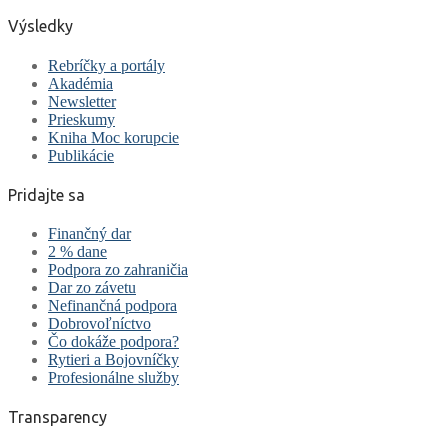
Výsledky
Rebríčky a portály
Akadémia
Newsletter
Prieskumy
Kniha Moc korupcie
Publikácie
Pridajte sa
Finančný dar
2 % dane
Podpora zo zahraničia
Dar zo závetu
Nefinančná podpora
Dobrovoľníctvo
Čo dokáže podpora?
Rytieri a Bojovníčky
Profesionálne služby
Transparency