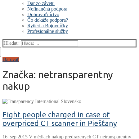
Dar zo závetu
Nefinančná podpora
Dobrovoľníctvo
Čo dokáže podpora?
Rytieri a Bojovníčky
Profesionálne služby
Hľadať:
Darovať
Značka:
netransparentny
nakup
Eight people charged in case of
overpriced CT scanner in Piešťany
V médiach
nakup predrazenych CT
netransparentny