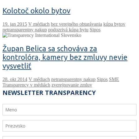
Kolotoč okolo bytov
V médiach
bez verejného obtarávania
kúpa bytov
netransparentny nakup
podozrivá kúpa bytu
Sipos
Župan Belica sa schováva za
kontrolóra, kamery bez zmluvy nevie
vysvetliť
V médiach
netransparentny nakup
Sipos
SME
Transparency v médiách
zverejnovanie zmluv