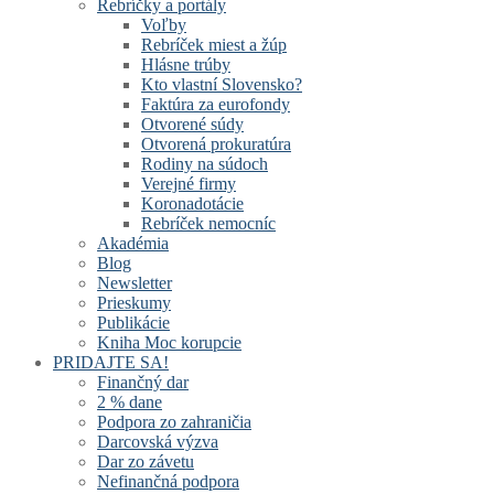
Rebríčky a portály
Voľby
Rebríček miest a žúp
Hlásne trúby
Kto vlastní Slovensko?
Faktúra za eurofondy
Otvorené súdy
Otvorená prokuratúra
Rodiny na súdoch
Verejné firmy
Koronadotácie
Rebríček nemocníc
Akadémia
Blog
Newsletter
Prieskumy
Publikácie
Kniha Moc korupcie
PRIDAJTE SA!
Finančný dar
2 % dane
Podpora zo zahraničia
Darcovská výzva
Dar zo závetu
Nefinančná podpora