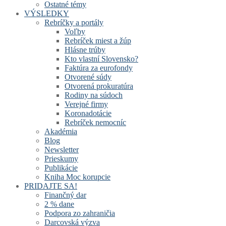
Ostatné témy
VÝSLEDKY
Rebríčky a portály
Voľby
Rebríček miest a žúp
Hlásne trúby
Kto vlastní Slovensko?
Faktúra za eurofondy
Otvorené súdy
Otvorená prokuratúra
Rodiny na súdoch
Verejné firmy
Koronadotácie
Rebríček nemocníc
Akadémia
Blog
Newsletter
Prieskumy
Publikácie
Kniha Moc korupcie
PRIDAJTE SA!
Finančný dar
2 % dane
Podpora zo zahraničia
Darcovská výzva