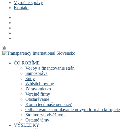
Výročné správy
Kontakt
sk
ČO ROBÍME
Voľby a financovanie strán
Samospráva
Súdy
Whistleblowing
Zdravotníctvo
Verejné firmy
Obstarávanie
Komu tečú naše peniaze?
Odhaľovanie a odolávanie novým formám korupcie
Stojíme za odvážnymi
Ostatné témy
VÝSLEDKY