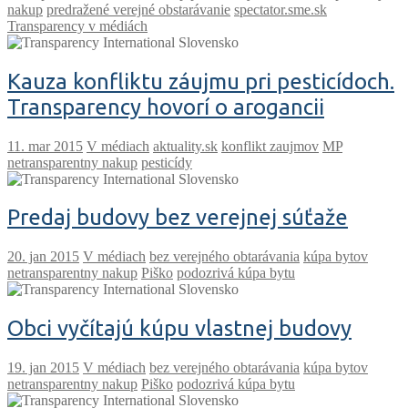
nakup
predražené verejné obstarávanie
spectator.sme.sk
Transparency v médiách
Kauza konfliktu záujmu pri pesticídoch.
Transparency hovorí o arogancii
V médiach
aktuality.sk
konflikt zaujmov
MP
netransparentny nakup
pesticídy
Predaj budovy bez verejnej súťaže
V médiach
bez verejného obtarávania
kúpa bytov
netransparentny nakup
Piško
podozrivá kúpa bytu
Obci vyčítajú kúpu vlastnej budovy
V médiach
bez verejného obtarávania
kúpa bytov
netransparentny nakup
Piško
podozrivá kúpa bytu