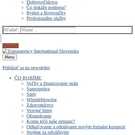
Dobrovoľníctvo
Čo dokáže podpora?
Rytieri a Bojovníčky
Profesionálne služby
Hľadať:
Darovať
Menu
Prihlásiť sa na newsletter
ČO ROBÍME
Voľby a financovanie strán
Samospráva
Súdy
Whistleblowing
Zdravotníctvo
Verejné firmy
Obstarávanie
Komu tečú naše peniaze?
Odhaľovanie a odolávanie novým formám korupcie
Stojíme za odvážnymi