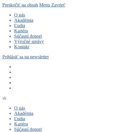
Preskočiť na obsah
Menu
Zavrieť
O nás
Akadémia
Ľudia
Kariéra
Súčasní donori
Výročné správy
Kontakt
Prihlásiť sa na newsletter
sk
O nás
Akadémia
Ľudia
Kariéra
Súčasní donori