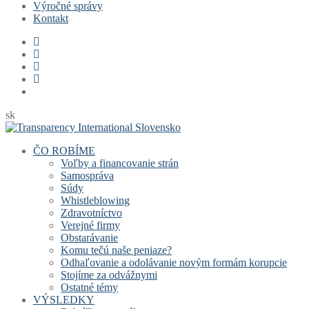
Výročné správy
Kontakt
sk
ČO ROBÍME
Voľby a financovanie strán
Samospráva
Súdy
Whistleblowing
Zdravotníctvo
Verejné firmy
Obstarávanie
Komu tečú naše peniaze?
Odhaľovanie a odolávanie novým formám korupcie
Stojíme za odvážnymi
Ostatné témy
VÝSLEDKY