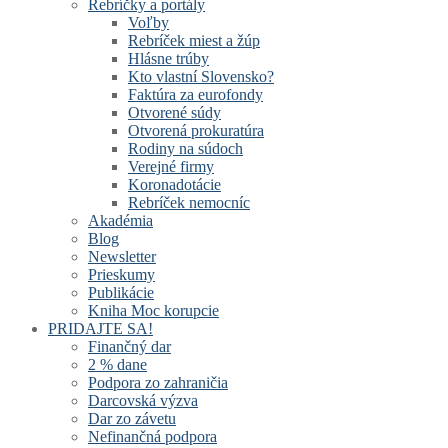
Rebríčky a portály
Voľby
Rebríček miest a žúp
Hlásne trúby
Kto vlastní Slovensko?
Faktúra za eurofondy
Otvorené súdy
Otvorená prokuratúra
Rodiny na súdoch
Verejné firmy
Koronadotácie
Rebríček nemocníc
Akadémia
Blog
Newsletter
Prieskumy
Publikácie
Kniha Moc korupcie
PRIDAJTE SA!
Finančný dar
2 % dane
Podpora zo zahraničia
Darcovská výzva
Dar zo závetu
Nefinančná podpora