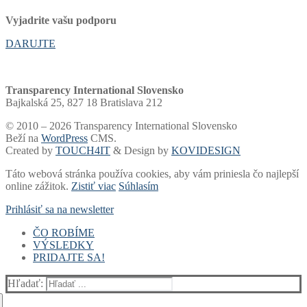
Vyjadrite vašu podporu
DARUJTE
Transparency International Slovensko
Bajkalská 25, 827 18 Bratislava 212
© 2010 – 2026 Transparency International Slovensko
Beží na
WordPress
CMS.
Created by
TOUCH4IT
& Design by
KOVIDESIGN
Táto webová stránka používa cookies, aby vám priniesla čo najlepší
online zážitok.
Zistiť viac
Súhlasím
Prihlásiť sa na newsletter
ČO ROBÍME
VÝSLEDKY
Voľby a financovanie strán
PRIDAJTE SA!
Samospráva
Rebríčky a portály
Súdy
Akadémia
Finančný dar
Voľby
Whistleblowing
Blog
2 % dane
Rebríček miest a žúp
Hľadať:
Zdravotníctvo
Newsletter
Podpora zo zahraničia
Hlásne trúby
Verejné firmy
Prieskumy
Darcovská výzva
Kto vlastní Slovensko?