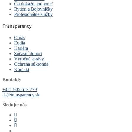
Čo dokáže podpora?
Rytieri a Bojovníčky
Profesionálne služby
Transparency
O nás
Ľudia
Kariéra
Súčasní donori
Výročné správy
Ochrana súkromia
Kontakt
Kontakty
+421 905 613 779
tis@transparency.sk
Sledujte nás