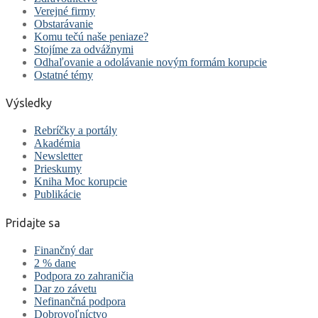
Verejné firmy
Obstarávanie
Komu tečú naše peniaze?
Stojíme za odvážnymi
Odhaľovanie a odolávanie novým formám korupcie
Ostatné témy
Výsledky
Rebríčky a portály
Akadémia
Newsletter
Prieskumy
Kniha Moc korupcie
Publikácie
Pridajte sa
Finančný dar
2 % dane
Podpora zo zahraničia
Dar zo závetu
Nefinančná podpora
Dobrovoľníctvo