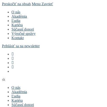
Preskočiť na obsah
Menu
Zavrieť
O nás
Akadémia
Ľudia
Kariéra
Súčasní donori
Výročné správy
Kontakt
Prihlásiť sa na newsletter
sk
O nás
Akadémia
Ľudia
Kariéra
Súčasní donori