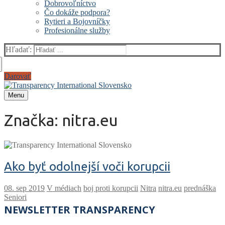
Dobrovoľníctvo
Čo dokáže podpora?
Rytieri a Bojovníčky
Profesionálne služby
Hľadať:
Darovať
Menu
Značka:
nitra.eu
Ako byť odolnejší voči korupcii
V médiach
boj proti korupcii
Nitra
nitra.eu
prednáška
Seniori