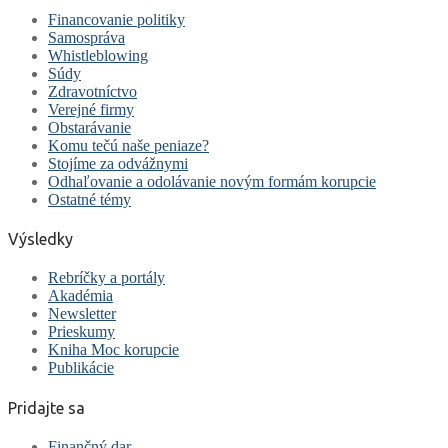
Financovanie politiky
Samospráva
Whistleblowing
Súdy
Zdravotníctvo
Verejné firmy
Obstarávanie
Komu tečú naše peniaze?
Stojíme za odvážnymi
Odhaľovanie a odolávanie novým formám korupcie
Ostatné témy
Výsledky
Rebríčky a portály
Akadémia
Newsletter
Prieskumy
Kniha Moc korupcie
Publikácie
Pridajte sa
Finančný dar