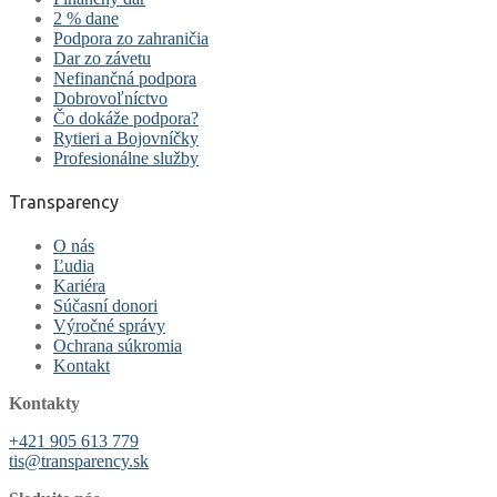
2 % dane
Podpora zo zahraničia
Dar zo závetu
Nefinančná podpora
Dobrovoľníctvo
Čo dokáže podpora?
Rytieri a Bojovníčky
Profesionálne služby
Transparency
O nás
Ľudia
Kariéra
Súčasní donori
Výročné správy
Ochrana súkromia
Kontakt
Kontakty
+421 905 613 779
tis@transparency.sk