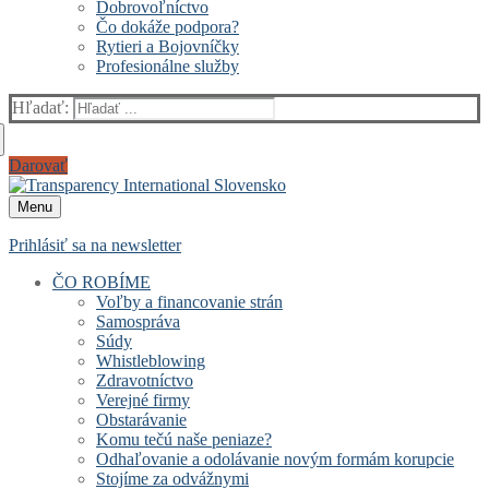
Dobrovoľníctvo
Čo dokáže podpora?
Rytieri a Bojovníčky
Profesionálne služby
Hľadať:
Darovať
Menu
Prihlásiť sa na newsletter
ČO ROBÍME
Voľby a financovanie strán
Samospráva
Súdy
Whistleblowing
Zdravotníctvo
Verejné firmy
Obstarávanie
Komu tečú naše peniaze?
Odhaľovanie a odolávanie novým formám korupcie
Stojíme za odvážnymi