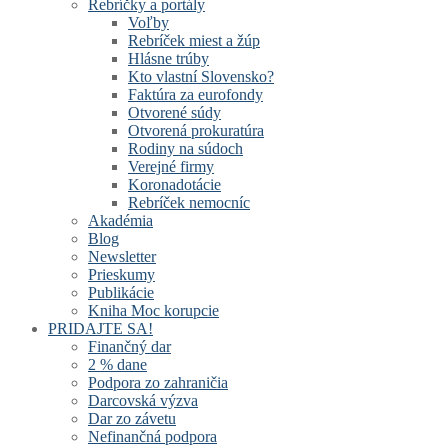
Rebríčky a portály
Voľby
Rebríček miest a žúp
Hlásne trúby
Kto vlastní Slovensko?
Faktúra za eurofondy
Otvorené súdy
Otvorená prokuratúra
Rodiny na súdoch
Verejné firmy
Koronadotácie
Rebríček nemocníc
Akadémia
Blog
Newsletter
Prieskumy
Publikácie
Kniha Moc korupcie
PRIDAJTE SA!
Finančný dar
2 % dane
Podpora zo zahraničia
Darcovská výzva
Dar zo závetu
Nefinančná podpora