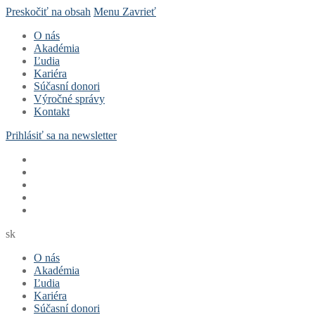
Preskočiť na obsah
Menu
Zavrieť
O nás
Akadémia
Ľudia
Kariéra
Súčasní donori
Výročné správy
Kontakt
Prihlásiť sa na newsletter
sk
O nás
Akadémia
Ľudia
Kariéra
Súčasní donori