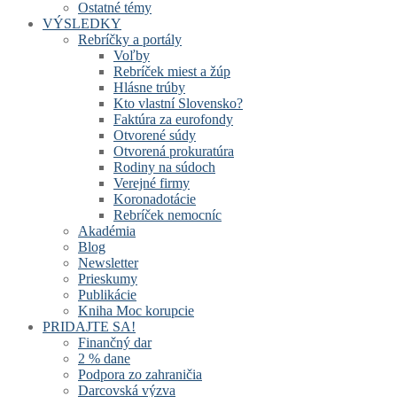
Ostatné témy
VÝSLEDKY
Rebríčky a portály
Voľby
Rebríček miest a žúp
Hlásne trúby
Kto vlastní Slovensko?
Faktúra za eurofondy
Otvorené súdy
Otvorená prokuratúra
Rodiny na súdoch
Verejné firmy
Koronadotácie
Rebríček nemocníc
Akadémia
Blog
Newsletter
Prieskumy
Publikácie
Kniha Moc korupcie
PRIDAJTE SA!
Finančný dar
2 % dane
Podpora zo zahraničia
Darcovská výzva