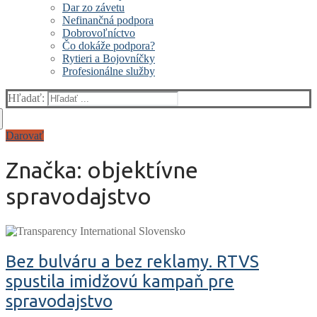
Dar zo závetu
Nefinančná podpora
Dobrovoľníctvo
Čo dokáže podpora?
Rytieri a Bojovníčky
Profesionálne služby
Hľadať:
Darovať
Značka:
objektívne
spravodajstvo
Bez bulváru a bez reklamy. RTVS
spustila imidžovú kampaň pre
spravodajstvo