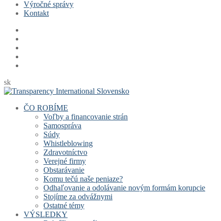
Výročné správy
Kontakt
sk
ČO ROBÍME
Voľby a financovanie strán
Samospráva
Súdy
Whistleblowing
Zdravotníctvo
Verejné firmy
Obstarávanie
Komu tečú naše peniaze?
Odhaľovanie a odolávanie novým formám korupcie
Stojíme za odvážnymi
Ostatné témy
VÝSLEDKY