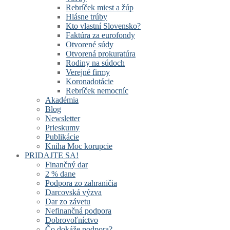
Rebríček miest a žúp
Hlásne trúby
Kto vlastní Slovensko?
Faktúra za eurofondy
Otvorené súdy
Otvorená prokuratúra
Rodiny na súdoch
Verejné firmy
Koronadotácie
Rebríček nemocníc
Akadémia
Blog
Newsletter
Prieskumy
Publikácie
Kniha Moc korupcie
PRIDAJTE SA!
Finančný dar
2 % dane
Podpora zo zahraničia
Darcovská výzva
Dar zo závetu
Nefinančná podpora
Dobrovoľníctvo
Čo dokáže podpora?