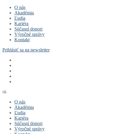
Preskočiť
Menu
Zavrieť
O nás
na
Akadémia
obsah
Ľudia
Kariéra
Súčasní donori
Výročné správy
Kontakt
Prihlásiť sa na newsletter
sk
O nás
Akadémia
Ľudia
Kariéra
Súčasní donori
Výročné správy