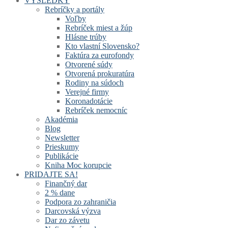
VÝSLEDKY
Rebríčky a portály
Voľby
Rebríček miest a žúp
Hlásne trúby
Kto vlastní Slovensko?
Faktúra za eurofondy
Otvorené súdy
Otvorená prokuratúra
Rodiny na súdoch
Verejné firmy
Koronadotácie
Rebríček nemocníc
Akadémia
Blog
Newsletter
Prieskumy
Publikácie
Kniha Moc korupcie
PRIDAJTE SA!
Finančný dar
2 % dane
Podpora zo zahraničia
Darcovská výzva
Dar zo závetu