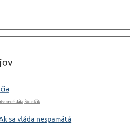
jov
čia
otvorené dáta
Šimalčík
 Ak sa vláda nespamätá