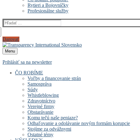
Rytieri a Bojovníčky
Profesionálne služby
Hľadať:
Darovať
Menu
Prihlásiť sa na newsletter
ČO ROBÍME
Voľby a financovanie strán
Samospráva
Súdy
Whistleblowing
Zdravotníctvo
Verejné firmy
Obstarávanie
Komu tečú naše peniaze?
Odhaľovanie a odolávanie novým formám korupcie
Stojíme za odvážnymi
Ostatné témy