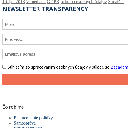
V médiach
GDPR
ochrana osobných údajov
Šimalčík
Čo robíme
Financovanie politiky
Samospráva