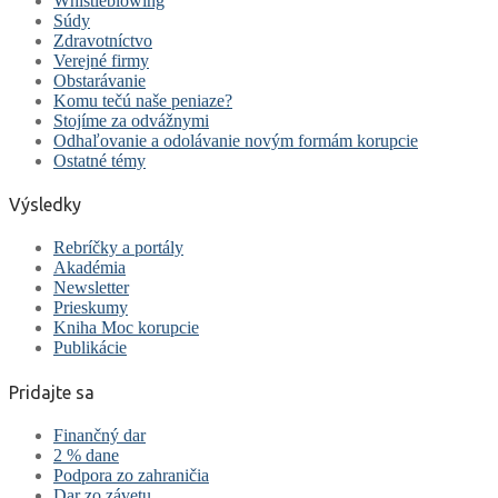
Whistleblowing
Súdy
Zdravotníctvo
Verejné firmy
Obstarávanie
Komu tečú naše peniaze?
Stojíme za odvážnymi
Odhaľovanie a odolávanie novým formám korupcie
Ostatné témy
Výsledky
Rebríčky a portály
Akadémia
Newsletter
Prieskumy
Kniha Moc korupcie
Publikácie
Pridajte sa
Finančný dar
2 % dane
Podpora zo zahraničia
Dar zo závetu