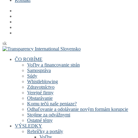
Kontakt
sk
ČO ROBÍME
Voľby a financovanie strán
Samospráva
Súdy
Whistleblowing
Zdravotníctvo
Verejné firmy
Obstarávanie
Komu tečú naše peniaze?
Odhaľovanie a odolávanie novým formám korupcie
Stojíme za odvážnymi
Ostatné témy
VÝSLEDKY
Rebríčky a portály
Voľby