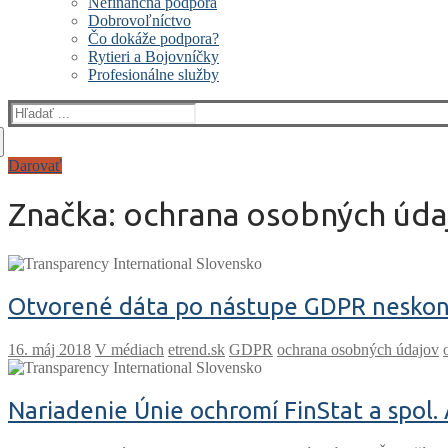
Nefinančná podpora
Dobrovoľníctvo
Čo dokáže podpora?
Rytieri a Bojovníčky
Profesionálne služby
Hľadať:
Darovať
Značka:
ochrana osobných úda
Otvorené dáta po nástupe GDPR neskon
V médiach
etrend.sk
GDPR
ochrana osobných údajov
Nariadenie Únie ochromí FinStat a spol.