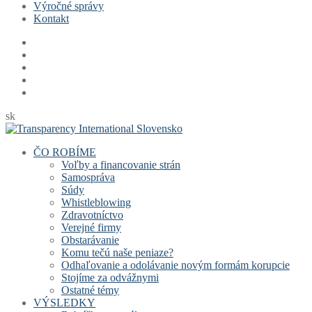
Výročné správy
Kontakt
sk
ČO ROBÍME
Voľby a financovanie strán
Samospráva
Súdy
Whistleblowing
Zdravotníctvo
Verejné firmy
Obstarávanie
Komu tečú naše peniaze?
Odhaľovanie a odolávanie novým formám korupcie
Stojíme za odvážnymi
Ostatné témy
VÝSLEDKY