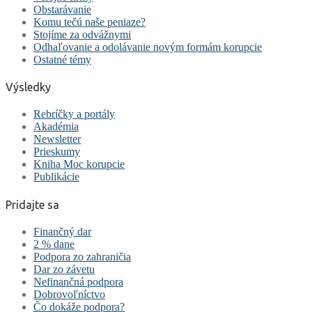
Obstarávanie
Komu tečú naše peniaze?
Stojíme za odvážnymi
Odhaľovanie a odolávanie novým formám korupcie
Ostatné témy
Výsledky
Rebríčky a portály
Akadémia
Newsletter
Prieskumy
Kniha Moc korupcie
Publikácie
Pridajte sa
Finančný dar
2 % dane
Podpora zo zahraničia
Dar zo závetu
Nefinančná podpora
Dobrovoľníctvo
Čo dokáže podpora?