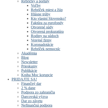
Rebríčky a portály
Voľby
Rebríček miest a žúp
Hlásne trúby
Kto vlastní Slovensko?
Faktúra za eurofondy
Otvorené súdy
Otvorená prokuratúra
Rodiny na súdoch
Verejné firmy
Koronadotácie
Rebríček nemocníc
Akadémia
Blog
Newsletter
Prieskumy
Publikácie
Kniha Moc korupcie
PRIDAJTE SA!
Finančný dar
2 % dane
Podpora zo zahraničia
Darcovská výzva
Dar zo závetu
Nefinančná podpora