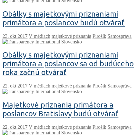
Obálky s majetkovými priznaniami
primátora a poslancov budú otvárať
V médiach
majetkové priznania
Pirošík
Samospráva
Obálky s majetkovými priznaniami
primátora a poslancov sa od budúceho
roka začnú otvárať
V médiach
majetkové priznania
Pirošík
Samospráva
Majetkové priznania primátora a
poslancov Bratislavy budú otvárať
V médiach
majetkové priznania
Pirošík
Samospráva