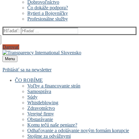
Dobrovoľníctvo
Čo dokáže podpora?
Rytieri a Bojovníčky
Profesionálne služby
Hľadať:
Darovať
Menu
Prihlásiť sa na newsletter
ČO ROBÍME
Voľby a financovanie strán
Samospráva
Súdy
Whistleblowing
Zdravotníctvo
Verejné firmy
Obstarávanie
Komu tečú naše peniaze?
Odhaľovanie a odolávanie novým formám korupcie
Stojíme za odvážnymi