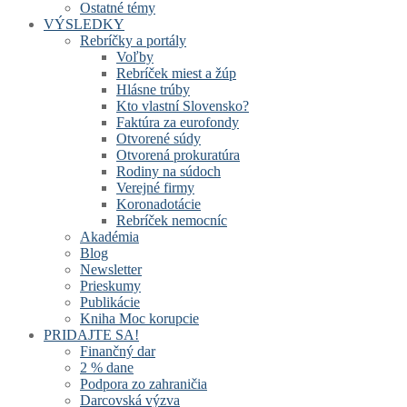
Ostatné témy
VÝSLEDKY
Rebríčky a portály
Voľby
Rebríček miest a žúp
Hlásne trúby
Kto vlastní Slovensko?
Faktúra za eurofondy
Otvorené súdy
Otvorená prokuratúra
Rodiny na súdoch
Verejné firmy
Koronadotácie
Rebríček nemocníc
Akadémia
Blog
Newsletter
Prieskumy
Publikácie
Kniha Moc korupcie
PRIDAJTE SA!
Finančný dar
2 % dane
Podpora zo zahraničia
Darcovská výzva