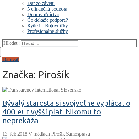
Dar zo závetu
Nefinančná podpora
Dobrovoľníctvo
Čo dokáže podpora?
Rytieri a Bojovníčky
Profesionálne služby
Hľadať:
Darovať
Značka:
Pirošík
Bývalý starosta si svojvoľne vyplácal o
400 eur vyšší plat. Nikomu to
neprekáža
V médiach
Pirošík
Samospráva