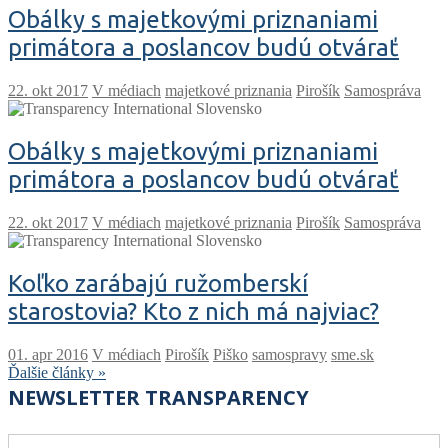
Obálky s majetkovými priznaniami
primátora a poslancov budú otvárať
V médiach
majetkové priznania
Pirošík
Samospráva
Obálky s majetkovými priznaniami
primátora a poslancov budú otvárať
V médiach
majetkové priznania
Pirošík
Samospráva
Koľko zarábajú ružomberskí
starostovia? Kto z nich má najviac?
V médiach
Pirošík
Piško
samospravy
sme.sk
Ďalšie články »