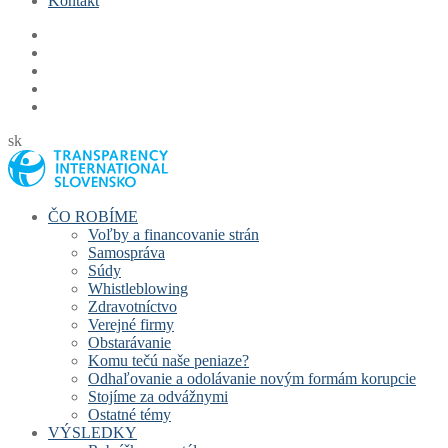
Kontakt
sk
ČO ROBÍME
Voľby a financovanie strán
Samospráva
Súdy
Whistleblowing
Zdravotníctvo
Verejné firmy
Obstarávanie
Komu tečú naše peniaze?
Odhaľovanie a odolávanie novým formám korupcie
Stojíme za odvážnymi
Ostatné témy
VÝSLEDKY