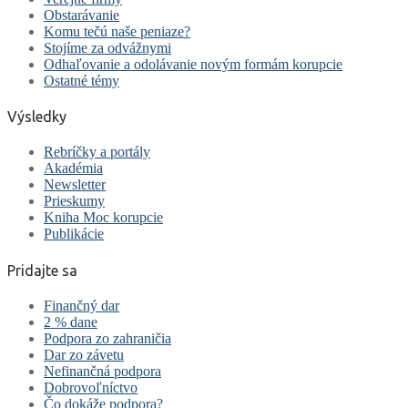
Obstarávanie
Komu tečú naše peniaze?
Stojíme za odvážnymi
Odhaľovanie a odolávanie novým formám korupcie
Ostatné témy
Výsledky
Rebríčky a portály
Akadémia
Newsletter
Prieskumy
Kniha Moc korupcie
Publikácie
Pridajte sa
Finančný dar
2 % dane
Podpora zo zahraničia
Dar zo závetu
Nefinančná podpora
Dobrovoľníctvo
Čo dokáže podpora?