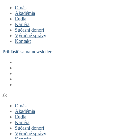
Preskočiť
Menu
Zavrieť
O nás
na
Akadémia
obsah
Ľudia
Kariéra
Súčasní donori
Výročné správy
Kontakt
Prihlásiť sa na newsletter
sk
O nás
Akadémia
Ľudia
Kariéra
Súčasní donori
Výročné správy