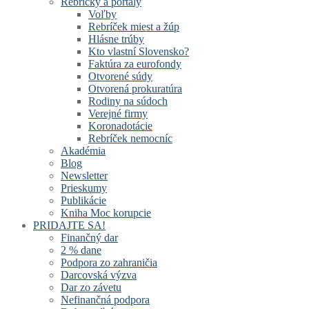
Rebríčky a portály
Voľby
Rebríček miest a žúp
Hlásne trúby
Kto vlastní Slovensko?
Faktúra za eurofondy
Otvorené súdy
Otvorená prokuratúra
Rodiny na súdoch
Verejné firmy
Koronadotácie
Rebríček nemocníc
Akadémia
Blog
Newsletter
Prieskumy
Publikácie
Kniha Moc korupcie
PRIDAJTE SA!
Finančný dar
2 % dane
Podpora zo zahraničia
Darcovská výzva
Dar zo závetu
Nefinančná podpora