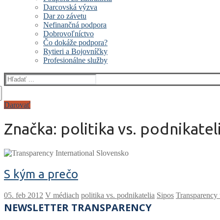
Darcovská výzva
Dar zo závetu
Nefinančná podpora
Dobrovoľníctvo
Čo dokáže podpora?
Rytieri a Bojovníčky
Profesionálne služby
Hľadať:
Darovať
Značka:
politika vs. podnikatel
S kým a prečo
V médiach
politika vs. podnikatelia
Sipos
Transparency