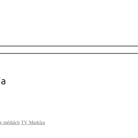
ia
 v médiách
TV Markíza