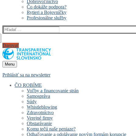
Dobrovoľníctvo
Čo dokáže podpora?
Rytieri a Bojovníčky
Profesionálne služby
Hľadať:
Darovať
Menu
Prihlásiť sa na newsletter
ČO ROBÍME
Voľby a financovanie strán
Samospráva
Súdy
Whistleblowing
Zdravotníctvo
Verejné firmy
Obstarávanie
Komu tečú naše peniaze?
Odhaľovanie a odolávanie novým formám korupcie