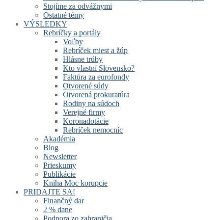
Stojíme za odvážnymi
Ostatné témy
VÝSLEDKY
Rebríčky a portály
Voľby
Rebríček miest a žúp
Hlásne trúby
Kto vlastní Slovensko?
Faktúra za eurofondy
Otvorené súdy
Otvorená prokuratúra
Rodiny na súdoch
Verejné firmy
Koronadotácie
Rebríček nemocníc
Akadémia
Blog
Newsletter
Prieskumy
Publikácie
Kniha Moc korupcie
PRIDAJTE SA!
Finančný dar
2 % dane
Podpora zo zahraničia