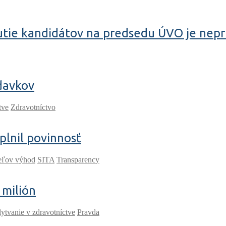
utie kandidátov na predsedu ÚVO je nep
ýdavkov
tve
Zdravotníctvo
splnil povinnosť
teľov výhod
SITA
Transparency
 milión
lytvanie v zdravotníctve
Pravda