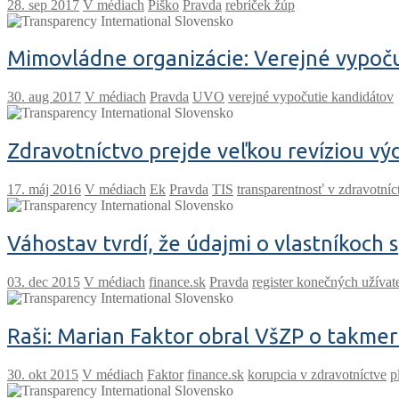
V médiach
Piško
Pravda
rebríček žúp
Mimovládne organizácie: Verejné vypoč
V médiach
Pravda
UVO
verejné vypočutie kandidátov
Zdravotníctvo prejde veľkou revíziou v
V médiach
Ek
Pravda
TIS
transparentnosť v zdravotníc
Váhostav tvrdí, že údajmi o vlastníkoch 
V médiach
finance.sk
Pravda
register konečných užíva
Raši: Marian Faktor obral VšZP o takmer
V médiach
Faktor
finance.sk
korupcia v zdravotníctve
p