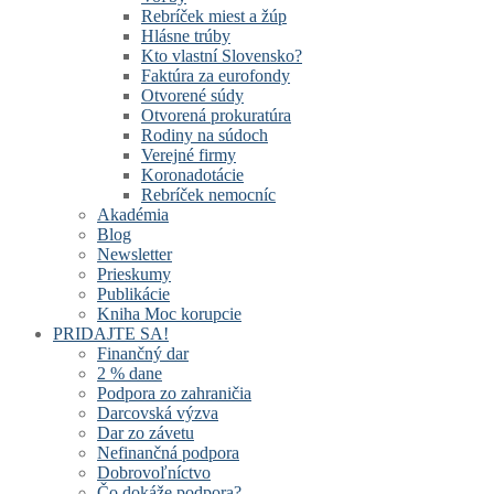
Rebríček miest a žúp
Hlásne trúby
Kto vlastní Slovensko?
Faktúra za eurofondy
Otvorené súdy
Otvorená prokuratúra
Rodiny na súdoch
Verejné firmy
Koronadotácie
Rebríček nemocníc
Akadémia
Blog
Newsletter
Prieskumy
Publikácie
Kniha Moc korupcie
PRIDAJTE SA!
Finančný dar
2 % dane
Podpora zo zahraničia
Darcovská výzva
Dar zo závetu
Nefinančná podpora
Dobrovoľníctvo
Čo dokáže podpora?