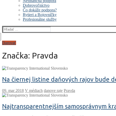
Nefinančná podpora
Dobrovoľníctvo
Čo dokáže podpora?
Rytieri a Bojovníčky
Profesionálne služby
Hľadať:
Darovať
Značka:
Pravda
Na čiernej listine daňových rajov bude d
V médiach
danove raje
Pravda
Najtransparentnejším samosprávnym kraj