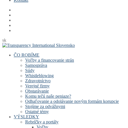
Kontakt
sk
ČO ROBÍME
Voľby a financovanie strán
Samospráva
Súdy
Whistleblowing
Zdravotníctvo
Verejné firmy
Obstarávanie
Komu tečú naše peniaze?
Odhaľovanie a odolávanie novým formám korupcie
Stojíme za odvážnymi
Ostatné témy
VÝSLEDKY
Rebríčky a portály
Voľby