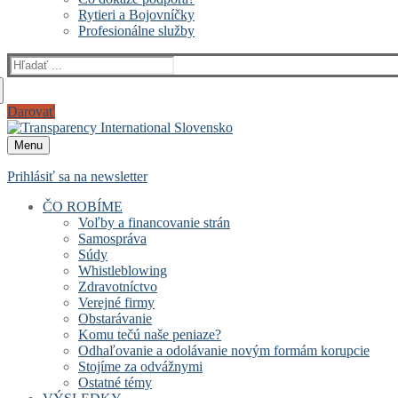
Rytieri a Bojovníčky
Profesionálne služby
Hľadať:
Darovať
Menu
Prihlásiť sa na newsletter
ČO ROBÍME
Voľby a financovanie strán
Samospráva
Súdy
Whistleblowing
Zdravotníctvo
Verejné firmy
Obstarávanie
Komu tečú naše peniaze?
Odhaľovanie a odolávanie novým formám korupcie
Stojíme za odvážnymi
Ostatné témy