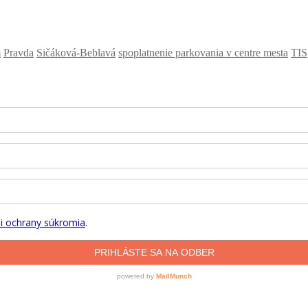
m
Pravda
Sičáková-Beblavá
spoplatnenie parkovania v centre mesta
TIS