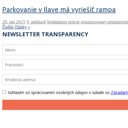
Parkovanie v Ilave má vyriešiť rampa
V médiach
legitimnost peticie organizovanej primatoro
Ďalšie články »