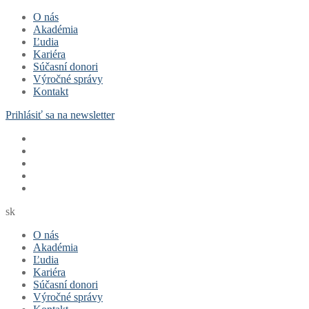
Preskočiť
Menu
Zavrieť
O nás
na
Akadémia
obsah
Ľudia
Kariéra
Súčasní donori
Výročné správy
Kontakt
Prihlásiť sa na newsletter
sk
O nás
Akadémia
Ľudia
Kariéra
Súčasní donori
Výročné správy