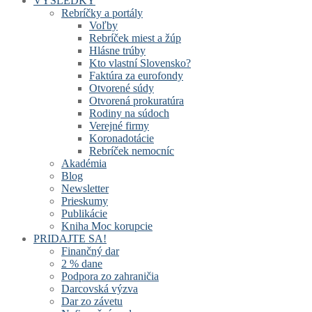
VÝSLEDKY
Rebríčky a portály
Voľby
Rebríček miest a žúp
Hlásne trúby
Kto vlastní Slovensko?
Faktúra za eurofondy
Otvorené súdy
Otvorená prokuratúra
Rodiny na súdoch
Verejné firmy
Koronadotácie
Rebríček nemocníc
Akadémia
Blog
Newsletter
Prieskumy
Publikácie
Kniha Moc korupcie
PRIDAJTE SA!
Finančný dar
2 % dane
Podpora zo zahraničia
Darcovská výzva
Dar zo závetu