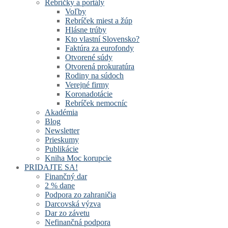
Rebríčky a portály
Voľby
Rebríček miest a žúp
Hlásne trúby
Kto vlastní Slovensko?
Faktúra za eurofondy
Otvorené súdy
Otvorená prokuratúra
Rodiny na súdoch
Verejné firmy
Koronadotácie
Rebríček nemocníc
Akadémia
Blog
Newsletter
Prieskumy
Publikácie
Kniha Moc korupcie
PRIDAJTE SA!
Finančný dar
2 % dane
Podpora zo zahraničia
Darcovská výzva
Dar zo závetu
Nefinančná podpora