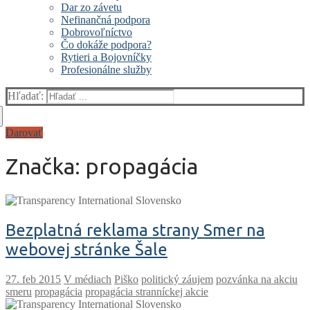
Dar zo závetu
Nefinančná podpora
Dobrovoľníctvo
Čo dokáže podpora?
Rytieri a Bojovníčky
Profesionálne služby
Hľadať:
Darovať
Značka:
propagácia
Bezplatná reklama strany Smer na
webovej stránke Šale
V médiach
Piško
politický záujem
pozvánka na akciu
smeru
propagácia
propagácia stranníckej akcie