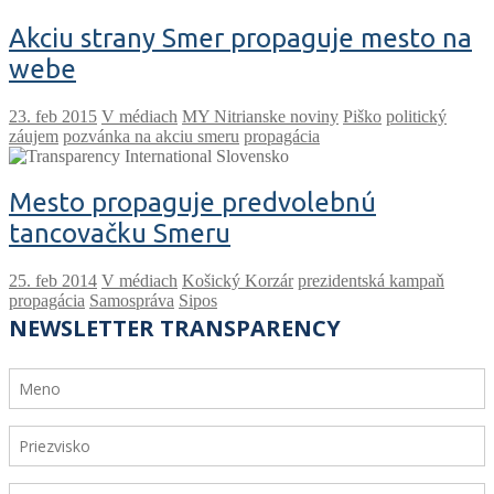
Akciu strany Smer propaguje mesto na
webe
V médiach
MY Nitrianske noviny
Piško
politický
záujem
pozvánka na akciu smeru
propagácia
Mesto propaguje predvolebnú
tancovačku Smeru
V médiach
Košický Korzár
prezidentská kampaň
propagácia
Samospráva
Sipos