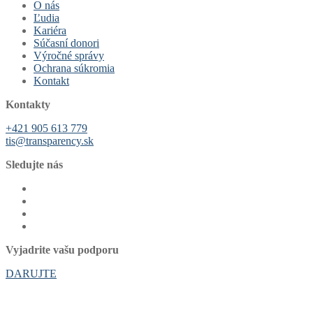
O nás
Ľudia
Kariéra
Súčasní donori
Výročné správy
Ochrana súkromia
Kontakt
Kontakty
+421 905 613 779
tis@transparency.sk
Sledujte nás
Vyjadrite vašu podporu
DARUJTE