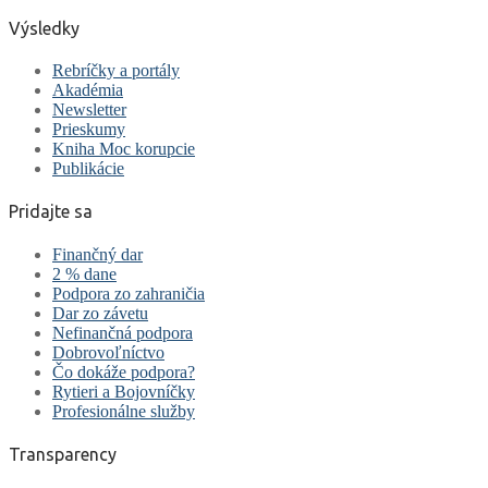
Výsledky
Rebríčky a portály
Akadémia
Newsletter
Prieskumy
Kniha Moc korupcie
Publikácie
Pridajte sa
Finančný dar
2 % dane
Podpora zo zahraničia
Dar zo závetu
Nefinančná podpora
Dobrovoľníctvo
Čo dokáže podpora?
Rytieri a Bojovníčky
Profesionálne služby
Transparency