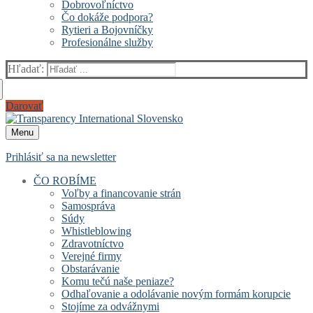
Dobrovoľníctvo
Čo dokáže podpora?
Rytieri a Bojovníčky
Profesionálne služby
Hľadať:
Darovať
Menu
Prihlásiť sa na newsletter
ČO ROBÍME
Voľby a financovanie strán
Samospráva
Súdy
Whistleblowing
Zdravotníctvo
Verejné firmy
Obstarávanie
Komu tečú naše peniaze?
Odhaľovanie a odolávanie novým formám korupcie
Stojíme za odvážnymi