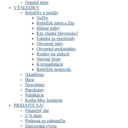
Ostatné témy
VÝSLEDKY
Rebríčky a portály
Voľby
Rebríček miest a žúp
Hlásne trúby
Kto vlastní Slovensko?
Faktúra za eurofondy
Otvorené súdy
Otvorená prokuratúra
Rodiny na súdoch
Verejné firmy
Koronadotácie
Rebríček nemocníc
Akadémia
Blog
Newsletter
Prieskumy
Publikácie
Kniha Moc korupcie
PRIDAJTE SA!
Finančný dar
2 % dane
Podpora zo zahraničia
Darcovská výzva