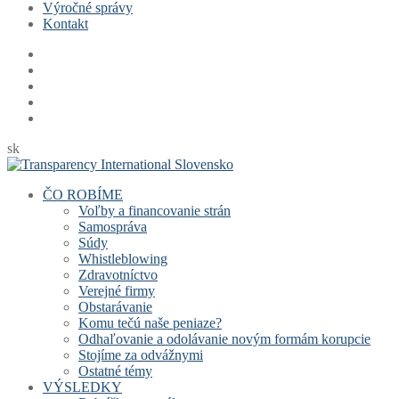
Výročné správy
Kontakt
sk
ČO ROBÍME
Voľby a financovanie strán
Samospráva
Súdy
Whistleblowing
Zdravotníctvo
Verejné firmy
Obstarávanie
Komu tečú naše peniaze?
Odhaľovanie a odolávanie novým formám korupcie
Stojíme za odvážnymi
Ostatné témy
VÝSLEDKY