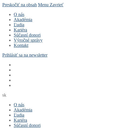
Preskočiť na obsah
Menu
Zavrieť
O nás
Akadémia
Ľudia
Kariéra
Súčasní donori
Výročné správy
Kontakt
Prihlásiť sa na newsletter
sk
O nás
Akadémia
Ľudia
Kariéra
Súčasní donori