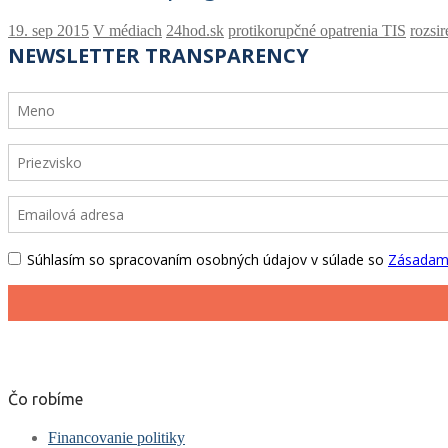
V médiach
24hod.sk
protikorupčné opatrenia TIS
rozsi
Čo robíme
Financovanie politiky