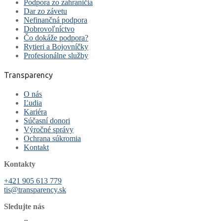
Podpora zo zahraničia
Dar zo závetu
Nefinančná podpora
Dobrovoľníctvo
Čo dokáže podpora?
Rytieri a Bojovníčky
Profesionálne služby
Transparency
O nás
Ľudia
Kariéra
Súčasní donori
Výročné správy
Ochrana súkromia
Kontakt
Kontakty
+421 905 613 779
tis@transparency.sk
Sledujte nás