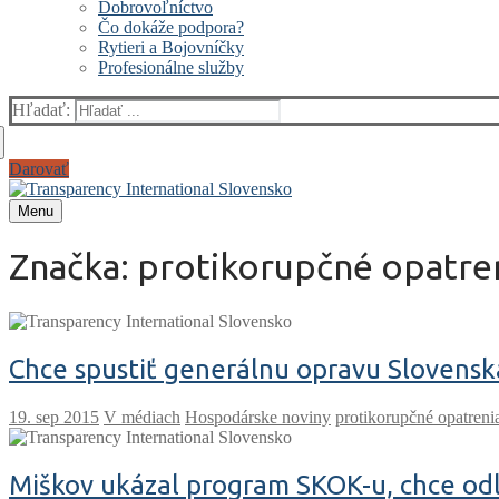
Dobrovoľníctvo
Čo dokáže podpora?
Rytieri a Bojovníčky
Profesionálne služby
Hľadať:
Darovať
Menu
Značka:
protikorupčné opatren
Chce spustiť generálnu opravu Slovensk
V médiach
Hospodárske noviny
protikorupčné opatreni
Miškov ukázal program SKOK-u, chce odlu