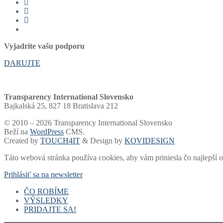
Vyjadrite vašu podporu
DARUJTE
Transparency International Slovensko
Bajkalská 25, 827 18 Bratislava 212
© 2010 – 2026 Transparency International Slovensko
Beží na
WordPress
CMS.
Created by
TOUCH4IT
& Design by
KOVIDESIGN
Táto webová stránka používa cookies, aby vám priniesla čo najlepší o
Prihlásiť sa na newsletter
ČO ROBÍME
VÝSLEDKY
Voľby a financovanie strán
PRIDAJTE SA!
Samospráva
Rebríčky a portály
Súdy
Akadémia
Finančný dar
Voľby