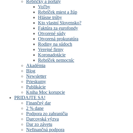
Rebríčky a portály
Voľby
Rebríček miest a žúp
Hlásne trúby
Kto vlastní Slovensko?
Faktúra za eurofondy
Otvorené súdy
Otvorená prokuratúra
Rodiny na súdoch
Verejné firmy
Koronadotácie
Rebríček nemocníc
Akadémia
Blog
Newsletter
Prieskumy
Publikácie
Kniha Moc korupcie
PRIDAJTE SA!
Finančný dar
2 % dane
Podpora zo zahraničia
Darcovská výzva
Dar zo závetu
Nefinančná podpora