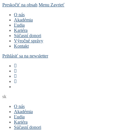
Preskočiť na obsah
Menu
Zavrieť
O nás
Akadémia
Ľudia
Kariéra
Súčasní donori
Výročné správy
Kontakt
Prihlásiť sa na newsletter
sk
O nás
Akadémia
Ľudia
Kariéra
Súčasní donori