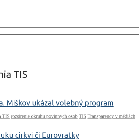
ia TIS
a. Miškov ukázal volebný program
a TIS
rozsirenie okruhu povinnych osob
TIS
Transparency v médiách
ku cirkvi či Eurovratky