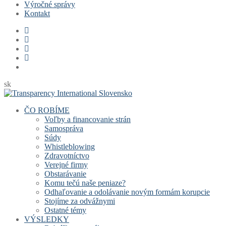
Výročné správy
Kontakt
sk
ČO ROBÍME
Voľby a financovanie strán
Samospráva
Súdy
Whistleblowing
Zdravotníctvo
Verejné firmy
Obstarávanie
Komu tečú naše peniaze?
Odhaľovanie a odolávanie novým formám korupcie
Stojíme za odvážnymi
Ostatné témy
VÝSLEDKY