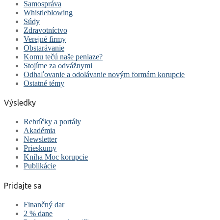
Samospráva
Whistleblowing
Súdy
Zdravotníctvo
Verejné firmy
Obstarávanie
Komu tečú naše peniaze?
Stojíme za odvážnymi
Odhaľovanie a odolávanie novým formám korupcie
Ostatné témy
Výsledky
Rebríčky a portály
Akadémia
Newsletter
Prieskumy
Kniha Moc korupcie
Publikácie
Pridajte sa
Finančný dar
2 % dane