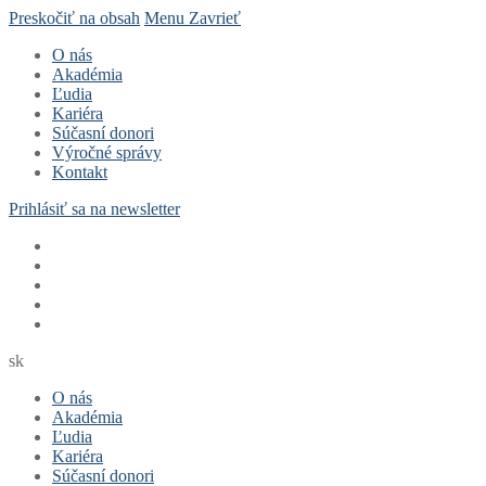
Preskočiť na obsah
Menu
Zavrieť
O nás
Akadémia
Ľudia
Kariéra
Súčasní donori
Výročné správy
Kontakt
Prihlásiť sa na newsletter
sk
O nás
Akadémia
Ľudia
Kariéra
Súčasní donori