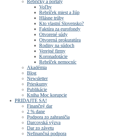
Rebríčky a portály
Voľby
Rebríček miest a žúp
Hlásne trúby
Kto vlastní Slovensko?
Faktúra za eurofondy
Otvorené súdy
Otvorená prokuratúra
Rodiny na súdoch
Verejné firmy
Koronadotácie
Rebríček nemocníc
Akadémia
Blog
Newsletter
Prieskumy
Publikácie
Kniha Moc korupcie
PRIDAJTE SA!
Finančný dar
2 % dane
Podpora zo zahraničia
Darcovská výzva
Dar zo závetu
Nefinančná podpora