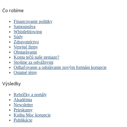
Čo robíme
Financovanie politiky
Samospráva
Whistleblowing
Súdy
Zdravotníctvo
Verejné firmy
Obstarávanie
Komu tečú naše peniaze?
Stojíme za odvážnymi
Odhaľovanie a odolávanie novým formám korupcie
Ostatné témy
Výsledky
Rebríčky a portály
Akadémia
Newsletter
Prieskumy
Kniha Moc korupcie
Publikácie