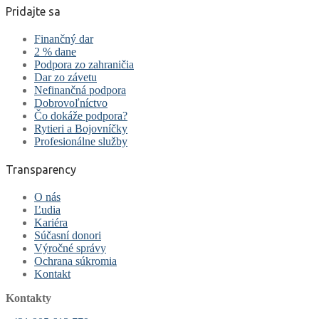
Pridajte sa
Finančný dar
2 % dane
Podpora zo zahraničia
Dar zo závetu
Nefinančná podpora
Dobrovoľníctvo
Čo dokáže podpora?
Rytieri a Bojovníčky
Profesionálne služby
Transparency
O nás
Ľudia
Kariéra
Súčasní donori
Výročné správy
Ochrana súkromia
Kontakt
Kontakty