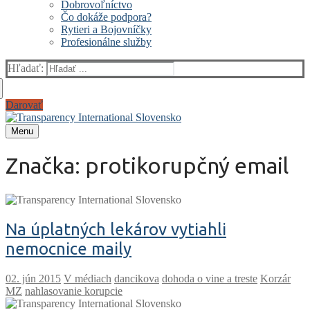
Dobrovoľníctvo
Čo dokáže podpora?
Rytieri a Bojovníčky
Profesionálne služby
Hľadať:
Darovať
Menu
Značka:
protikorupčný email
Na úplatných lekárov vytiahli
nemocnice maily
V médiach
dancikova
dohoda o vine a treste
Korzár
MZ
nahlasovanie korupcie