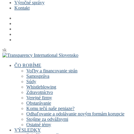
Výročné správy
Kontakt
sk
ČO ROBÍME
Voľby a financovanie strán
Samospráva
Súdy
Whistleblowing
Zdravotníctvo
Verejné firmy
Obstarávanie
Komu tečú naše peniaze?
Odhaľovanie a odolávanie novým formám korupcie
Stojíme za odvážnymi
Ostatné témy
VÝSLEDKY