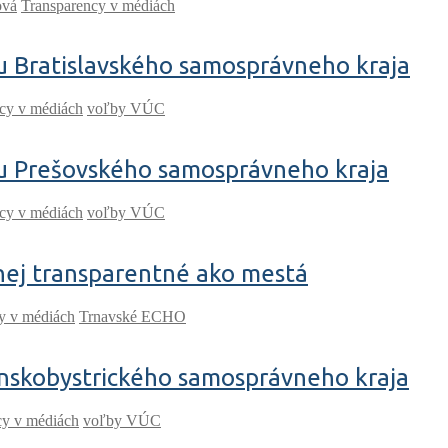
ová
Transparency v médiách
u Bratislavského samosprávneho kraja
cy v médiách
voľby VÚC
du Prešovského samosprávneho kraja
cy v médiách
voľby VÚC
nej transparentné ako mestá
y v médiách
Trnavské ECHO
anskobystrického samosprávneho kraja
cy v médiách
voľby VÚC