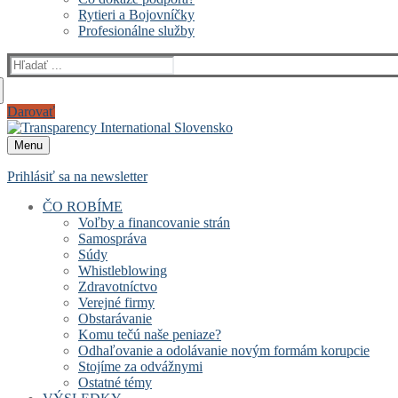
Rytieri a Bojovníčky
Profesionálne služby
Hľadať:
Darovať
Menu
Prihlásiť sa na newsletter
ČO ROBÍME
Voľby a financovanie strán
Samospráva
Súdy
Whistleblowing
Zdravotníctvo
Verejné firmy
Obstarávanie
Komu tečú naše peniaze?
Odhaľovanie a odolávanie novým formám korupcie
Stojíme za odvážnymi
Ostatné témy