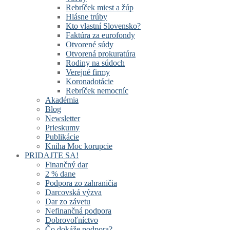
Rebríček miest a žúp
Hlásne trúby
Kto vlastní Slovensko?
Faktúra za eurofondy
Otvorené súdy
Otvorená prokuratúra
Rodiny na súdoch
Verejné firmy
Koronadotácie
Rebríček nemocníc
Akadémia
Blog
Newsletter
Prieskumy
Publikácie
Kniha Moc korupcie
PRIDAJTE SA!
Finančný dar
2 % dane
Podpora zo zahraničia
Darcovská výzva
Dar zo závetu
Nefinančná podpora
Dobrovoľníctvo
Čo dokáže podpora?