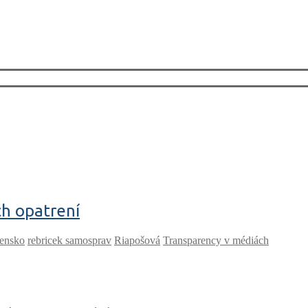
ch opatrení
ensko
rebricek samosprav
Riapošová
Transparency v médiách