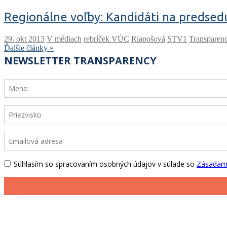
Regionálne voľby: Kandidáti na predsed
V médiach
rebríček VÚC
Riapošová
STV1
Transparen
Ďalšie články »