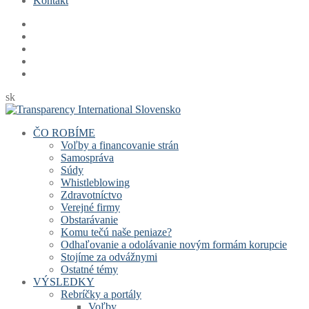
Kontakt
sk
ČO ROBÍME
Voľby a financovanie strán
Samospráva
Súdy
Whistleblowing
Zdravotníctvo
Verejné firmy
Obstarávanie
Komu tečú naše peniaze?
Odhaľovanie a odolávanie novým formám korupcie
Stojíme za odvážnymi
Ostatné témy
VÝSLEDKY
Rebríčky a portály
Voľby