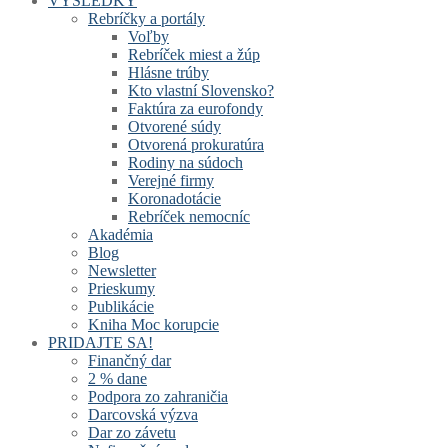
VÝSLEDKY
Rebríčky a portály
Voľby
Rebríček miest a žúp
Hlásne trúby
Kto vlastní Slovensko?
Faktúra za eurofondy
Otvorené súdy
Otvorená prokuratúra
Rodiny na súdoch
Verejné firmy
Koronadotácie
Rebríček nemocníc
Akadémia
Blog
Newsletter
Prieskumy
Publikácie
Kniha Moc korupcie
PRIDAJTE SA!
Finančný dar
2 % dane
Podpora zo zahraničia
Darcovská výzva
Dar zo závetu