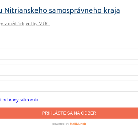
u Nitrianskeho samosprávneho kraja
cy v médiách
voľby VÚC