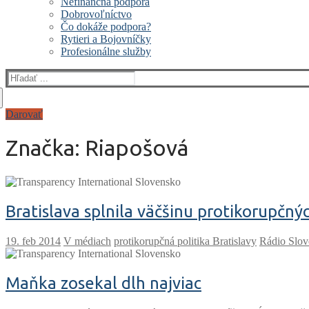
Nefinančná podpora
Dobrovoľníctvo
Čo dokáže podpora?
Rytieri a Bojovníčky
Profesionálne služby
Hľadať:
Darovať
Značka:
Riapošová
Bratislava splnila väčšinu protikorupčný
V médiach
protikorupčná politika Bratislavy
Rádio Slov
Maňka zosekal dlh najviac