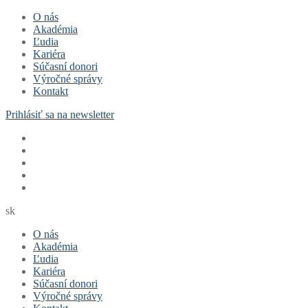
Preskočiť
Menu
Zavrieť
O nás
na
Akadémia
obsah
Ľudia
Kariéra
Súčasní donori
Výročné správy
Kontakt
Prihlásiť sa na newsletter
sk
O nás
Akadémia
Ľudia
Kariéra
Súčasní donori
Výročné správy