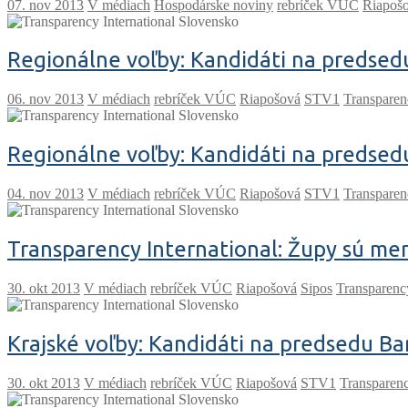
V médiach
Hospodárske noviny
rebríček VÚC
Riapoš
Regionálne voľby: Kandidáti na predsed
V médiach
rebríček VÚC
Riapošová
STV1
Transparen
Regionálne voľby: Kandidáti na predse
V médiach
rebríček VÚC
Riapošová
STV1
Transparen
Transparency International: Župy sú me
V médiach
rebríček VÚC
Riapošová
Sipos
Transparenc
Krajské voľby: Kandidáti na predsedu B
V médiach
rebríček VÚC
Riapošová
STV1
Transparen