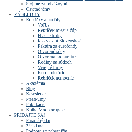
Stojíme za odvážnymi
Ostatné témy
VÝSLEDKY
Rebríčky a portály
Voľby
Rebríček miest a žúp
Hlásne trúby
Kto vlastní Slovensko?
Faktúra za eurofondy
Otvorené súdy
Otvorená prokuratúra
Rodiny na súdoch
Verejné firmy
Koronadotácie
Rebríček nemocníc
Akadémia
Blog
Newsletter
Prieskumy
Publikácie
Kniha Moc korupcie
PRIDAJTE SA!
Finančný dar
2 % dane
Podpora zo zahraničia