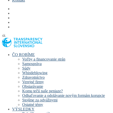
Kontakt
sk
ČO ROBÍME
Voľby a financovanie strán
Samospráva
Súdy
Whistleblowing
Zdravotníctvo
Verejné firmy
Obstarávanie
Komu tečú naše peniaze?
Odhaľovanie a odolávanie novým formám korupcie
Stojíme za odvážnymi
Ostatné témy
VÝSLEDKY