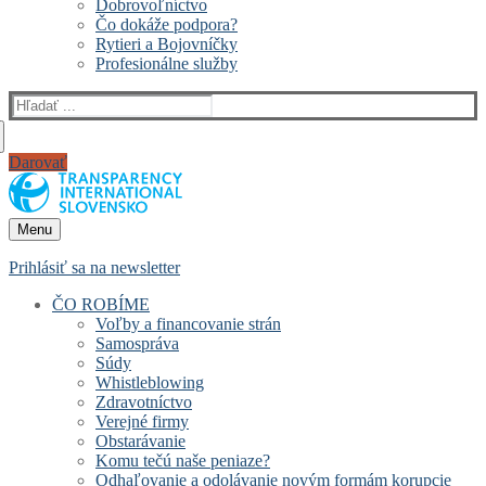
Dobrovoľníctvo
Čo dokáže podpora?
Rytieri a Bojovníčky
Profesionálne služby
Hľadať:
Darovať
Menu
Prihlásiť sa na newsletter
ČO ROBÍME
Voľby a financovanie strán
Samospráva
Súdy
Whistleblowing
Zdravotníctvo
Verejné firmy
Obstarávanie
Komu tečú naše peniaze?
Odhaľovanie a odolávanie novým formám korupcie