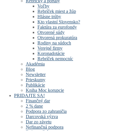
Rebríčky a portály
Voľby
Rebríček miest a žúp
Hlásne trúby
Kto vlastní Slovensko?
Faktúra za eurofondy
Otvorené súdy
Otvorená prokuratúra
Rodiny na súdoch
Verejné firmy
Koronadotácie
Rebríček nemocníc
Akadémia
Blog
Newsletter
Prieskumy
Publikácie
Kniha Moc korupcie
PRIDAJTE SA!
Finančný dar
2 % dane
Podpora zo zahraničia
Darcovská výzva
Dar zo závetu
Nefinančná podpora