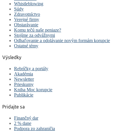
Whistleblowing
Súdy
Zdravotníctvo
Verejné firmy
Obstarávanie
Komu tečú naše peniaze?
Stojíme za odvážnymi
Odhaľovanie a odolávanie novým formám korupcie
Ostatné témy
Výsledky
Rebríčky a portály
Akadémia
Newsletter
Prieskumy
Kniha Moc korupcie
Publikácie
Pridajte sa
Finančný dar
2 % dane
Podpora zo zahraničia