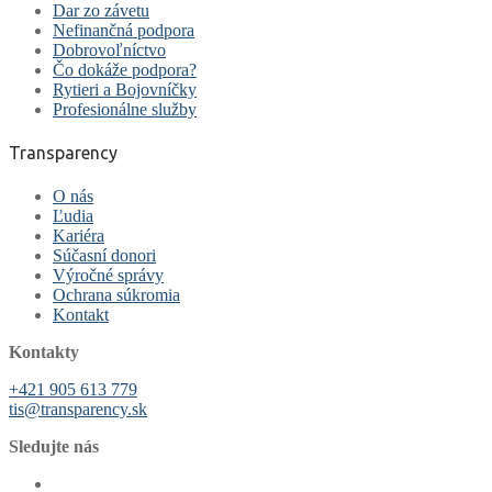
Dar zo závetu
Nefinančná podpora
Dobrovoľníctvo
Čo dokáže podpora?
Rytieri a Bojovníčky
Profesionálne služby
Transparency
O nás
Ľudia
Kariéra
Súčasní donori
Výročné správy
Ochrana súkromia
Kontakt
Kontakty
+421 905 613 779
tis@transparency.sk
Sledujte nás