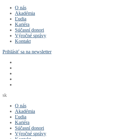
Preskočiť
Menu
Zavrieť
O nás
na
Akadémia
obsah
Ľudia
Kariéra
Súčasní donori
Výročné správy
Kontakt
Prihlásiť sa na newsletter
sk
O nás
Akadémia
Ľudia
Kariéra
Súčasní donori
Výročné správy