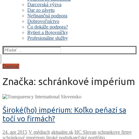
Darcovská výzva
Dar zo závetu
Nefinančná podpora
Dobrovoľníctvo
Čo dokáže podpora?
Rytieri a Bojovníčky
Profesionálne služby
Hľadať:
Darovať
Značka:
schránkové impérium
Široké(ho) impérium: Koľko peňazí sa
točí vo firmách?
V médiach
aktualne.sk
HC Slovan
schrankove firmy
schránkové impérium
široké podnikateľské portfólio