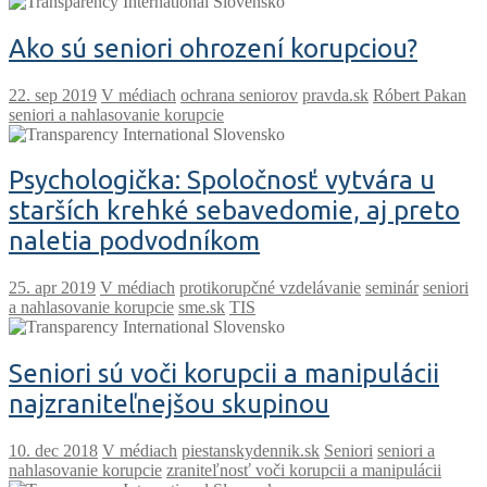
Ako sú seniori ohrození korupciou?
V médiach
ochrana seniorov
pravda.sk
Róbert Pakan
seniori a nahlasovanie korupcie
Psychologička: Spoločnosť vytvára u
starších krehké sebavedomie, aj preto
naletia podvodníkom
V médiach
protikorupčné vzdelávanie
seminár
seniori
a nahlasovanie korupcie
sme.sk
TIS
Seniori sú voči korupcii a manipulácii
najzraniteľnejšou skupinou
V médiach
piestanskydennik.sk
Seniori
seniori a
nahlasovanie korupcie
zraniteľnosť voči korupcii a manipulácii