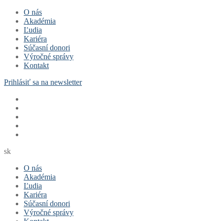
Preskočiť
Menu
Zavrieť
O nás
na
Akadémia
obsah
Ľudia
Kariéra
Súčasní donori
Výročné správy
Kontakt
Prihlásiť sa na newsletter
sk
O nás
Akadémia
Ľudia
Kariéra
Súčasní donori
Výročné správy