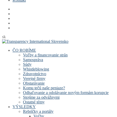
Kontakt
sk
ČO ROBÍME
Voľby a financovanie strán
Samospráva
Súdy
Whistleblowing
Zdravotníctvo
Verejné firmy
Obstarávanie
Komu tečú naše peniaze?
Odhaľovanie a odolávanie novým formám korupcie
Stojíme za odvážnymi
Ostatné témy
VÝSLEDKY
Rebríčky a portály
Voľby