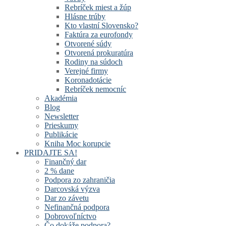
Rebríček miest a žúp
Hlásne trúby
Kto vlastní Slovensko?
Faktúra za eurofondy
Otvorené súdy
Otvorená prokuratúra
Rodiny na súdoch
Verejné firmy
Koronadotácie
Rebríček nemocníc
Akadémia
Blog
Newsletter
Prieskumy
Publikácie
Kniha Moc korupcie
PRIDAJTE SA!
Finančný dar
2 % dane
Podpora zo zahraničia
Darcovská výzva
Dar zo závetu
Nefinančná podpora
Dobrovoľníctvo
Čo dokáže podpora?