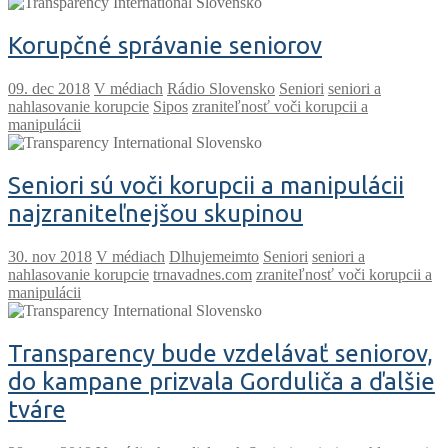
Korupčné správanie seniorov
V médiach
Rádio Slovensko
Seniori
seniori a
nahlasovanie korupcie
Sipos
zraniteľnosť voči korupcii a
manipulácii
Seniori sú voči korupcii a manipulácii
najzraniteľnejšou skupinou
V médiach
Dlhujemeimto
Seniori
seniori a
nahlasovanie korupcie
trnavadnes.com
zraniteľnosť voči korupcii a
manipulácii
Transparency bude vzdelávať seniorov,
do kampane prizvala Gorduliča a ďalšie
tváre