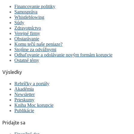
Financovanie politiky
Samospráva
Whistleblowing
Súdy
Zdravotníctvo
Verejné firmy
Obstarávanie
Komu tečú naše peniaze?
Stojíme za odvážnymi
Odhaľovanie a odolávanie novým formám korupcie
Ostatné témy
Výsledky
Rebríčky a portály
Akadémia
Newsletter
Prieskumy
Kniha Moc korupcie
Publikácie
Pridajte sa