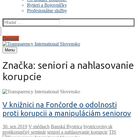
Rytieri a Bojovníčky
Profesionálne služby
Hľadať:
Darovať
Menu
Značka:
seniori a nahlasovanie
korupcie
V knižnici na Fončorde o odolnosti
proti korupcii a manipuláciám seniorov
V médiach
Banská Bystrica
bystricoviny.sk
protikorupčný seminár
seniori a nahlasovanie korupcie
TIS