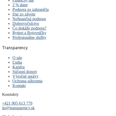
Finančný dar
2 % dane
Podpora zo zahraničia
Dar zo závetu
Nefinančná podpora
Dobrovoľníctvo
Čo dokáže podpora?
Rytieri a Bojovníčky
Profesionálne služby
Transparency
O nás
Ľudia
Kariéra
Súčasní donori
Výročné správy
Ochrana súkromia
Kontakt
Kontakty
+421 905 613 779
tis@transparency.sk