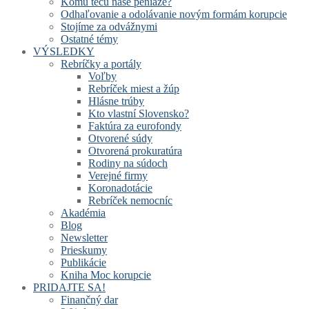
Komu tečú naše peniaze?
Odhaľovanie a odolávanie novým formám korupcie
Stojíme za odvážnymi
Ostatné témy
VÝSLEDKY
Rebríčky a portály
Voľby
Rebríček miest a žúp
Hlásne trúby
Kto vlastní Slovensko?
Faktúra za eurofondy
Otvorené súdy
Otvorená prokuratúra
Rodiny na súdoch
Verejné firmy
Koronadotácie
Rebríček nemocníc
Akadémia
Blog
Newsletter
Prieskumy
Publikácie
Kniha Moc korupcie
PRIDAJTE SA!
Finančný dar