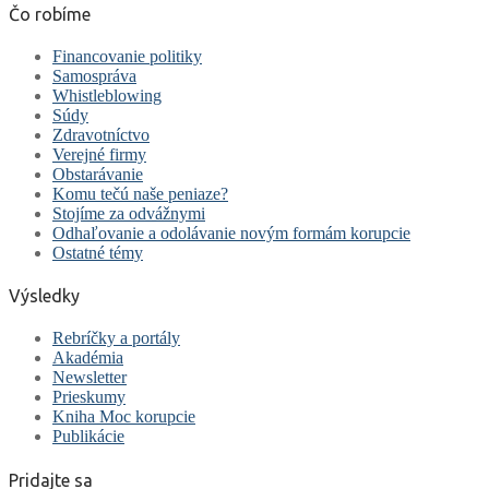
Čo robíme
Financovanie politiky
Samospráva
Whistleblowing
Súdy
Zdravotníctvo
Verejné firmy
Obstarávanie
Komu tečú naše peniaze?
Stojíme za odvážnymi
Odhaľovanie a odolávanie novým formám korupcie
Ostatné témy
Výsledky
Rebríčky a portály
Akadémia
Newsletter
Prieskumy
Kniha Moc korupcie
Publikácie
Pridajte sa