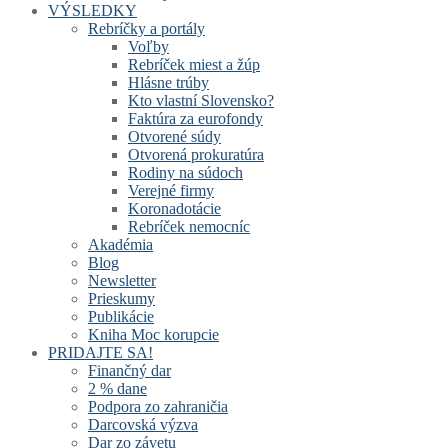
VÝSLEDKY
Rebríčky a portály
Voľby
Rebríček miest a žúp
Hlásne trúby
Kto vlastní Slovensko?
Faktúra za eurofondy
Otvorené súdy
Otvorená prokuratúra
Rodiny na súdoch
Verejné firmy
Koronadotácie
Rebríček nemocníc
Akadémia
Blog
Newsletter
Prieskumy
Publikácie
Kniha Moc korupcie
PRIDAJTE SA!
Finančný dar
2 % dane
Podpora zo zahraničia
Darcovská výzva
Dar zo závetu