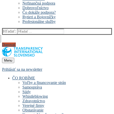
Nefinančná podpora
Dobrovoľníctvo
Čo dokáže podpora?
Rytieri a Bojovníčky
Profesionálne služby
Hľadať:
Darovať
Menu
Prihlásiť sa na newsletter
ČO ROBÍME
Voľby a financovanie strán
Samospráva
Súdy
Whistleblowing
Zdravotníctvo
Verejné firmy
Obstarávanie