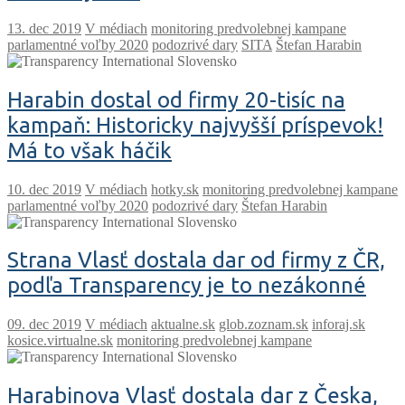
V médiach
monitoring predvolebnej kampane
parlamentné voľby 2020
podozrivé dary
SITA
Štefan Harabin
Harabin dostal od firmy 20-tisíc na
kampaň: Historicky najvyšší príspevok!
Má to však háčik
V médiach
hotky.sk
monitoring predvolebnej kampane
parlamentné voľby 2020
podozrivé dary
Štefan Harabin
Strana Vlasť dostala dar od firmy z ČR,
podľa Transparency je to nezákonné
V médiach
aktualne.sk
glob.zoznam.sk
inforaj.sk
kosice.virtualne.sk
monitoring predvolebnej kampane
Harabinova Vlasť dostala dar z Česka,