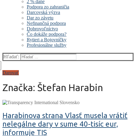
2 % dane
Podpora zo zahraničia
Darcovská výzva
Dar zo závetu
Nefinančná podpora
Dobrovoľníctvo
Čo dokáže podpora?
Rytieri a Bojovníčky
Profesionálne služby
Hľadať:
Darovať
Značka:
Štefan Harabin
Harabinova strana Vlasť musela vrátiť
nelegálne dary v sume 40-tisíc eur,
informuje TIS