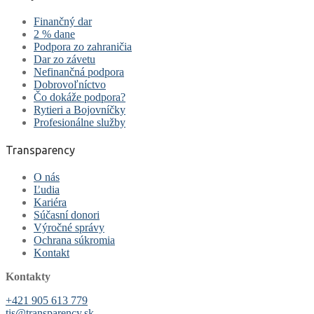
Finančný dar
2 % dane
Podpora zo zahraničia
Dar zo závetu
Nefinančná podpora
Dobrovoľníctvo
Čo dokáže podpora?
Rytieri a Bojovníčky
Profesionálne služby
Transparency
O nás
Ľudia
Kariéra
Súčasní donori
Výročné správy
Ochrana súkromia
Kontakt
Kontakty
+421 905 613 779
tis@transparency.sk