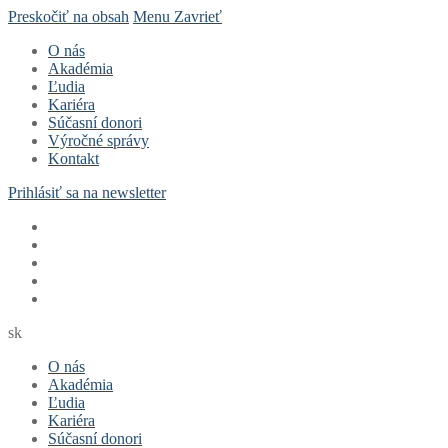
Preskočiť na obsah
Menu
Zavrieť
O nás
Akadémia
Ľudia
Kariéra
Súčasní donori
Výročné správy
Kontakt
Prihlásiť sa na newsletter
sk
O nás
Akadémia
Ľudia
Kariéra
Súčasní donori