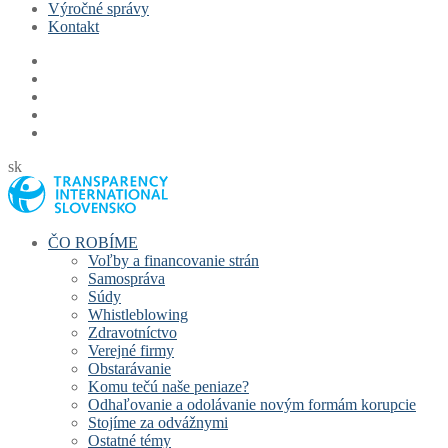
Výročné správy
Kontakt
sk
ČO ROBÍME
Voľby a financovanie strán
Samospráva
Súdy
Whistleblowing
Zdravotníctvo
Verejné firmy
Obstarávanie
Komu tečú naše peniaze?
Odhaľovanie a odolávanie novým formám korupcie
Stojíme za odvážnymi
Ostatné témy