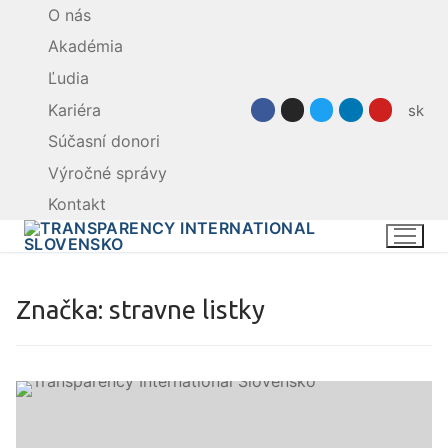
Preskočiť
O nás
na
Akadémia
obsah
Ľudia
Kariéra
sk
Súčasní donori
Výročné správy
Kontakt
Značka:
stravne listky