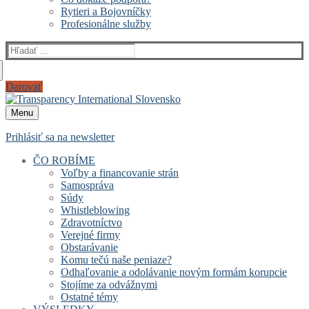
Rytieri a Bojovníčky
Profesionálne služby
Hľadať:
Darovať
Menu
Prihlásiť sa na newsletter
ČO ROBÍME
Voľby a financovanie strán
Samospráva
Súdy
Whistleblowing
Zdravotníctvo
Verejné firmy
Obstarávanie
Komu tečú naše peniaze?
Odhaľovanie a odolávanie novým formám korupcie
Stojíme za odvážnymi
Ostatné témy