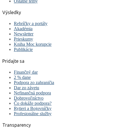
Ostatné témy
Výsledky
Rebríčky a portály
Akadémia
Newsletter
Prieskumy
Kniha Moc korupcie
Publikácie
Pridajte sa
Finančný dar
2 % dane
Podpora zo zahraničia
Dar zo závetu
Nefinančná podpora
Dobrovoľníctvo
Čo dokáže podpora?
Rytieri a Bojovníčky
Profesionálne služby
Transparency