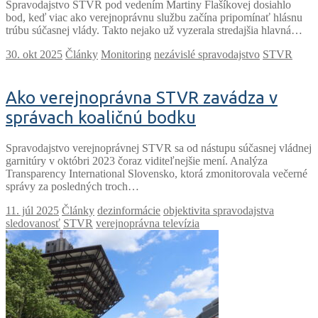
Spravodajstvo STVR pod vedením Martiny Flašíkovej dosiahlo
bod, keď viac ako verejnoprávnu službu začína pripomínať hlásnu
trúbu súčasnej vlády. Takto nejako už vyzerala stredajšia hlavná…
Články
Monitoring
nezávislé spravodajstvo
STVR
Ako verejnoprávna STVR zavádza v
správach koaličnú bodku
Spravodajstvo verejnoprávnej STVR sa od nástupu súčasnej vládnej
garnitúry v októbri 2023 čoraz viditeľnejšie mení. Analýza
Transparency International Slovensko, ktorá zmonitorovala večerné
správy za posledných troch…
Články
dezinformácie
objektivita spravodajstva
sledovanosť
STVR
verejnoprávna televízia