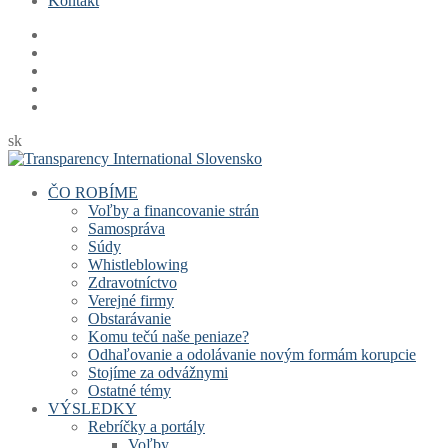
Kontakt
sk
ČO ROBÍME
Voľby a financovanie strán
Samospráva
Súdy
Whistleblowing
Zdravotníctvo
Verejné firmy
Obstarávanie
Komu tečú naše peniaze?
Odhaľovanie a odolávanie novým formám korupcie
Stojíme za odvážnymi
Ostatné témy
VÝSLEDKY
Rebríčky a portály
Voľby