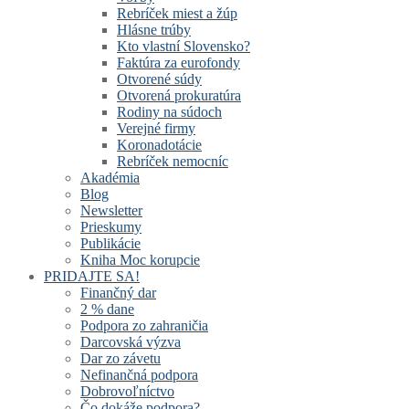
Rebríček miest a žúp
Hlásne trúby
Kto vlastní Slovensko?
Faktúra za eurofondy
Otvorené súdy
Otvorená prokuratúra
Rodiny na súdoch
Verejné firmy
Koronadotácie
Rebríček nemocníc
Akadémia
Blog
Newsletter
Prieskumy
Publikácie
Kniha Moc korupcie
PRIDAJTE SA!
Finančný dar
2 % dane
Podpora zo zahraničia
Darcovská výzva
Dar zo závetu
Nefinančná podpora
Dobrovoľníctvo
Čo dokáže podpora?