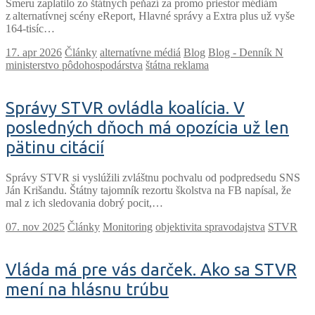
Smeru zaplatilo zo štátnych peňazí za promo priestor médiám
z alternatívnej scény eReport, Hlavné správy a Extra plus už vyše
164-tisíc…
Články
alternatívne médiá
Blog
Blog - Denník N
ministerstvo pôdohospodárstva
štátna reklama
Správy STVR ovládla koalícia. V
posledných dňoch má opozícia už len
pätinu citácií
Správy STVR si vyslúžili zvláštnu pochvalu od podpredsedu SNS
Ján Krišandu. Štátny tajomník rezortu školstva na FB napísal, že
mal z ich sledovania dobrý pocit,…
Články
Monitoring
objektivita spravodajstva
STVR
Vláda má pre vás darček. Ako sa STVR
mení na hlásnu trúbu