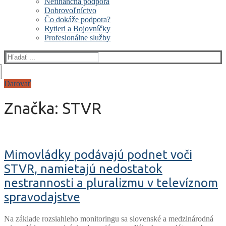
Nefinančná podpora
Dobrovoľníctvo
Čo dokáže podpora?
Rytieri a Bojovníčky
Profesionálne služby
Hľadať:
Darovať
Značka:
STVR
Mimovládky podávajú podnet voči
STVR, namietajú nedostatok
nestrannosti a pluralizmu v televíznom
spravodajstve
Na základe rozsiahleho monitoringu sa slovenské a medzinárodná