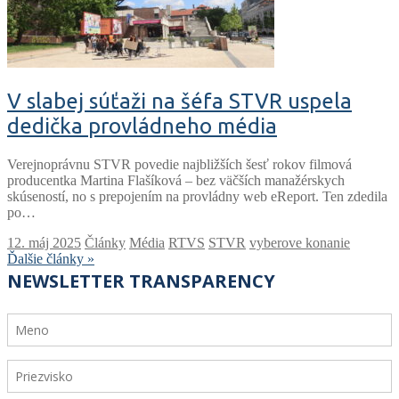
V slabej súťaži na šéfa STVR uspela
dedička provládneho média
Verejnoprávnu STVR povedie najbližších šesť rokov filmová
producentka Martina Flašíková – bez väčších manažérskych
skúseností, no s prepojením na provládny web eReport. Ten zdedila
po…
Články
Média
RTVS
STVR
vyberove konanie
Ďalšie články »