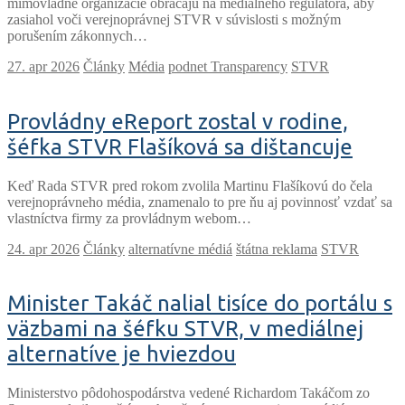
mimovládne organizácie obracajú na mediálneho regulátora, aby
zasiahol voči verejnoprávnej STVR v súvislosti s možným
porušením zákonnych…
Články
Média
podnet Transparency
STVR
Provládny eReport zostal v rodine,
šéfka STVR Flašíková sa dištancuje
Keď Rada STVR pred rokom zvolila Martinu Flašíkovú do čela
verejnoprávneho média, znamenalo to pre ňu aj povinnosť vzdať sa
vlastníctva firmy za provládnym webom…
Články
alternatívne médiá
štátna reklama
STVR
Minister Takáč nalial tisíce do portálu s
väzbami na šéfku STVR, v mediálnej
alternatíve je hviezdou
Ministerstvo pôdohospodárstva vedené Richardom Takáčom zo