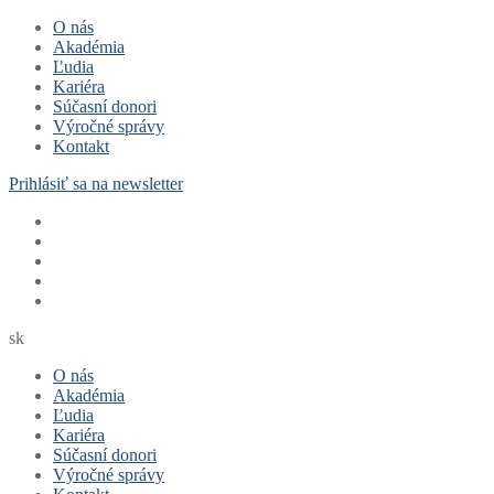
Preskočiť
Menu
Zavrieť
O nás
na
Akadémia
obsah
Ľudia
Kariéra
Súčasní donori
Výročné správy
Kontakt
Prihlásiť sa na newsletter
sk
O nás
Akadémia
Ľudia
Kariéra
Súčasní donori
Výročné správy