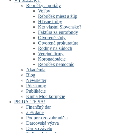
VÝSLEDKY
Rebríčky a portály
Voľby
Rebríček miest a žúp
Hlásne trúby
Kto vlastní Slovensko?
Faktúra za eurofondy
Otvorené súdy
Otvorená prokuratúra
Rodiny na súdoch
Verejné firmy
Koronadotácie
Rebríček nemocníc
Akadémia
Blog
Newsletter
Prieskumy
Publikácie
Kniha Moc korupcie
PRIDAJTE SA!
Finančný dar
2 % dane
Podpora zo zahraničia
Darcovská výzva
Dar zo závetu