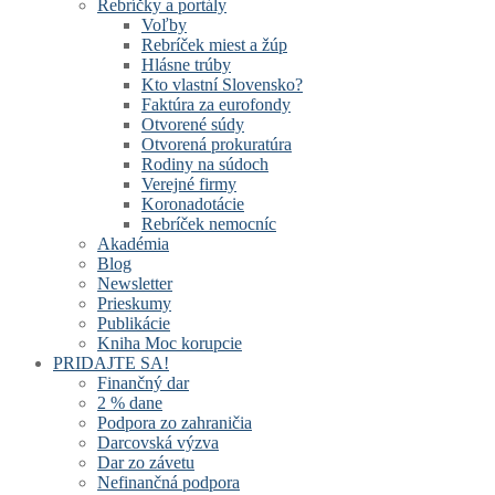
Rebríčky a portály
Voľby
Rebríček miest a žúp
Hlásne trúby
Kto vlastní Slovensko?
Faktúra za eurofondy
Otvorené súdy
Otvorená prokuratúra
Rodiny na súdoch
Verejné firmy
Koronadotácie
Rebríček nemocníc
Akadémia
Blog
Newsletter
Prieskumy
Publikácie
Kniha Moc korupcie
PRIDAJTE SA!
Finančný dar
2 % dane
Podpora zo zahraničia
Darcovská výzva
Dar zo závetu
Nefinančná podpora