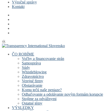
Výročné správy
Kontakt
sk
ČO ROBÍME
Voľby a financovanie strán
Samospráva
Súdy
Whistleblowing
Zdravotníctvo
Verejné firmy
Obstarávanie
Komu tečú naše peniaze?
Odhaľovanie a odolávanie novým formám korupcie
Stojíme za odvážnymi
Ostatné témy
VÝSLEDKY