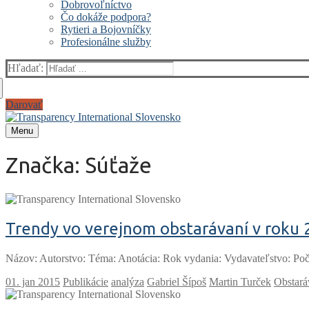
Dobrovoľníctvo
Čo dokáže podpora?
Rytieri a Bojovníčky
Profesionálne služby
Hľadať:
Darovať
Menu
Značka:
Súťaže
Trendy vo verejnom obstarávaní v roku 
Názov: Autorstvo: Téma: Anotácia: Rok vydania: Vydavateľstvo: Poč
Publikácie
analýza
Gabriel Šípoš
Martin Turček
Obstará