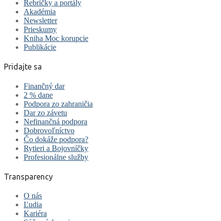
Rebríčky a portály
Akadémia
Newsletter
Prieskumy
Kniha Moc korupcie
Publikácie
Pridajte sa
Finančný dar
2 % dane
Podpora zo zahraničia
Dar zo závetu
Nefinančná podpora
Dobrovoľníctvo
Čo dokáže podpora?
Rytieri a Bojovníčky
Profesionálne služby
Transparency
O nás
Ľudia
Kariéra