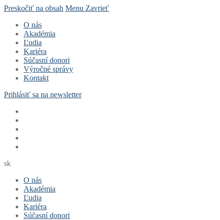
Preskočiť na obsah
Menu
Zavrieť
O nás
Akadémia
Ľudia
Kariéra
Súčasní donori
Výročné správy
Kontakt
Prihlásiť sa na newsletter
sk
O nás
Akadémia
Ľudia
Kariéra
Súčasní donori