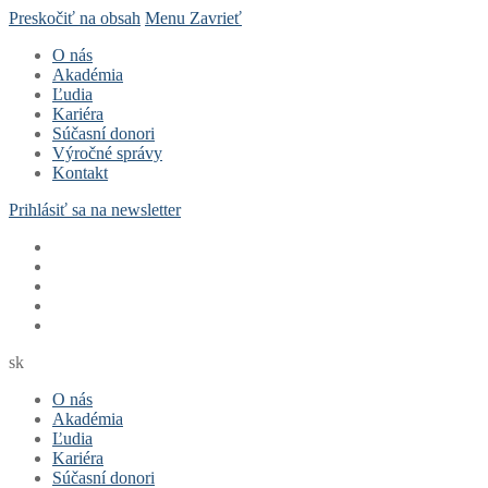
Preskočiť na obsah
Menu
Zavrieť
O nás
Akadémia
Ľudia
Kariéra
Súčasní donori
Výročné správy
Kontakt
Prihlásiť sa na newsletter
sk
O nás
Akadémia
Ľudia
Kariéra
Súčasní donori