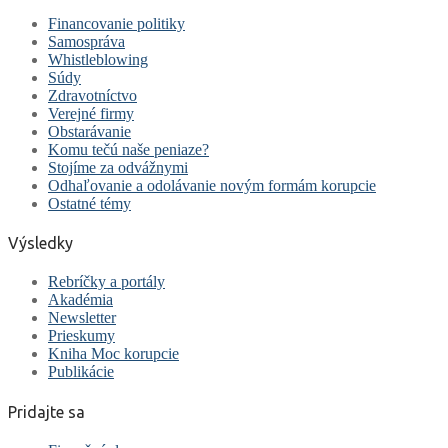
Financovanie politiky
Samospráva
Whistleblowing
Súdy
Zdravotníctvo
Verejné firmy
Obstarávanie
Komu tečú naše peniaze?
Stojíme za odvážnymi
Odhaľovanie a odolávanie novým formám korupcie
Ostatné témy
Výsledky
Rebríčky a portály
Akadémia
Newsletter
Prieskumy
Kniha Moc korupcie
Publikácie
Pridajte sa