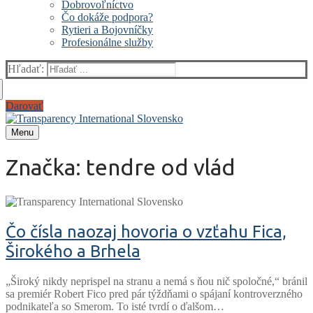
Dobrovoľníctvo
Čo dokáže podpora?
Rytieri a Bojovníčky
Profesionálne služby
Hľadať:
Darovať
Menu
Značka:
tendre od vlád
Čo čísla naozaj hovoria o vzťahu Fica,
Širokého a Brhela
„Široký nikdy neprispel na stranu a nemá s ňou nič spoločné,“ bránil
sa premiér Robert Fico pred pár týždňami o spájaní kontroverzného
podnikateľa so Smerom. To isté tvrdí o ďalšom…