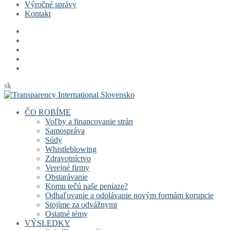
Výročné správy
Kontakt
sk
ČO ROBÍME
Voľby a financovanie strán
Samospráva
Súdy
Whistleblowing
Zdravotníctvo
Verejné firmy
Obstarávanie
Komu tečú naše peniaze?
Odhaľovanie a odolávanie novým formám korupcie
Stojíme za odvážnymi
Ostatné témy
VÝSLEDKY