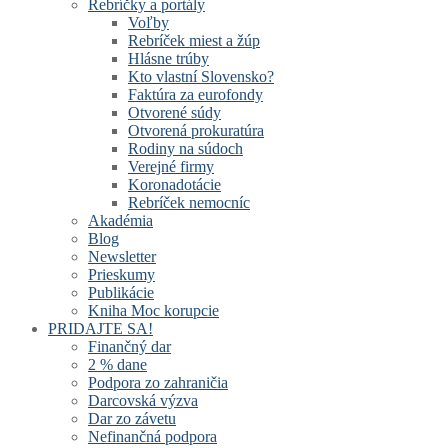
Rebríčky a portály
Voľby
Rebríček miest a žúp
Hlásne trúby
Kto vlastní Slovensko?
Faktúra za eurofondy
Otvorené súdy
Otvorená prokuratúra
Rodiny na súdoch
Verejné firmy
Koronadotácie
Rebríček nemocníc
Akadémia
Blog
Newsletter
Prieskumy
Publikácie
Kniha Moc korupcie
PRIDAJTE SA!
Finančný dar
2 % dane
Podpora zo zahraničia
Darcovská výzva
Dar zo závetu
Nefinančná podpora