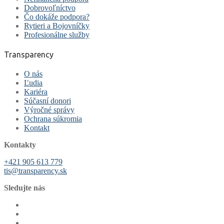
Dobrovoľníctvo
Čo dokáže podpora?
Rytieri a Bojovníčky
Profesionálne služby
Transparency
O nás
Ľudia
Kariéra
Súčasní donori
Výročné správy
Ochrana súkromia
Kontakt
Kontakty
+421 905 613 779
tis@transparency.sk
Sledujte nás