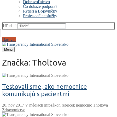
Dobrovoľníctvo
Čo dokáže podpora?
Rytieri a Bojovníčky
Profesionálne služby
Hľadať:
Darovať
Menu
Značka:
Tholtova
Testovali sme, ako nemocnice
komunikujú s pacientmi
V médiach
infozákon
rebricek nemocnic
Tholtova
Zdravotníctvo