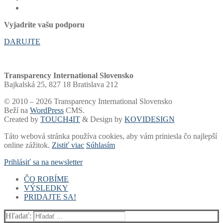
Vyjadrite vašu podporu
DARUJTE
Transparency International Slovensko
Bajkalská 25, 827 18 Bratislava 212
© 2010 – 2026 Transparency International Slovensko
Beží na
WordPress
CMS.
Created by
TOUCH4IT
& Design by
KOVIDESIGN
Táto webová stránka používa cookies, aby vám priniesla čo najlepší
online zážitok.
Zistiť viac
Súhlasím
Prihlásiť sa na newsletter
ČO ROBÍME
VÝSLEDKY
Voľby a financovanie strán
PRIDAJTE SA!
Samospráva
Rebríčky a portály
Súdy
Akadémia
Finančný dar
Voľby
Whistleblowing
Blog
2 % dane
Rebríček miest a žúp
Hľadať: