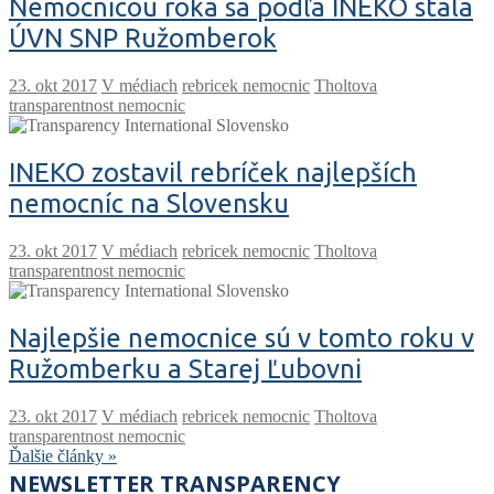
Nemocnicou roka sa podľa INEKO stala
ÚVN SNP Ružomberok
V médiach
rebricek nemocnic
Tholtova
transparentnost nemocnic
INEKO zostavil rebríček najlepších
nemocníc na Slovensku
V médiach
rebricek nemocnic
Tholtova
transparentnost nemocnic
Najlepšie nemocnice sú v tomto roku v
Ružomberku a Starej Ľubovni
V médiach
rebricek nemocnic
Tholtova
transparentnost nemocnic
Ďalšie články »