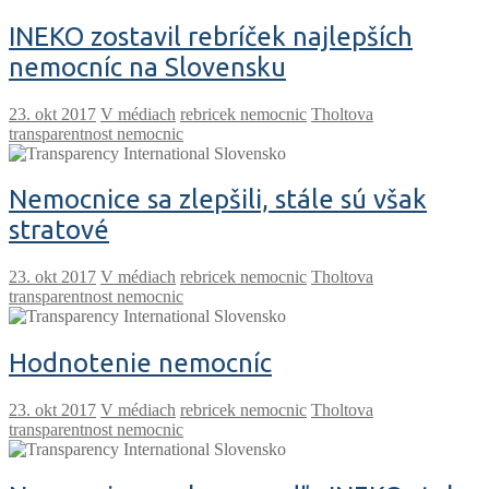
INEKO zostavil rebríček najlepších
nemocníc na Slovensku
V médiach
rebricek nemocnic
Tholtova
transparentnost nemocnic
Nemocnice sa zlepšili, stále sú však
stratové
V médiach
rebricek nemocnic
Tholtova
transparentnost nemocnic
Hodnotenie nemocníc
V médiach
rebricek nemocnic
Tholtova
transparentnost nemocnic