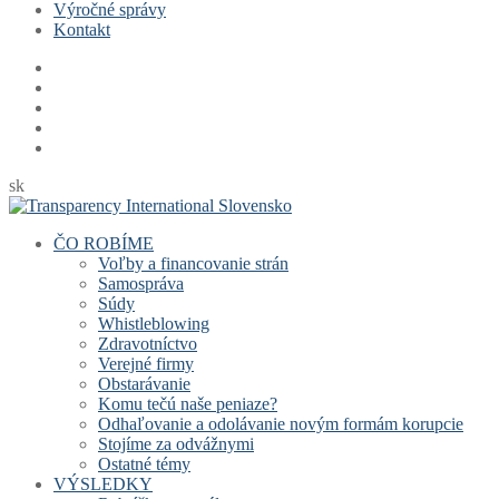
Výročné správy
Kontakt
sk
ČO ROBÍME
Voľby a financovanie strán
Samospráva
Súdy
Whistleblowing
Zdravotníctvo
Verejné firmy
Obstarávanie
Komu tečú naše peniaze?
Odhaľovanie a odolávanie novým formám korupcie
Stojíme za odvážnymi
Ostatné témy
VÝSLEDKY