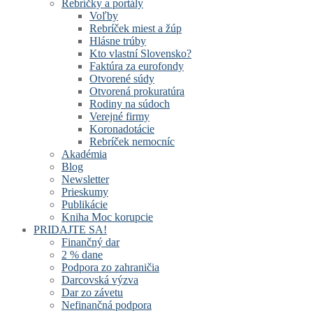
Rebríčky a portály
Voľby
Rebríček miest a žúp
Hlásne trúby
Kto vlastní Slovensko?
Faktúra za eurofondy
Otvorené súdy
Otvorená prokuratúra
Rodiny na súdoch
Verejné firmy
Koronadotácie
Rebríček nemocníc
Akadémia
Blog
Newsletter
Prieskumy
Publikácie
Kniha Moc korupcie
PRIDAJTE SA!
Finančný dar
2 % dane
Podpora zo zahraničia
Darcovská výzva
Dar zo závetu
Nefinančná podpora