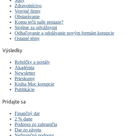
Súdy
Zdravotníctvo
Verejné firmy
Obstarávanie
Komu tečú naše peniaze?
Stojíme za odvážnymi
Odhaľovanie a odolávanie novým formám korupcie
Ostatné témy
Výsledky
Rebríčky a portály
Akadémia
Newsletter
Prieskumy
Kniha Moc korupcie
Publikácie
Pridajte sa
Finančný dar
2 % dane
Podpora zo zahraničia
Dar zo závetu
Nefinančná podpora