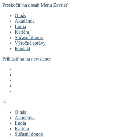
Preskočiť na obsah
Menu
Zavrieť
O nás
Akadémia
Ľudia
Kariéra
Súčasní donori
Výročné správy
Kontakt
Prihlásiť sa na newsletter
sk
O nás
Akadémia
Ľudia
Kariéra
Súčasní donori