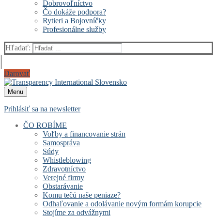
Dobrovoľníctvo
Čo dokáže podpora?
Rytieri a Bojovníčky
Profesionálne služby
Hľadať:
Darovať
Menu
Prihlásiť sa na newsletter
ČO ROBÍME
Voľby a financovanie strán
Samospráva
Súdy
Whistleblowing
Zdravotníctvo
Verejné firmy
Obstarávanie
Komu tečú naše peniaze?
Odhaľovanie a odolávanie novým formám korupcie
Stojíme za odvážnymi