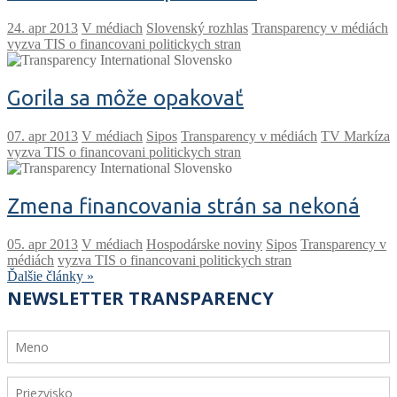
V médiach
Slovenský rozhlas
Transparency v médiách
vyzva TIS o financovani politickych stran
Gorila sa môže opakovať
V médiach
Sipos
Transparency v médiách
TV Markíza
vyzva TIS o financovani politickych stran
Zmena financovania strán sa nekoná
V médiach
Hospodárske noviny
Sipos
Transparency v
médiách
vyzva TIS o financovani politickych stran
Ďalšie články »