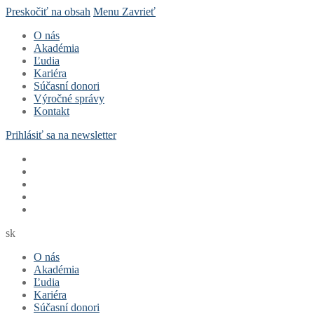
Preskočiť na obsah
Menu
Zavrieť
O nás
Akadémia
Ľudia
Kariéra
Súčasní donori
Výročné správy
Kontakt
Prihlásiť sa na newsletter
sk
O nás
Akadémia
Ľudia
Kariéra
Súčasní donori