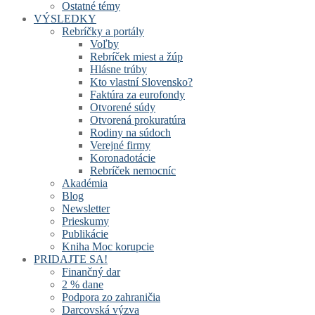
Ostatné témy
VÝSLEDKY
Rebríčky a portály
Voľby
Rebríček miest a žúp
Hlásne trúby
Kto vlastní Slovensko?
Faktúra za eurofondy
Otvorené súdy
Otvorená prokuratúra
Rodiny na súdoch
Verejné firmy
Koronadotácie
Rebríček nemocníc
Akadémia
Blog
Newsletter
Prieskumy
Publikácie
Kniha Moc korupcie
PRIDAJTE SA!
Finančný dar
2 % dane
Podpora zo zahraničia
Darcovská výzva