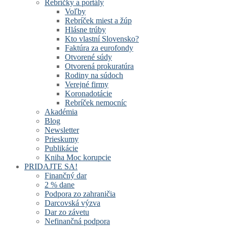
Rebríčky a portály
Voľby
Rebríček miest a žúp
Hlásne trúby
Kto vlastní Slovensko?
Faktúra za eurofondy
Otvorené súdy
Otvorená prokuratúra
Rodiny na súdoch
Verejné firmy
Koronadotácie
Rebríček nemocníc
Akadémia
Blog
Newsletter
Prieskumy
Publikácie
Kniha Moc korupcie
PRIDAJTE SA!
Finančný dar
2 % dane
Podpora zo zahraničia
Darcovská výzva
Dar zo závetu
Nefinančná podpora