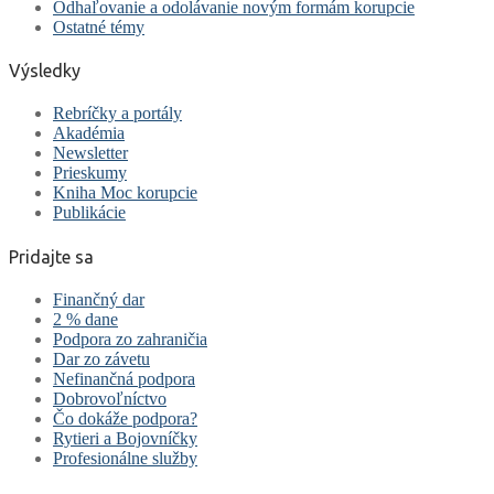
Odhaľovanie a odolávanie novým formám korupcie
Ostatné témy
Výsledky
Rebríčky a portály
Akadémia
Newsletter
Prieskumy
Kniha Moc korupcie
Publikácie
Pridajte sa
Finančný dar
2 % dane
Podpora zo zahraničia
Dar zo závetu
Nefinančná podpora
Dobrovoľníctvo
Čo dokáže podpora?
Rytieri a Bojovníčky
Profesionálne služby