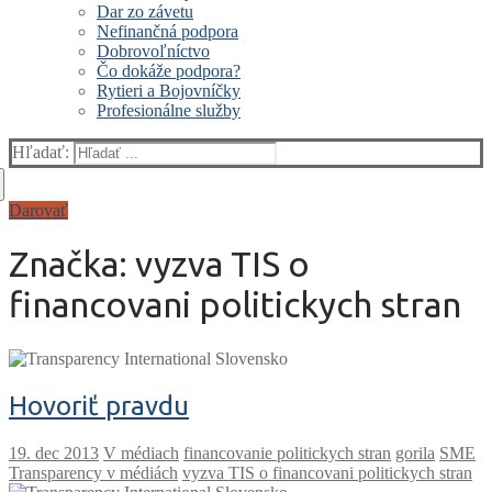
Dar zo závetu
Nefinančná podpora
Dobrovoľníctvo
Čo dokáže podpora?
Rytieri a Bojovníčky
Profesionálne služby
Hľadať:
Darovať
Značka:
vyzva TIS o
financovani politickych stran
Hovoriť pravdu
V médiach
financovanie politickych stran
gorila
SME
Transparency v médiách
vyzva TIS o financovani politickych stran