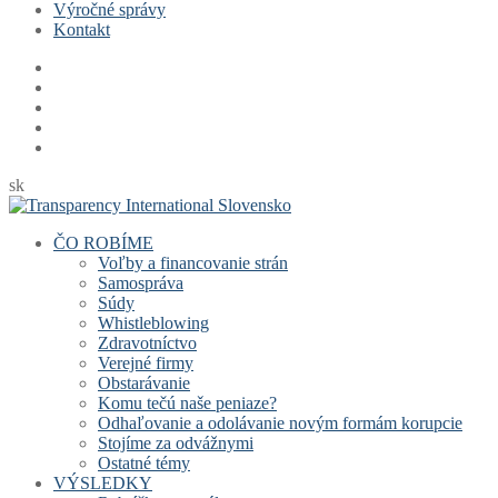
Výročné správy
Kontakt
sk
ČO ROBÍME
Voľby a financovanie strán
Samospráva
Súdy
Whistleblowing
Zdravotníctvo
Verejné firmy
Obstarávanie
Komu tečú naše peniaze?
Odhaľovanie a odolávanie novým formám korupcie
Stojíme za odvážnymi
Ostatné témy
VÝSLEDKY