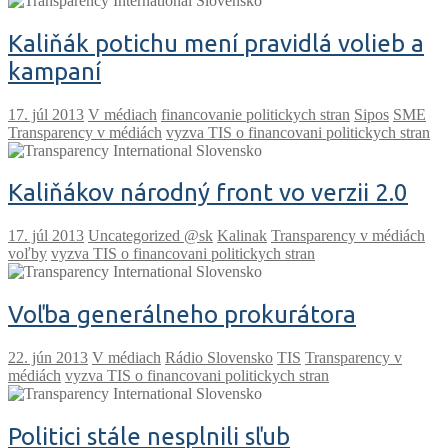
Kaliňák potichu mení pravidlá volieb a
kampaní
V médiach
financovanie politickych stran
Sipos
SME
Transparency v médiách
vyzva TIS o financovani politickych stran
Kaliňákov národný front vo verzii 2.0
Uncategorized @sk
Kalinak
Transparency v médiách
voľby
vyzva TIS o financovani politickych stran
Voľba generálneho prokurátora
V médiach
Rádio Slovensko
TIS
Transparency v
médiách
vyzva TIS o financovani politickych stran
Politici stále nesplnili sľub