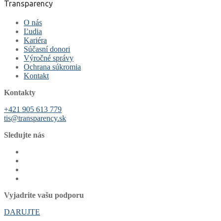
Transparency
O nás
Ľudia
Kariéra
Súčasní donori
Výročné správy
Ochrana súkromia
Kontakt
Kontakty
+421 905 613 779
tis@transparency.sk
Sledujte nás
Vyjadrite vašu podporu
DARUJTE