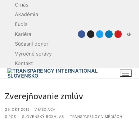
Preskočiť
O nás
na
Akadémia
obsah
Ľudia
Kariéra
sk
Súčasní donori
Výročné správy
Kontakt
Zverejňovanie zmlúv
V MÉDIACH
SIPOS
SLOVENSKÝ ROZHLAS
TRANSPARENCY V MÉDIÁCH