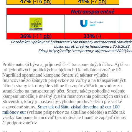
Problematická býva aj príjmová časť transparentných účtov. Aj tá sa
pri jednotlivých politických subjektoch i kandidátoch značne líši.
Napríklad spomínané kampane Smeru sú takmer výlučne
financované zo štátnych príspevkov za voľby a na transparentných
účtoch strany tak obvykle vidíme iba zopár väčších prevodov zo
straníckeho na transparentný účet. Smeru takéto pohodlné vedenie
kampaní umožňuje dnešný systém financovania politických strán na
Slovensku, ktorý je nastavený výhodne predovšetkým pre veľké
a zavedené strany.
Smer tak od štátu získal dovedna už cez 100
miliónov eur
(vrátane príspevkov za aktuálne obdobie) a môže tak
všetky kampane financovať bez motivácie finančne zapájať členov
či podporovateľov.