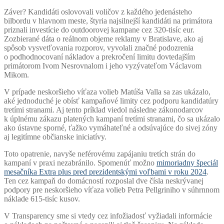
Záver? Kandidáti oslovovali voličov z každého jedenásteho
bilbordu v hlavnom meste, štyria najsilnejší kandidáti na primátora
priznali investície do outdoorovej kampane cez 320-tisíc eur.
Zozbierané dáta o reálnom objeme reklamy v Bratislave, ako aj
spôsob vysvetľovania rozporov, vyvolali značné podozrenia
o podhodnocovaní nákladov a prekročení limitu dovtedajším
primátorom Ivom Nesrovnalom i jeho vyzývateľom Václavom
Mikom.
V prípade neskoršieho víťaza volieb Matúša Valla sa zas ukázalo,
aké jednoduché je obísť kampaňové limity cez podporu kandidatúry
tretími stranami. Aj tento príklad viedol následne zákonodarcov
k úplnému zákazu platených kampaní tretími stranami, čo sa ukázalo
ako ústavne sporné, ťažko vymáhateľné a odsúvajúce do sivej zóny
aj legitímne občianske iniciatívy.
Toto opatrenie, navyše neférovému zapájaniu tretích strán do
kampaní v praxi nezabránilo. Spomenúť možno
mimoriadny špeciál
mesačníka Extra plus pred prezidentskými voľbami v roku 2024
.
Ten cez kampaň do domácností rozposlal dve čísla neskrývanej
podpory pre neskoršieho víťaza volieb Petra Pellgriniho v súhrnnom
náklade 615-tisíc kusov.
V Transparency sme si vtedy cez infožiadosť vyžiadali informácie