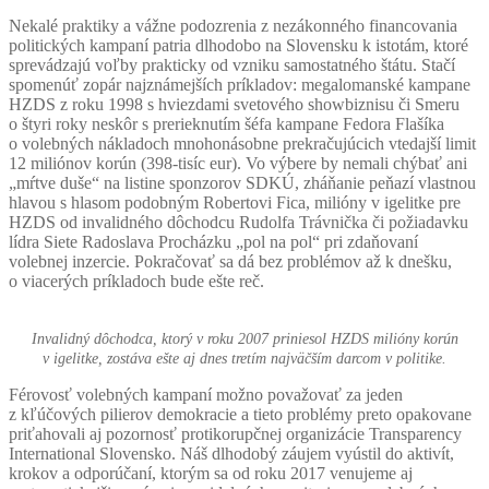
Nekalé praktiky a vážne podozrenia z nezákonného financovania
politických kampaní patria dlhodobo na Slovensku k istotám, ktoré
sprevádzajú voľby prakticky od vzniku samostatného štátu. Stačí
spomenúť zopár najznámejších príkladov: megalomanské kampane
HZDS z roku 1998 s hviezdami svetového showbiznisu či Smeru
o štyri roky neskôr s prerieknutím šéfa kampane Fedora Flašíka
o volebných nákladoch mnohonásobne prekračujúcich vtedajší limit
12 miliónov korún (398-tisíc eur). Vo výbere by nemali chýbať ani
„mŕtve duše“ na listine sponzorov SDKÚ, zháňanie peňazí vlastnou
hlavou s hlasom podobným Robertovi Fica, milióny v igelitke pre
HZDS od invalidného dôchodcu Rudolfa Trávnička či požiadavku
lídra Siete Radoslava Procházku „pol na pol“ pri zdaňovaní
volebnej inzercie. Pokračovať sa dá bez problémov až k dnešku,
o viacerých príkladoch bude ešte reč.
Invalidný dôchodca, ktorý v roku 2007 priniesol HZDS milióny korún
v igelitke, zostáva ešte aj dnes tretím najväčším darcom v politike.
Férovosť volebných kampaní možno považovať za jeden
z kľúčových pilierov demokracie a tieto problémy preto opakovane
priťahovali aj pozornosť protikorupčnej organizácie Transparency
International Slovensko. Náš dlhodobý záujem vyústil do aktivít,
krokov a odporúčaní, ktorým sa od roku 2017 venujeme aj