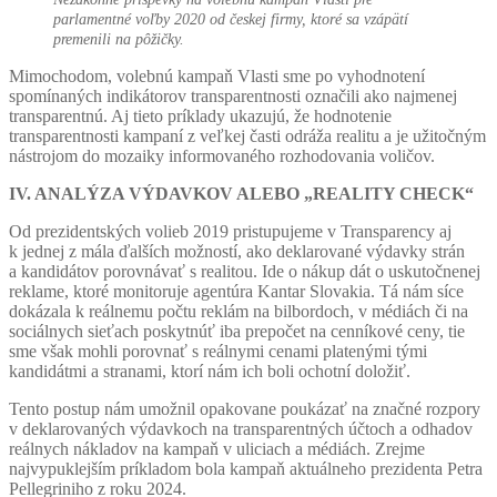
parlamentné voľby 2020 od českej firmy, ktoré sa vzápätí
premenili na pôžičky.
Mimochodom, volebnú kampaň Vlasti sme po vyhodnotení
spomínaných indikátorov transparentnosti označili ako najmenej
transparentnú. Aj tieto príklady ukazujú, že hodnotenie
transparentnosti kampaní z veľkej časti odráža realitu a je užitočným
nástrojom do mozaiky informovaného rozhodovania voličov.
IV. ANALÝZA VÝDAVKOV ALEBO „REALITY CHECK“
Od prezidentských volieb 2019 pristupujeme v Transparency aj
k jednej z mála ďalších možností, ako deklarované výdavky strán
a kandidátov porovnávať s realitou. Ide o nákup dát o uskutočnenej
reklame, ktoré monitoruje agentúra Kantar Slovakia. Tá nám síce
dokázala k reálnemu počtu reklám na bilbordoch, v médiách či na
sociálnych sieťach poskytnúť iba prepočet na cenníkové ceny, tie
sme však mohli porovnať s reálnymi cenami platenými tými
kandidátmi a stranami, ktorí nám ich boli ochotní doložiť.
Tento postup nám umožnil opakovane poukázať na značné rozpory
v deklarovaných výdavkoch na transparentných účtoch a odhadov
reálnych nákladov na kampaň v uliciach a médiách. Zrejme
najvypuklejším príkladom bola kampaň aktuálneho prezidenta Petra
Pellegriniho z roku 2024.