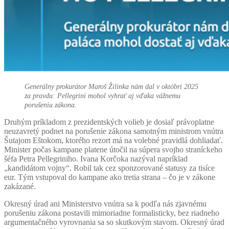
Generálny prokurátor Maroš Žilinka nám dal v októbri 2025
za pravdu: Pellegrini mohol vyhrať aj vďaka vážnemu
porušeniu zákona.
Druhým príkladom z prezidentských volieb je dosiaľ právoplatne
neuzavretý podnet na porušenie zákona samotným ministrom vnútra
Šutajom Eštokom, ktorého rezort má na volebné pravidlá dohliadať.
Minister počas kampane platene útočil na súpera svojho straníckeho
šéfa Petra Pellegriniho. Ivana Korčoka nazýval napríklad
„kandidátom vojny“. Robil tak cez sponzorované statusy za tisíce
eur. Tým vstupoval do kampane ako tretia strana – čo je v zákone
zakázané.
Okresný úrad ani Ministerstvo vnútra sa k podľa nás zjavnému
porušeniu zákona postavili mimoriadne formalisticky, bez riadneho
argumentačného vyrovnania sa so skutkovým stavom. Okresný úrad