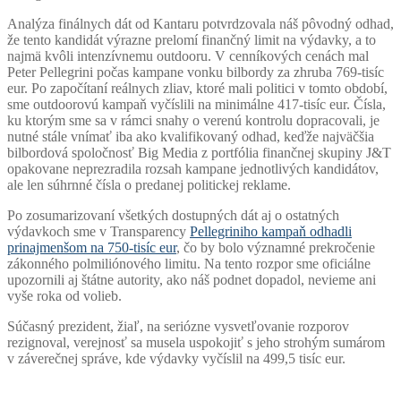
Analýza finálnych dát od Kantaru potvrdzovala náš pôvodný odhad,
že tento kandidát výrazne prelomí finančný limit na výdavky, a to
najmä kvôli intenzívnemu outdooru. V cenníkových cenách mal
Peter Pellegrini počas kampane vonku bilbordy za zhruba 769-tisíc
eur. Po započítaní reálnych zliav, ktoré mali politici v tomto období,
sme outdoorovú kampaň vyčíslili na minimálne 417-tisíc eur. Čísla,
ku ktorým sme sa v rámci snahy o verenú kontrolu dopracovali, je
nutné stále vnímať iba ako kvalifikovaný odhad, keďže najväčšia
bilbordová spoločnosť Big Media z portfólia finančnej skupiny J&T
opakovane neprezradila rozsah kampane jednotlivých kandidátov,
ale len súhrnné čísla o predanej politickej reklame.
Po zosumarizovaní všetkých dostupných dát aj o ostatných
výdavkoch sme v Transparency
Pellegriniho kampaň odhadli
prinajmenšom na 750-tisíc eur
, čo by bolo významné prekročenie
zákonného polmiliónového limitu. Na tento rozpor sme oficiálne
upozornili aj štátne autority, ako náš podnet dopadol, nevieme ani
vyše roka od volieb.
Súčasný prezident, žiaľ, na seriózne vysvetľovanie rozporov
rezignoval, verejnosť sa musela uspokojiť s jeho strohým sumárom
v záverečnej správe, kde výdavky vyčíslil na 499,5 tisíc eur.