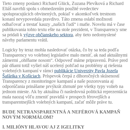
Tieto zmeny poslanci Richard Glück, Zuzana Plevíková a Richard
Eliáš navrhli spolu s obmedzením použité svedectiev
spolupracujúcich obvinených, pokiaľ v akomkoľvek trestnom
konaní nevypovedala pravdivo. Táto zmena oslabí možnosti
odhaľovať a trestať kauzy „našich ľudí“ i mafie. Novelu má v čase
publikovania tohto textu ešte na stole prezident, v Transparency sme
sa pridali k
výzve občianskeho sektora
, aby tieto nedomyslené
návrhy parlamentu vrátil.
Logicky by teraz mohla nasledovať otázka, čo by sa teda podľa
Transparency vo volebnej legislatíve malo meniť, ak nad aktuálnymi
zámermi „ohŕňame nosom“. Odpoveď máme pripravenú. Práve pred
pár dňami totiž vyšiel náš ucelený pohľad na problémy aj riešenia
volebných kampaní v rámci
publikácie Univerzity Pavla Jozefa
Šafárika v Košiciach
. Príspevok čerpá z dlhoročných skúseností
Transparency z monitoringov kampaní a naše pozorovania aj
odporúčania prinášame prvýkrát zhrnuté pre všetky typy volieb na
jednom mieste. Ak by aktuálna či nasledovná politická reprezentácia
mala naozaj vôľu zmeniť pravidlá v prospech férovejších a
transparentnejších volebných kampaní, začať môže práve tu.
BUDE NETRANSPARENTNÁ A NEFÉROVÁ KAMPAŇ
NOVÝM NORMÁLOM?
I. MILIÓNY HLAVOU AJ Z IGELITKY