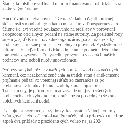
Štátnej komisii pre voľby a kontrolu financovania politických strán
a okresným úradom.
Hneď úvodom treba povedať, že na základe našej dlhoročnej
skúsenosti s monitoringom kampaní sa nám v Transparency ako
účinnejšie javí verejné poukazovanie na prešľapy v porovnaní
s dopadom oficiálnych podaní na štátne autority. Za posledné roky
sme my, aj ďalšie mimovládne organizácie, podali už desiatky
podnetov na možné porušenia volebných pravidiel. Výsledkom je
pritom najčastejšie formalistické odmietnutie podnetu alebo jeho
„stratenie v systéme“. O výsledku preverenia viacerých našich
podnetov sme neboli nikdy upovedomení.
Podnety sa týkali rôzne závažných porušení – od neoznačených
kampaní, cez nezákonné zapájania sa tretích strán a antikampane,
prijímanie peňazí vo volebnej súťaži zo zahraničia až po
prelamovanie limitov. Jednou z úloh, ktorá stojí aj pred
Transparency, je prácne zosumarizovanie údajov o všetkých
podnetoch a ich vyhodnotení, ktoré sme za posledných šestoro
volebných kampaní podali.
Existujú, samozrejme, aj výnimky, keď systém štátnej kontroly
zafungoval alebo stále odoláva. Pre účely tohto príspevku uveďme
aspoň dva príklady z prezidentských volieb na jar 2024.