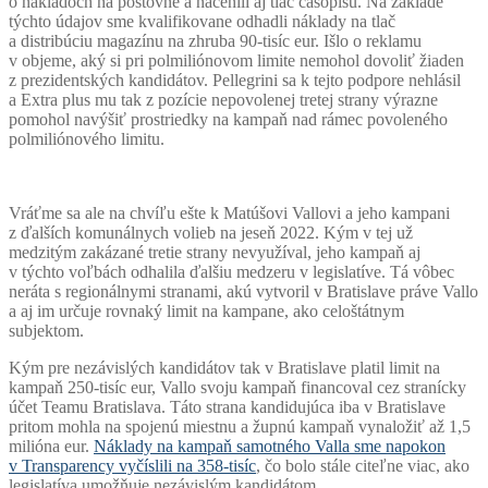
o nákladoch na poštovné a nacenili aj tlač časopisu. Na základe
týchto údajov sme kvalifikovane odhadli náklady na tlač
a distribúciu magazínu na zhruba 90-tisíc eur. Išlo o reklamu
v objeme, aký si pri polmiliónovom limite nemohol dovoliť žiaden
z prezidentských kandidátov. Pellegrini sa k tejto podpore nehlásil
a Extra plus mu tak z pozície nepovolenej tretej strany výrazne
pomohol navýšiť prostriedky na kampaň nad rámec povoleného
polmiliónového limitu.
Vráťme sa ale na chvíľu ešte k Matúšovi Vallovi a jeho kampani
z ďalších komunálnych volieb na jeseň 2022. Kým v tej už
medzitým zakázané tretie strany nevyužíval, jeho kampaň aj
v týchto voľbách odhalila ďalšiu medzeru v legislatíve. Tá vôbec
neráta s regionálnymi stranami, akú vytvoril v Bratislave práve Vallo
a aj im určuje rovnaký limit na kampane, ako celoštátnym
subjektom.
Kým pre nezávislých kandidátov tak v Bratislave platil limit na
kampaň 250-tisíc eur, Vallo svoju kampaň financoval cez stranícky
účet Teamu Bratislava. Táto strana kandidujúca iba v Bratislave
pritom mohla na spojenú miestnu a župnú kampaň vynaložiť až 1,5
milióna eur.
Náklady na kampaň samotného Valla sme napokon
v Transparency vyčíslili na 358-tisíc
, čo bolo stále citeľne viac, ako
legislatíva umožňuje nezávislým kandidátom.