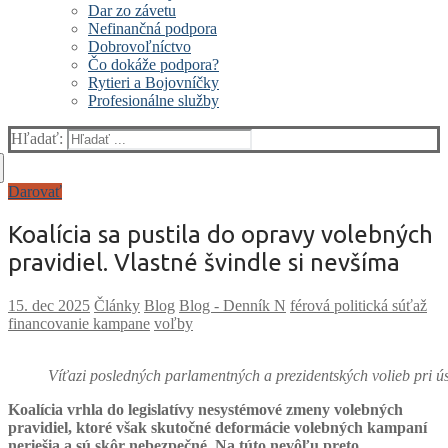
Dar zo závetu
Nefinančná podpora
Dobrovoľníctvo
Čo dokáže podpora?
Rytieri a Bojovníčky
Profesionálne služby
Hľadať:
Darovať
Koalícia sa pustila do opravy volebných
pravidiel. Vlastné švindle si nevšíma
Články
Blog
Blog - Denník N
férová politická súťaž
financovanie kampane
voľby
Víťazi posledných parlamentných a prezidentských volieb pri ú
Koalícia vrhla do legislatívy nesystémové zmeny volebných
pravidiel, ktoré však skutočné deformácie volebných kampaní
neriešia a sú skôr nebezpečné. Na túto nevôľu preto