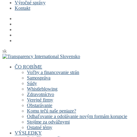
Výročné správy
Kontakt
sk
ČO ROBÍME
Voľby a financovanie strán
Samospráva
Súdy
Whistleblowing
Zdravotníctvo
Verejné firmy
Obstarávanie
Komu tečú naše peniaze?
Odhaľovanie a odolávanie novým formám korupcie
Stojíme za odvážnymi
Ostatné témy
VÝSLEDKY