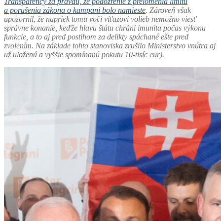
Transparency za pravdu, že podozrenie z prelomenia limitu
a porušenia zákona o kampani bolo namieste
. Zároveň však
upozornil, že napriek tomu voči víťazovi volieb nemožno viesť
správne konanie, keďže hlavu štátu chráni imunita počas výkonu
funkcie, a to aj pred postihom za delikty spáchané ešte pred
zvolením. Na základe tohto stanoviska zrušilo Ministerstvo vnútra aj
už uloženú a vyššie spomínanú pokutu 10-tisíc eur).