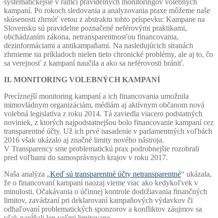
systematickejšie v rámci pravidelných monitoringov volebných
kampaní. Po rokoch sledovania a analyzovania praxe môžeme naše
skúsenosti zhrnúť vetou z abstraktu tohto príspevku: Kampane na
Slovensku sú pravidelne poznačené neférovými praktikami,
obchádzaním zákona, netransparentnosťou financovania,
dezinformáciami a antikampaňami. Na nasledujúcich stranách
zhrnieme na príkladoch nielen tieto chronické problémy, ale aj to, čo
sa verejnosť z kampaní naučila a ako sa neférovosti brániť.
II. MONITORING VOLEBNÝCH KAMPANÍ
Precíznejší monitoring kampaní a ich financovania umožnila
mimovládnym organizáciám, médiám aj aktívnym občanom nová
volebná legislatíva z roku 2014. Tá zaviedla viacero podstatných
noviniek, z ktorých najpodstatnejšou bolo financovanie kampaní cez
transparentné účty. Už ich prvé nasadenie v parlamentných voľbách
2016 však ukázalo aj značné limity nového nástroja.
V Transparency sme problematickú prax podrobnejšie rozobrali
pred voľbami do samosprávnych krajov v roku 2017.
Naša analýza „
Keď sú transparentné účty netransparentné
“ ukázala,
že o financovaní kampaní naozaj vieme viac ako kedykoľvek v
minulosti. Očakávania o účinnej kontrole dodržiavania finančných
limitov, zavádzaní pri deklarovaní kampaňových výdavkov či
odhaľovaní problematických sponzorov a konfliktov záujmov sa
však napĺňali len veľmi limitovane.