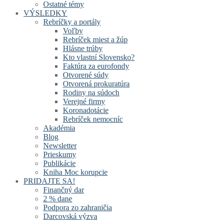
Ostatné témy
VÝSLEDKY
Rebríčky a portály
Voľby
Rebríček miest a žúp
Hlásne trúby
Kto vlastní Slovensko?
Faktúra za eurofondy
Otvorené súdy
Otvorená prokuratúra
Rodiny na súdoch
Verejné firmy
Koronadotácie
Rebríček nemocníc
Akadémia
Blog
Newsletter
Prieskumy
Publikácie
Kniha Moc korupcie
PRIDAJTE SA!
Finančný dar
2 % dane
Podpora zo zahraničia
Darcovská výzva