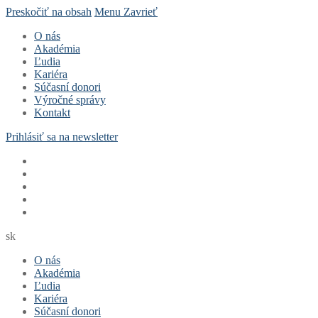
Preskočiť na obsah
Menu
Zavrieť
O nás
Akadémia
Ľudia
Kariéra
Súčasní donori
Výročné správy
Kontakt
Prihlásiť sa na newsletter
sk
O nás
Akadémia
Ľudia
Kariéra
Súčasní donori