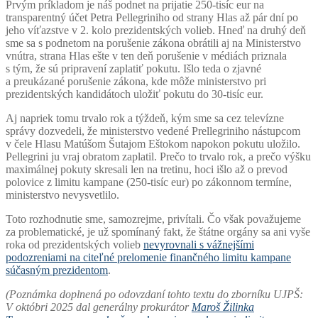
Prvým príkladom je náš podnet na prijatie 250-tisíc eur na
transparentný účet Petra Pellegriniho od strany Hlas až pár dní po
jeho víťazstve v 2. kolo prezidentských volieb. Hneď na druhý deň
sme sa s podnetom na porušenie zákona obrátili aj na Ministerstvo
vnútra, strana Hlas ešte v ten deň porušenie v médiách priznala
s tým, že sú pripravení zaplatiť pokutu. Išlo teda o zjavné
a preukázané porušenie zákona, kde môže ministerstvo pri
prezidentských kandidátoch uložiť pokutu do 30-tisíc eur.
Aj napriek tomu trvalo rok a týždeň, kým sme sa cez televízne
správy dozvedeli, že ministerstvo vedené Prellegriniho nástupcom
v čele Hlasu Matúšom Šutajom Eštokom napokon pokutu uložilo.
Pellegrini ju vraj obratom zaplatil. Prečo to trvalo rok, a prečo výšku
maximálnej pokuty skresali len na tretinu, hoci išlo až o prevod
polovice z limitu kampane (250-tisíc eur) po zákonnom termíne,
ministerstvo nevysvetlilo.
Toto rozhodnutie sme, samozrejme, privítali. Čo však považujeme
za problematické, je už spomínaný fakt, že štátne orgány sa ani vyše
roka od prezidentských volieb
nevyrovnali s vážnejšími
podozreniami na citeľné prelomenie finančného limitu kampane
súčasným prezidentom
.
(Poznámka doplnená po odovzdaní tohto textu do zborníku UJPŠ:
V októbri 2025 dal generálny prokurátor
Maroš Žilinka