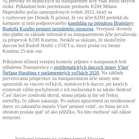
Aj prevody zo straníckych na transparentné účty však môžu skrývať
riziká. Príkladom bolo prerieknutie predsedu KDH Milana
Majerského počas samosprávnych volieb 2022, ktorý sa
v rozhovore pre Denník N priznal, že cez účet KDH pretiekli do
kampane aj nimi podporovaného
kandidáta na primátora Bratislavy
Rudolfa Kusého peniaze neznámeho sponzora
. Verejnosť dovtedy
túto platbu na základe informácií na transparentnom účte považovala
za príspevok KDH Kusému. Neskôr sa ukázalo, že skutočným
darcom bol Rudolf Hrubý z ESET-u, ktorý poslal cez hnutie
Kusému 25-tisíc eur.
Príkladom účinnej verejnej kontroly príjmov v kampaniach boli
odhalenia Transparency o
problematických darcoch strany Vlasť
Štefana Harabina v parlamentných voľbách 2020
. Na základe
preverovania príspevkov na transparentnom účte strany sme
upozornili na viacero veľkých, stotisícových darcov, pri ktorých
existovali vážne pochybnosti o ich možnostiach na takúto štedrosť.
Časť darcov zostávala skrytá, strana prijala aj dar od českej
eseročky, čo zákon zakazuje. Po našom upozornení na nezákonnosť
darov zo zahraničia musela Vlasť peniaze vrátiť, no firma im ich
obratom poslala späť už ako pôžičku. Na túto možnosť náš zákon
nemyslel.
Nezákonné príspevky na volebnú kampaň Vlasti pre