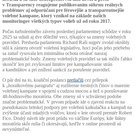
v Transparency reagujeme publikovaním súhrnu reálnych
problémov aj odporúčaní pre férovejšie a transparentnejšie
volebné kampane, ktorý vznikol na základe našich
monitoringov všetkých typov volieb už od roku 2017.
Počas turbulentného záveru poslednej parlamentnej schôdze v roku
2025 sa udiali aj dve dôležité veci, týkajúce sa zmeny volebných
pravidiel. Predseda parlamentu Richard Raši najprv zvolal okrúhly
stôl k zámeru otvoriť volebnú legislatívu, hoci počas jeho priebehu
sa zatiaľ rysovala len minimálna ochota otvárať naozaj
problematické body. Zmeny volebných pravidiel sa tak môžu ľahko
skončiť len pri zvyšovaní limitov pre kampaňovanie strán
a kandidátov a pri znížení sankcií za porušenie pravidiel.
O pár dní na to, koaliční poslanci
pretlačili
cez prílepok
k „horalkovému paragrafu“ aj rozšírenie trestných činov o marenie
volebnej kampane v spojení s cudzou mocou a tiež o porušovanie
48-hodinového moratória. Obe zmeny sú v schválenej podobe
značne problematické. V prvom prípade ide o zjavnú reakciu na
pseudokauzu britskej podpory pre volebnú kalkulačku a kampaň na
zvýšenie účasti mladých voličov, ktorú v lete otvoril premiér Robert
Fico. Druhý návrh ide proti prúdu vo väčšine Európy, kde štátny
moratória skôr rušia či okresávajú, keďže v online prostredí sú
nevynútiteľné.