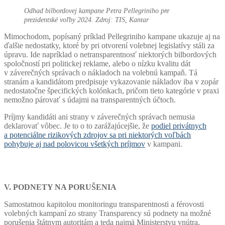
Odhad bilbordovej kampane Petra Pellegriniho pre
prezidentské voľby 2024. Zdroj: TIS, Kantar
Mimochodom, popísaný príklad Pellegriniho kampane ukazuje aj na
ďalšie nedostatky, ktoré by pri otvorení volebnej legislatívy stáli za
úpravu. Ide napríklad o netransparentnosť niektorých bilbordových
spoločností pri politickej reklame, alebo o nízku kvalitu dát
v záverečných správach o nákladoch na volebnú kampaň. Tá
stranám a kandidátom predpisuje vykazovanie nákladov iba v zopár
nedostatočne špecifických kolónkach, pričom tieto kategórie v praxi
nemožno párovať s údajmi na transparentných účtoch.
Príjmy kandidáti ani strany v záverečných správach nemusia
deklarovať vôbec. Je to o to zarážajúcejšie, že
podiel privátnych
a potenciálne rizikových zdrojov sa pri niektorých voľbách
pohybuje aj nad polovicou všetkých príjmov
v kampani.
V. PODNETY NA PORUŠENIA
Samostatnou kapitolou monitoringu transparentnosti a férovosti
volebných kampaní zo strany Transparency sú podnety na možné
porušenia štátnym autoritám a teda najmä Ministerstvu vnútra,