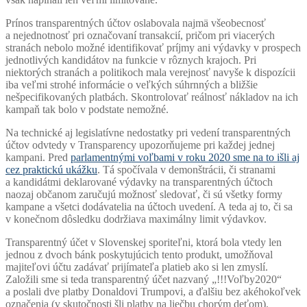
Prínos transparentných účtov oslabovala najmä všeobecnosť
a nejednotnosť pri označovaní transakcií, pričom pri viacerých
stranách nebolo možné identifikovať príjmy ani výdavky v prospech
jednotlivých kandidátov na funkcie v rôznych krajoch. Pri
niektorých stranách a politikoch mala verejnosť navyše k dispozícii
iba veľmi strohé informácie o veľkých súhrnných a bližšie
nešpecifikovaných platbách. Skontrolovať reálnosť nákladov na ich
kampaň tak bolo v podstate nemožné.
Na technické aj legislatívne nedostatky pri vedení transparentných
účtov odvtedy v Transparency upozorňujeme pri každej jednej
kampani. Pred
parlamentnými voľbami v roku 2020 sme na to išli aj
cez praktickú ukážku
. Tá spočívala v demonštrácii, či stranami
a kandidátmi deklarované výdavky na transparentných účtoch
naozaj občanom zaručujú možnosť sledovať, či sú všetky formy
kampane a všetci dodávatelia na účtoch uvedení. A teda aj to, či sa
v konečnom dôsledku dodržiava maximálny limit výdavkov.
Transparentný účet v Slovenskej sporiteľni, ktorá bola vtedy len
jednou z dvoch bánk poskytujúcich tento produkt, umožňoval
majiteľovi účtu zadávať prijímateľa platieb ako si len zmyslí.
Založili sme si teda transparentný účet nazvaný „!!!Voľby2020“
a poslali dve platby Donaldovi Trumpovi, a ďalšiu bez akéhokoľvek
označenia (v skutočnosti šli platby na liečbu chorým deťom).