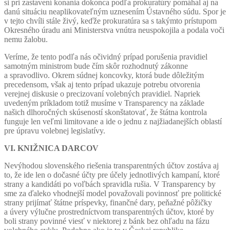
si pri zastavení konania dokonca podľa prokuratúry pomáhal aj na
danú situáciu neaplikovateľným uznesením Ústavného súdu. Spor je
v tejto chvíli stále živý, keďže prokuratúra sa s takýmto prístupom
Okresného úradu ani Ministerstva vnútra neuspokojila a podala voči
nemu žalobu.
Veríme, že tento podľa nás očividný prípad porušenia pravidiel
samotným ministrom bude čím skôr rozhodnutý zákonne
a spravodlivo. Okrem súdnej koncovky, ktorá bude dôležitým
precedensom, však aj tento prípad ukazuje potrebu otvorenia
verejnej diskusie o precizovaní volebných pravidiel. Napriek
uvedeným príkladom totiž musíme v Transparency na základe
našich dlhoročných skúseností skonštatovať, že štátna kontrola
funguje len veľmi limitovane a ide o jednu z najžiadanejších oblastí
pre úpravu volebnej legislatívy.
VI. KNIŽNICA DARCOV
Nevýhodou slovenského riešenia transparentných účtov zostáva aj
to, že ide len o dočasné účty pre účely jednotlivých kampaní, ktoré
strany a kandidáti po voľbách spravidla rušia. V Transparency by
sme za ďaleko vhodnejší model považovali povinnosť pre politické
strany prijímať štátne príspevky, finančné dary, peňažné pôžičky
a úvery výlučne prostredníctvom transparentných účtov, ktoré by
boli strany povinné viesť v niektorej z bánk bez ohľadu na fázu