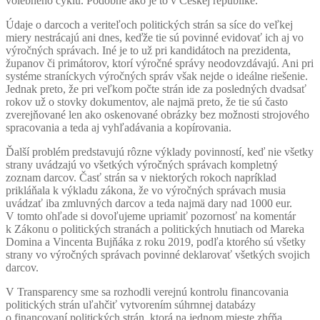
volebného cyklu. Podobne ako je to v Českej republike.
Údaje o darcoch a veriteľoch politických strán sa síce do veľkej
miery nestrácajú ani dnes, keďže tie sú povinné evidovať ich aj vo
výročných správach. Iné je to už pri kandidátoch na prezidenta,
županov či primátorov, ktorí výročné správy neodovzdávajú. Ani pri
systéme straníckych výročných správ však nejde o ideálne riešenie.
Jednak preto, že pri veľkom počte strán ide za posledných dvadsať
rokov už o stovky dokumentov, ale najmä preto, že tie sú často
zverejňované len ako oskenované obrázky bez možnosti strojového
spracovania a teda aj vyhľadávania a kopírovania.
Ďalší problém predstavujú rôzne výklady povinností, keď nie všetky
strany uvádzajú vo všetkých výročných správach kompletný
zoznam darcov. Časť strán sa v niektorých rokoch napríklad
prikláňala k výkladu zákona, že vo výročných správach musia
uvádzať iba zmluvných darcov a teda najmä dary nad 1000 eur.
V tomto ohľade si dovoľujeme upriamiť pozornosť na komentár
k Zákonu o politických stranách a politických hnutiach od Mareka
Domina a Vincenta Bujňáka z roku 2019, podľa ktorého sú všetky
strany vo výročných správach povinné deklarovať všetkých svojich
darcov.
V Transparency sme sa rozhodli verejnú kontrolu financovania
politických strán uľahčiť vytvorením súhrnnej databázy
o financovaní politických strán, ktorá na jednom mieste zhŕňa