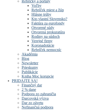
Rebríčky a portály
Voľby
Rebríček miest a žúp
Hlásne trúby
Kto vlastní Slovensko?
Faktúra za eurofondy
Otvorené súdy
Otvorená prokuratúra
Rodiny na súdoch
Verejné firmy
Koronadotácie
Rebríček nemocníc
Akadémia
Blog
Newsletter
Prieskumy
Publikácie
Kniha Moc korupcie
PRIDAJTE SA!
Finančný dar
2 % dane
Podpora zo zahraničia
Darcovská výzva
Dar zo závetu
Nefinančná podpora