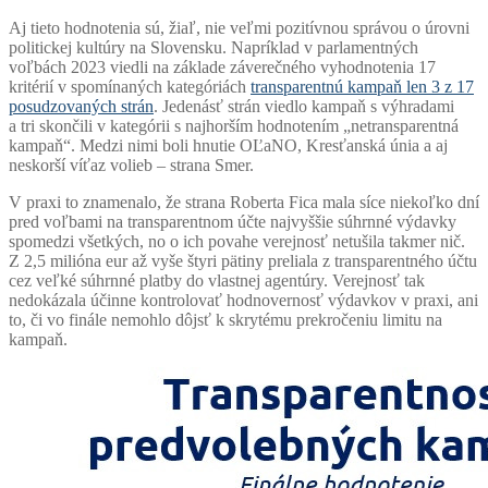
Aj tieto hodnotenia sú, žiaľ, nie veľmi pozitívnou správou o úrovni
politickej kultúry na Slovensku. Napríklad v parlamentných
voľbách 2023 viedli na základe záverečného vyhodnotenia 17
kritérií v spomínaných kategóriách
transparentnú kampaň len 3 z 17
posudzovaných strán
. Jedenásť strán viedlo kampaň s výhradami
a tri skončili v kategórii s najhorším hodnotením „netransparentná
kampaň“. Medzi nimi boli hnutie OĽaNO, Kresťanská únia a aj
neskorší víťaz volieb – strana Smer.
V praxi to znamenalo, že strana Roberta Fica mala síce niekoľko dní
pred voľbami na transparentnom účte najvyššie súhrnné výdavky
spomedzi všetkých, no o ich povahe verejnosť netušila takmer nič.
Z 2,5 milióna eur až vyše štyri pätiny preliala z transparentného účtu
cez veľké súhrnné platby do vlastnej agentúry. Verejnosť tak
nedokázala účinne kontrolovať hodnovernosť výdavkov v praxi, ani
to, či vo finále nemohlo dôjsť k skrytému prekročeniu limitu na
kampaň.