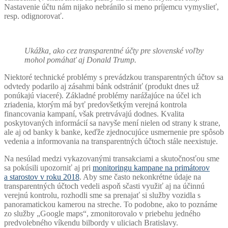
Nastavenie účtu nám nijako nebránilo si meno príjemcu vymyslieť,
resp. odignorovať.
Ukážka, ako cez transparentné účty pre slovenské voľby
mohol pomáhať aj Donald Trump.
Niektoré technické problémy s prevádzkou transparentných účtov sa
odvtedy podarilo aj zásahmi bánk odstrániť (produkt dnes už
ponúkajú viaceré). Základné problémy narážajúce na účel ich
zriadenia, ktorým má byť predovšetkým verejná kontrola
financovania kampaní, však pretrvávajú dodnes. Kvalita
poskytovaných informácií sa navyše mení nielen od strany k strane,
ale aj od banky k banke, keďže zjednocujúce usmernenie pre spôsob
vedenia a informovania na transparentných účtoch stále neexistuje.
Na nesúlad medzi vykazovanými transakciami a skutočnosťou sme
sa pokúsili upozorniť aj pri
monitoringu kampane na primátorov
a starostov v roku 2018
. Aby sme často nekonkrétne údaje na
transparentných účtoch vedeli aspoň sčasti využiť aj na účinnú
verejnú kontrolu, rozhodli sme sa prenajať si služby vozidla s
panoramatickou kamerou na streche. To podobne, ako to poznáme
zo služby „Google maps“, zmonitorovalo v priebehu jedného
predvolebného víkendu bilbordy v uliciach Bratislavy.