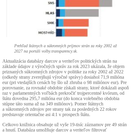
Prehľad štátnych a súkromných príjmov strán za roky 2002 až
2027 na portáli volby.transparency.sk.
Aktualizácia databázy darcov a veriteľov politických strán na
základe údajov z výročných správ za rok 2023 ukázala, že objem
priznaných súkromných zdrojov v politike za roky 2002 až 2022
(odkedy strany zverejňujú výročné správy) dosiahol 71,9 milióna
eur (pri vtedajších cenách by šlo už zhruba o 98 miliónov eur). Pre
porovnanie, za rovnaké obdobie získali strany, ktoré dokázali aspoň
raz v parlamentných voľbách prekročiť trojpercentné kvórum, od
štátu dovedna 295,7 milióna eur (do konca volebného obdobia
stúpne táto suma až na 349 miliónov). Pomer štátnych
a súkromných zdrojov pre strany tak za posledných 22 rokov
predstavuje orientačne asi 4:1 v prospech štátu.
Celkovo knižnica obsahuje už vyše 19-tisíc záznamov pre 49 strán
a hnutí. Databáza umožňuje darcov a veriteľov filtrovať