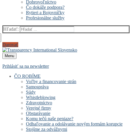
Dobrovoľníctvo
Čo dokáže podpora?
Rytieri a Bojovníčky
Profesionálne služby
Hľadať:
Darovať
Menu
Prihlásiť sa na newsletter
ČO ROBÍME
Voľby a financovanie strán
Samospráva
Súdy
Whistleblowing
Zdravotníctvo
Verejné firmy
Obstarávanie
Komu tečú naše peniaze?
Odhaľovanie a odolávanie novým formám korupcie
Stojíme za odvážnymi