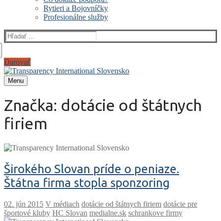
Rytieri a Bojovníčky
Profesionálne služby
Hľadať:
Darovať
Menu
Značka:
dotácie od štátnych
firiem
Širokého Slovan príde o peniaze.
Štátna firma stopla sponzoring
V médiach
dotácie od štátnych firiem
dotácie pre
športové kluby
HC Slovan
medialne.sk
schrankove firmy