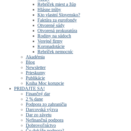
Rebríček miest a žúp
Hlásne trúby
Kto vlastní Slovensko?
Faktúra za eurofondy
Otvorené súdy
Otvorená prokuratúra
Rodiny na súdoch
Verejné firmy
Koronadotácie
Rebríček nemocníc
Akadémia
Blog
Newsletter
Prieskumy
Publikácie
Kniha Moc korupcie
PRIDAJTE SA!
Finančný dar
2 % dane
Podpora zo zahraničia
Darcovská výzva
Dar zo závetu
Nefinančná podpora
Dobrovoľníctvo
Čo dokáže podpora?