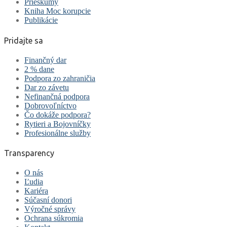
Prieskumy
Kniha Moc korupcie
Publikácie
Pridajte sa
Finančný dar
2 % dane
Podpora zo zahraničia
Dar zo závetu
Nefinančná podpora
Dobrovoľníctvo
Čo dokáže podpora?
Rytieri a Bojovníčky
Profesionálne služby
Transparency
O nás
Ľudia
Kariéra
Súčasní donori
Výročné správy
Ochrana súkromia