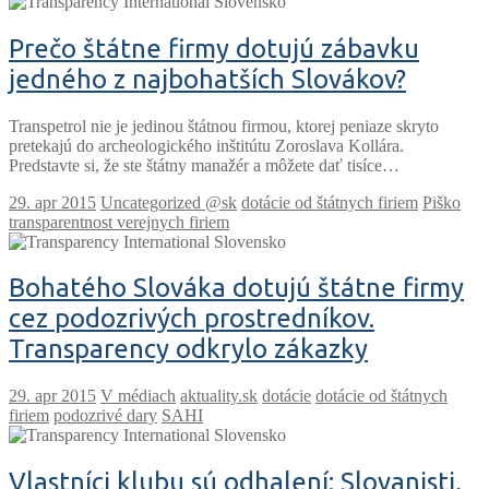
Prečo štátne firmy dotujú zábavku
jedného z najbohatších Slovákov?
Transpetrol nie je jedinou štátnou firmou, ktorej peniaze skryto
pretekajú do archeologického inštitútu Zoroslava Kollára.
Predstavte si, že ste štátny manažér a môžete dať tisíce…
Uncategorized @sk
dotácie od štátnych firiem
Piško
transparentnost verejnych firiem
Bohatého Slováka dotujú štátne firmy
cez podozrivých prostredníkov.
Transparency odkrylo zákazky
V médiach
aktuality.sk
dotácie
dotácie od štátnych
firiem
podozrivé dary
SAHI
Vlastníci klubu sú odhalení: Slovanisti,