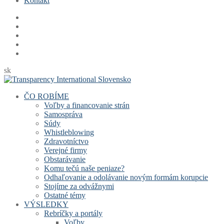
Kontakt
sk
ČO ROBÍME
Voľby a financovanie strán
Samospráva
Súdy
Whistleblowing
Zdravotníctvo
Verejné firmy
Obstarávanie
Komu tečú naše peniaze?
Odhaľovanie a odolávanie novým formám korupcie
Stojíme za odvážnymi
Ostatné témy
VÝSLEDKY
Rebríčky a portály
Voľby