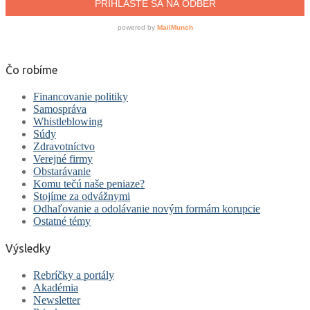
Čo robíme
Financovanie politiky
Samospráva
Whistleblowing
Súdy
Zdravotníctvo
Verejné firmy
Obstarávanie
Komu tečú naše peniaze?
Stojíme za odvážnymi
Odhaľovanie a odolávanie novým formám korupcie
Ostatné témy
Výsledky
Rebríčky a portály
Akadémia
Newsletter