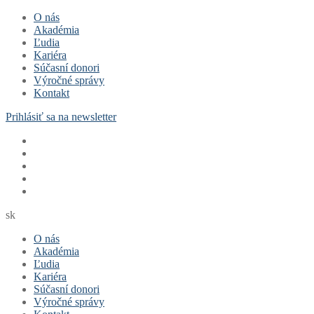
Preskočiť
Menu
Zavrieť
O nás
na
Akadémia
obsah
Ľudia
Kariéra
Súčasní donori
Výročné správy
Kontakt
Prihlásiť sa na newsletter
sk
O nás
Akadémia
Ľudia
Kariéra
Súčasní donori
Výročné správy