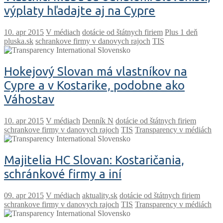
výplaty hľadajte aj na Cypre
V médiach
dotácie od štátnych firiem
Plus 1 deň
pluska.sk
schrankove firmy v danovych rajoch
TIS
Hokejový Slovan má vlastníkov na
Cypre a v Kostarike, podobne ako
Váhostav
V médiach
Denník N
dotácie od štátnych firiem
schrankove firmy v danovych rajoch
TIS
Transparency v médiách
Majitelia HC Slovan: Kostaričania,
schránkové firmy a iní
V médiach
aktuality.sk
dotácie od štátnych firiem
schrankove firmy v danovych rajoch
TIS
Transparency v médiách