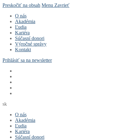
Preskočiť na obsah
Menu
Zavrieť
O nás
Akadémia
Ľudia
Kariéra
Súčasní donori
Výročné správy
Kontakt
Prihlásiť sa na newsletter
sk
O nás
Akadémia
Ľudia
Kariéra
Súčasní donori