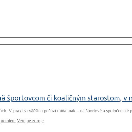
mä športovcom či koaličným starostom, v
ch. V praxi sa väčšina peňazí míňa inak – na športové a spoločenské 
 premiéra
Verejné zdroje