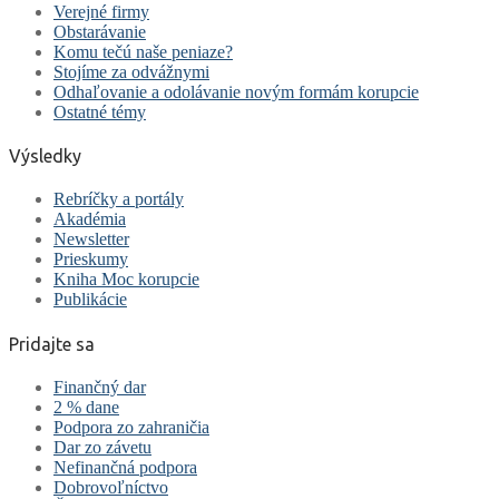
Verejné firmy
Obstarávanie
Komu tečú naše peniaze?
Stojíme za odvážnymi
Odhaľovanie a odolávanie novým formám korupcie
Ostatné témy
Výsledky
Rebríčky a portály
Akadémia
Newsletter
Prieskumy
Kniha Moc korupcie
Publikácie
Pridajte sa
Finančný dar
2 % dane
Podpora zo zahraničia
Dar zo závetu
Nefinančná podpora
Dobrovoľníctvo