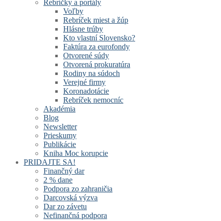
Rebríčky a portály
Voľby
Rebríček miest a žúp
Hlásne trúby
Kto vlastní Slovensko?
Faktúra za eurofondy
Otvorené súdy
Otvorená prokuratúra
Rodiny na súdoch
Verejné firmy
Koronadotácie
Rebríček nemocníc
Akadémia
Blog
Newsletter
Prieskumy
Publikácie
Kniha Moc korupcie
PRIDAJTE SA!
Finančný dar
2 % dane
Podpora zo zahraničia
Darcovská výzva
Dar zo závetu
Nefinančná podpora