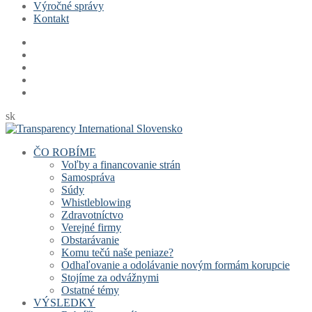
Výročné správy
Kontakt
sk
ČO ROBÍME
Voľby a financovanie strán
Samospráva
Súdy
Whistleblowing
Zdravotníctvo
Verejné firmy
Obstarávanie
Komu tečú naše peniaze?
Odhaľovanie a odolávanie novým formám korupcie
Stojíme za odvážnymi
Ostatné témy
VÝSLEDKY