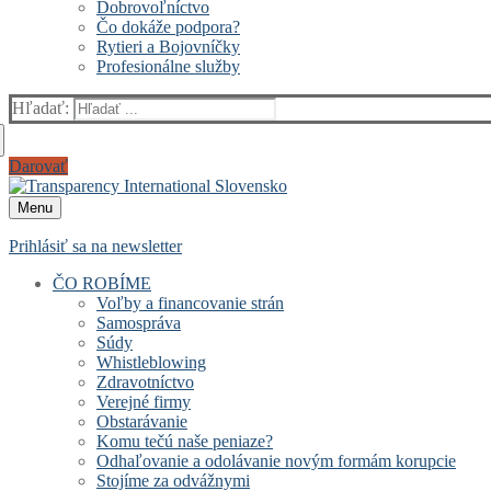
Dobrovoľníctvo
Čo dokáže podpora?
Rytieri a Bojovníčky
Profesionálne služby
Hľadať:
Darovať
Menu
Prihlásiť sa na newsletter
ČO ROBÍME
Voľby a financovanie strán
Samospráva
Súdy
Whistleblowing
Zdravotníctvo
Verejné firmy
Obstarávanie
Komu tečú naše peniaze?
Odhaľovanie a odolávanie novým formám korupcie
Stojíme za odvážnymi