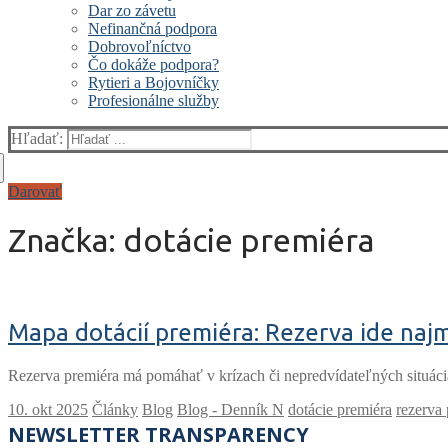
Dar zo závetu
Nefinančná podpora
Dobrovoľníctvo
Čo dokáže podpora?
Rytieri a Bojovníčky
Profesionálne služby
Hľadať:
Darovať
Značka:
dotácie premiéra
Mapa dotácií premiéra: Rezerva ide naj
Rezerva premiéra má pomáhať v krízach či nepredvídateľných situáciá
Články
Blog
Blog - Denník N
dotácie premiéra
rezerva