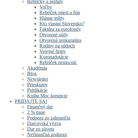
Rebríčky a portály
Voľby
Rebríček miest a žúp
Hlásne trúby
Kto vlastní Slovensko?
Faktúra za eurofondy
Otvorené súdy
Otvorená prokuratúra
Rodiny na súdoch
Verejné firmy
Koronadotácie
Rebríček nemocníc
Akadémia
Blog
Newsletter
Prieskumy
Publikácie
Kniha Moc korupcie
PRIDAJTE SA!
Finančný dar
2 % dane
Podpora zo zahraničia
Darcovská výzva
Dar zo závetu
Nefinančná podpora