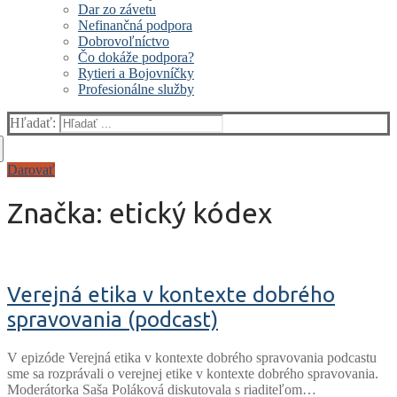
Dar zo závetu
Nefinančná podpora
Dobrovoľníctvo
Čo dokáže podpora?
Rytieri a Bojovníčky
Profesionálne služby
Hľadať:
Darovať
Značka:
etický kódex
Verejná etika v kontexte dobrého
spravovania (podcast)
V epizóde Verejná etika v kontexte dobrého spravovania podcastu
sme sa rozprávali o verejnej etike v kontexte dobrého spravovania.
Moderátorka Saša Poláková diskutovala s riaditeľom…