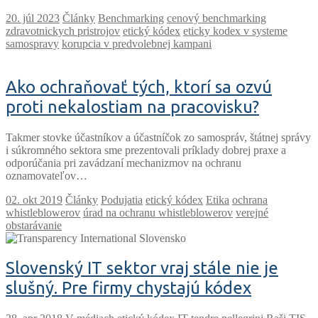
Články
Benchmarking
cenový benchmarking
zdravotnickych pristrojov
etický kódex
eticky kodex v systeme
samospravy
korupcia v predvolebnej kampani
Ako ochraňovať tých, ktorí sa ozvú
proti nekalostiam na pracovisku?
Takmer stovke účastníkov a účastníčok zo samospráv, štátnej správy
i súkromného sektora sme prezentovali príklady dobrej praxe a
odporúčania pri zavádzaní mechanizmov na ochranu
oznamovateľov…
Články
Podujatia
etický kódex
Etika
ochrana
whistleblowerov
úrad na ochranu whistleblowerov
verejné
obstarávanie
Slovenský IT sektor vraj stále nie je
slušný. Pre firmy chystajú kódex