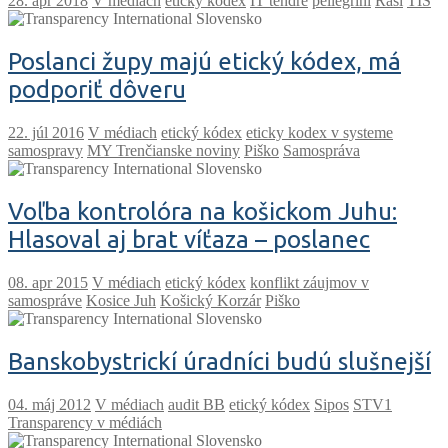
V médiach
etický kódex
IT tendre
pellegrini
Raši
TIS
Poslanci župy majú etický kódex, má
podporiť dôveru
V médiach
etický kódex
eticky kodex v systeme
samospravy
MY Trenčianske noviny
Piško
Samospráva
Voľba kontrolóra na košickom Juhu:
Hlasoval aj brat víťaza – poslanec
V médiach
etický kódex
konflikt záujmov v
samospráve
Kosice Juh
Košický Korzár
Piško
Banskobystrickí úradníci budú slušnejší
V médiach
audit BB
etický kódex
Sipos
STV1
Transparency v médiách