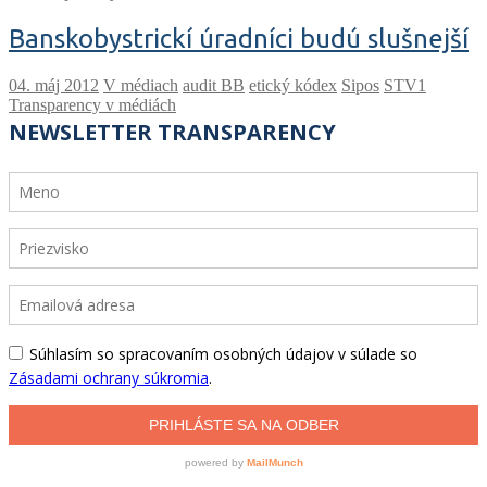
Banskobystrickí úradníci budú slušnejší
V médiach
audit BB
etický kódex
Sipos
STV1
Transparency v médiách