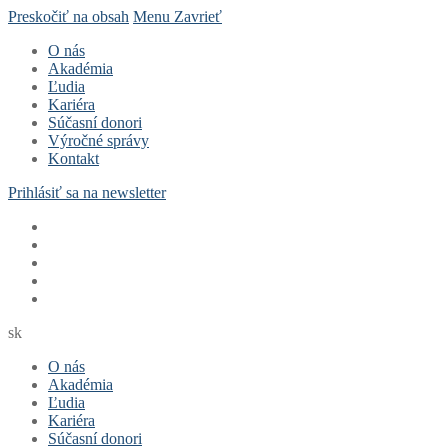
Preskočiť na obsah
Menu
Zavrieť
O nás
Akadémia
Ľudia
Kariéra
Súčasní donori
Výročné správy
Kontakt
Prihlásiť sa na newsletter
sk
O nás
Akadémia
Ľudia
Kariéra
Súčasní donori