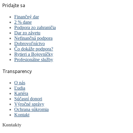
Pridajte sa
Finančný dar
2 % dane
Podpora zo zahraničia
Dar zo závetu
Nefinančná podpora
Dobrovoľníctvo
Čo dokáže podpora?
Rytieri a Bojovníčky
Profesionálne služby
Transparency
O nás
Ľudia
Kariéra
Súčasní donori
Výročné správy
Ochrana súkromia
Kontakt
Kontakty