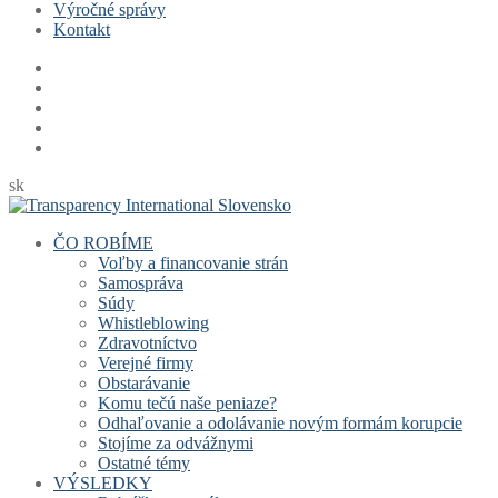
Výročné správy
Kontakt
sk
ČO ROBÍME
Voľby a financovanie strán
Samospráva
Súdy
Whistleblowing
Zdravotníctvo
Verejné firmy
Obstarávanie
Komu tečú naše peniaze?
Odhaľovanie a odolávanie novým formám korupcie
Stojíme za odvážnymi
Ostatné témy
VÝSLEDKY