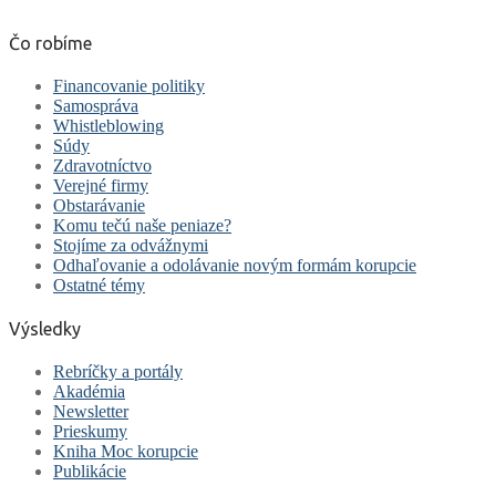
Čo robíme
Financovanie politiky
Samospráva
Whistleblowing
Súdy
Zdravotníctvo
Verejné firmy
Obstarávanie
Komu tečú naše peniaze?
Stojíme za odvážnymi
Odhaľovanie a odolávanie novým formám korupcie
Ostatné témy
Výsledky
Rebríčky a portály
Akadémia
Newsletter
Prieskumy
Kniha Moc korupcie
Publikácie