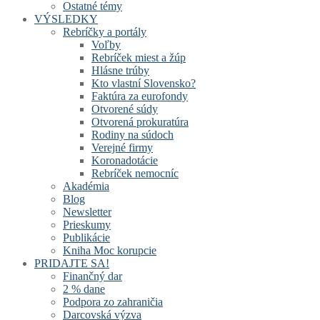
Ostatné témy
VÝSLEDKY
Rebríčky a portály
Voľby
Rebríček miest a žúp
Hlásne trúby
Kto vlastní Slovensko?
Faktúra za eurofondy
Otvorené súdy
Otvorená prokuratúra
Rodiny na súdoch
Verejné firmy
Koronadotácie
Rebríček nemocníc
Akadémia
Blog
Newsletter
Prieskumy
Publikácie
Kniha Moc korupcie
PRIDAJTE SA!
Finančný dar
2 % dane
Podpora zo zahraničia
Darcovská výzva