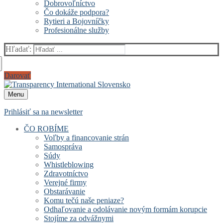
Dobrovoľníctvo
Čo dokáže podpora?
Rytieri a Bojovníčky
Profesionálne služby
Hľadať:
Darovať
Menu
Prihlásiť sa na newsletter
ČO ROBÍME
Voľby a financovanie strán
Samospráva
Súdy
Whistleblowing
Zdravotníctvo
Verejné firmy
Obstarávanie
Komu tečú naše peniaze?
Odhaľovanie a odolávanie novým formám korupcie
Stojíme za odvážnymi