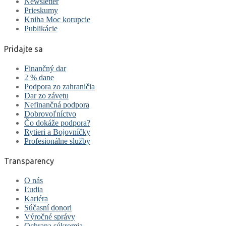
Newsletter
Prieskumy
Kniha Moc korupcie
Publikácie
Pridajte sa
Finančný dar
2 % dane
Podpora zo zahraničia
Dar zo závetu
Nefinančná podpora
Dobrovoľníctvo
Čo dokáže podpora?
Rytieri a Bojovníčky
Profesionálne služby
Transparency
O nás
Ľudia
Kariéra
Súčasní donori
Výročné správy
Ochrana súkromia