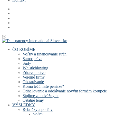
Kontakt
sk
ČO ROBÍME
Voľby a financovanie strán
Samospráva
Súdy
Whistleblowing
Zdravotníctvo
Verejné firmy
Obstarávanie
Komu tečú naše peniaze?
Odhaľovanie a odolávanie novým formám korupcie
Stojíme za odvážnymi
Ostatné témy
VÝSLEDKY
Rebríčky a portály
Voľby