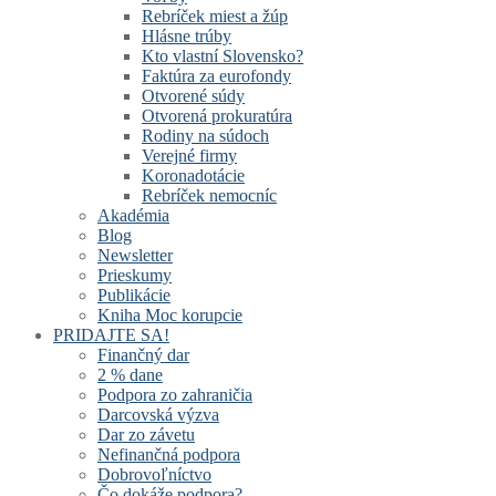
Rebríček miest a žúp
Hlásne trúby
Kto vlastní Slovensko?
Faktúra za eurofondy
Otvorené súdy
Otvorená prokuratúra
Rodiny na súdoch
Verejné firmy
Koronadotácie
Rebríček nemocníc
Akadémia
Blog
Newsletter
Prieskumy
Publikácie
Kniha Moc korupcie
PRIDAJTE SA!
Finančný dar
2 % dane
Podpora zo zahraničia
Darcovská výzva
Dar zo závetu
Nefinančná podpora
Dobrovoľníctvo
Čo dokáže podpora?