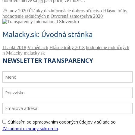
dobrovoľníctve sa jej páči pocit, že može…
Články
dezinformácie
dobrovoľníctvo
Hlásne trúby
hodnotenie radničných n
Otvorená samospráva 2020
Malacky.sk: Úvodná stránka
V médiach
Hlásne trúby 2018
hodnotenie radničných
n
Malacky
malacky.sk