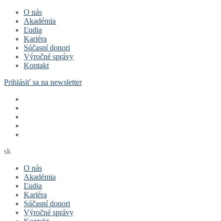
Preskočiť
Menu
Zavrieť
O nás
na
Akadémia
obsah
Ľudia
Kariéra
Súčasní donori
Výročné správy
Kontakt
Prihlásiť sa na newsletter
sk
O nás
Akadémia
Ľudia
Kariéra
Súčasní donori
Výročné správy