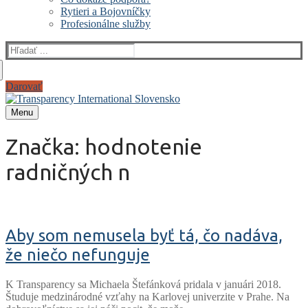
Rytieri a Bojovníčky
Profesionálne služby
Hľadať:
Darovať
Menu
Značka:
hodnotenie
radničných n
Aby som nemusela byť tá, čo nadáva,
že niečo nefunguje
K Transparency sa Michaela Štefánková pridala v januári 2018.
Študuje medzinárodné vzťahy na Karlovej univerzite v Prahe. Na