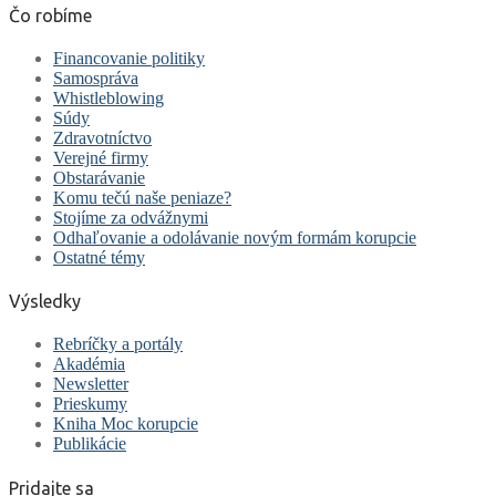
Čo robíme
Financovanie politiky
Samospráva
Whistleblowing
Súdy
Zdravotníctvo
Verejné firmy
Obstarávanie
Komu tečú naše peniaze?
Stojíme za odvážnymi
Odhaľovanie a odolávanie novým formám korupcie
Ostatné témy
Výsledky
Rebríčky a portály
Akadémia
Newsletter
Prieskumy
Kniha Moc korupcie
Publikácie
Pridajte sa