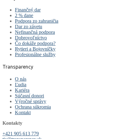
Finančný dar
2 % dane
Podpora zo zahraničia
Dar zo závetu
Nefinančná podpora
Dobrovoľníctvo
Čo dokáže podpora?
Rytieri a Bojovníčky
Profesionálne služby
Transparency
O nás
Ľudia
Kariéra
Súčasní donori
Výročné správy
Ochrana súkromia
Kontakt
Kontakty
+421 905 613 779