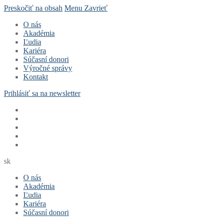
Preskočiť na obsah
Menu
Zavrieť
O nás
Akadémia
Ľudia
Kariéra
Súčasní donori
Výročné správy
Kontakt
Prihlásiť sa na newsletter
sk
O nás
Akadémia
Ľudia
Kariéra
Súčasní donori