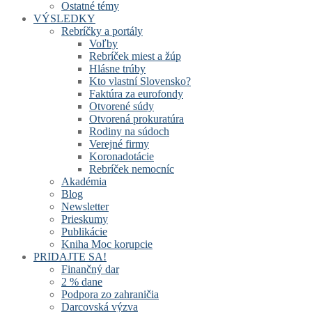
Ostatné témy
VÝSLEDKY
Rebríčky a portály
Voľby
Rebríček miest a žúp
Hlásne trúby
Kto vlastní Slovensko?
Faktúra za eurofondy
Otvorené súdy
Otvorená prokuratúra
Rodiny na súdoch
Verejné firmy
Koronadotácie
Rebríček nemocníc
Akadémia
Blog
Newsletter
Prieskumy
Publikácie
Kniha Moc korupcie
PRIDAJTE SA!
Finančný dar
2 % dane
Podpora zo zahraničia
Darcovská výzva