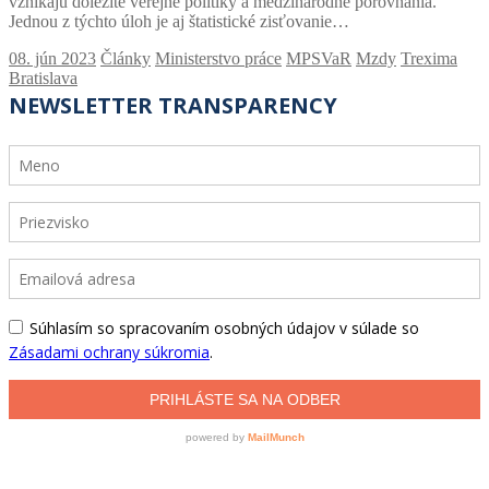
vznikajú dôležité verejné politiky a medzinárodné porovnania.
Jednou z týchto úloh je aj štatistické zisťovanie…
Články
Ministerstvo práce
MPSVaR
Mzdy
Trexima
Bratislava