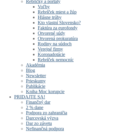
Rebríčky a portály
Voľby
Rebríček miest a žúp
Hlásne trúby
Kto vlastní Slovensko?
Faktúra za eurofondy
Otvorené súdy
Otvorená prokuratúra
Rodiny na súdoch
Verejné firmy
Koronadotácie
Rebríček nemocníc
Akadémia
Blog
Newsletter
Prieskumy
Publikácie
Kniha Moc korupcie
PRIDAJTE SA!
Finančný dar
2 % dane
Podpora zo zahraničia
Darcovská výzva
Dar zo závetu
Nefinančná podpora