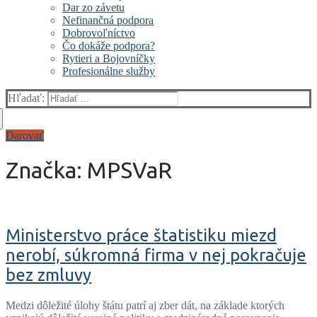
Dar zo závetu
Nefinančná podpora
Dobrovoľníctvo
Čo dokáže podpora?
Rytieri a Bojovníčky
Profesionálne služby
Hľadať:
Darovať
Značka:
MPSVaR
Ministerstvo práce štatistiku miezd
nerobí, súkromná firma v nej pokračuje
bez zmluvy
Medzi dôležité úlohy štátu patrí aj zber dát, na základe ktorých