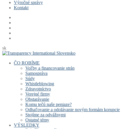
Výročné správy
Kontakt
sk
ČO ROBÍME
Voľby a financovanie strán
Samospráva
Súdy
Whistleblowing
Zdravotníctvo
Verejné firmy
Obstarávanie
Komu tečú naše peniaze?
Odhaľovanie a odolávanie novým formám korupcie
Stojíme za odvážnymi
Ostatné témy
VÝSLEDKY