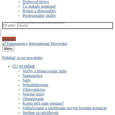
Dobrovoľníctvo
Čo dokáže podpora?
Rytieri a Bojovníčky
Profesionálne služby
Hľadať:
Darovať
Menu
Prihlásiť sa na newsletter
ČO ROBÍME
Voľby a financovanie strán
Samospráva
Súdy
Whistleblowing
Zdravotníctvo
Verejné firmy
Obstarávanie
Komu tečú naše peniaze?
Odhaľovanie a odolávanie novým formám korupcie
Stojíme za odvážnymi