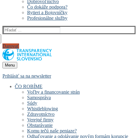
Dobrovoľníctvo
Čo dokáže podpora?
Rytieri a Bojovníčky
Profesionálne služby
Hľadať:
Darovať
Menu
Prihlásiť sa na newsletter
ČO ROBÍME
Voľby a financovanie strán
Samospráva
Súdy
Whistleblowing
Zdravotníctvo
Verejné firmy
Obstarávanie
Komu tečú naše peniaze?
Odhaľovanie a odolávanie novým formám korupcie