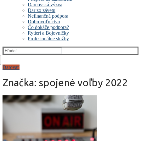
Darcovská výzva
Dar zo závetu
Nefinančná podpora
Dobrovoľníctvo
Čo dokáže podpora?
Rytieri a Bojovníčky
Profesionálne služby
Hľadať:
Darovať
Značka:
spojené voľby 2022