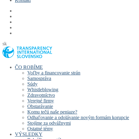
Kontakt
sk
ČO ROBÍME
Voľby a financovanie strán
Samospráva
Súdy
Whistleblowing
Zdravotníctvo
Verejné firmy
Obstarávanie
Komu tečú naše peniaze?
Odhaľovanie a odolávanie novým formám korupcie
Stojíme za odvážnymi
Ostatné témy
VÝSLEDKY