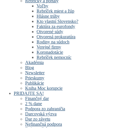
Rebríčky a portály
Voľby
Rebríček miest a žúp
Hlásne trúby
Kto vlastní Slovensko?
Faktúra za eurofondy
Otvorené súdy
Otvorená prokuratúra
Rodiny na súdoch
Verejné firmy
Koronadotácie
Rebríček nemocníc
Akadémia
Blog
Newsletter
Prieskumy
Publikácie
Kniha Moc korupcie
PRIDAJTE SA!
Finančný dar
2 % dane
Podpora zo zahraničia
Darcovská výzva
Dar zo závetu
Nefinančná podpora