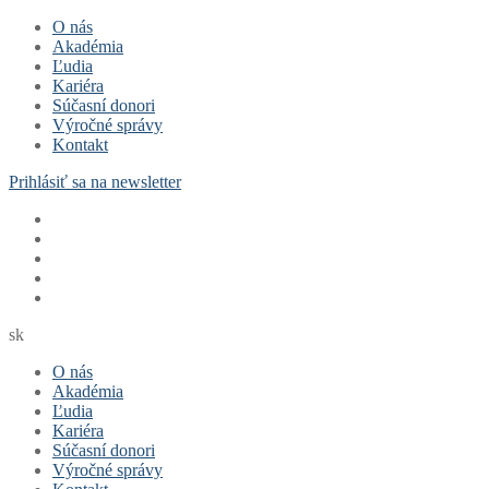
Preskočiť
Menu
Zavrieť
O nás
na
Akadémia
obsah
Ľudia
Kariéra
Súčasní donori
Výročné správy
Kontakt
Prihlásiť sa na newsletter
sk
O nás
Akadémia
Ľudia
Kariéra
Súčasní donori
Výročné správy