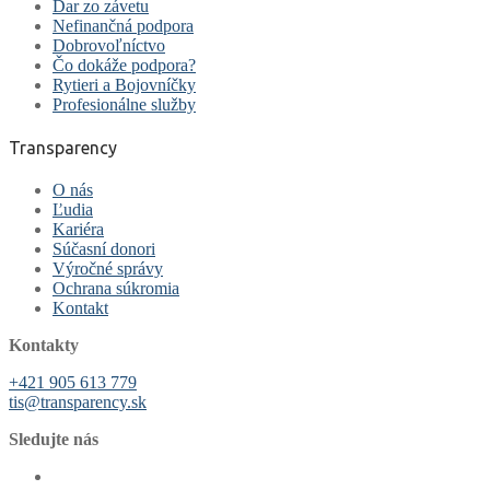
Dar zo závetu
Nefinančná podpora
Dobrovoľníctvo
Čo dokáže podpora?
Rytieri a Bojovníčky
Profesionálne služby
Transparency
O nás
Ľudia
Kariéra
Súčasní donori
Výročné správy
Ochrana súkromia
Kontakt
Kontakty
+421 905 613 779
tis@transparency.sk
Sledujte nás