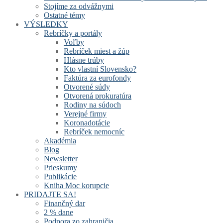
Stojíme za odvážnymi
Ostatné témy
VÝSLEDKY
Rebríčky a portály
Voľby
Rebríček miest a žúp
Hlásne trúby
Kto vlastní Slovensko?
Faktúra za eurofondy
Otvorené súdy
Otvorená prokuratúra
Rodiny na súdoch
Verejné firmy
Koronadotácie
Rebríček nemocníc
Akadémia
Blog
Newsletter
Prieskumy
Publikácie
Kniha Moc korupcie
PRIDAJTE SA!
Finančný dar
2 % dane
Podpora zo zahraničia