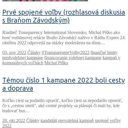
Prvé spojené voľby (rozhlasová diskusia
s Braňom Závodským)
Riaditeľ Transparency International Slovensko, Michal Piško ako
hosť rozhlasovej relácie Braňo Závodský naživo v Rádiu Expres 24.
októbra 2022 odpovedá na otázky moderátora na tému…
Články
#TransparentneVolby2022
finančné limity
predvolebnej kampane
financovanie volebnej kampane
kampaň v
komunálnych voľbách
Michal Piško
Témou číslo 1 kampane 2022 boli cesty
a doprava
Koľko ciest sa podarilo opraviť, koľko ciest sa nepodarilo opraviť,
čo s „cestou smrti“, aké cestné projekty sa plánujú či mali by, kde
budovať bus…
Články
kandidáti
prevolebná kampaň
spojené voľby
2022