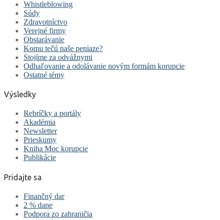
Whistleblowing
Súdy
Zdravotníctvo
Verejné firmy
Obstarávanie
Komu tečú naše peniaze?
Stojíme za odvážnymi
Odhaľovanie a odolávanie novým formám korupcie
Ostatné témy
Výsledky
Rebríčky a portály
Akadémia
Newsletter
Prieskumy
Kniha Moc korupcie
Publikácie
Pridajte sa
Finančný dar
2 % dane
Podpora zo zahraničia