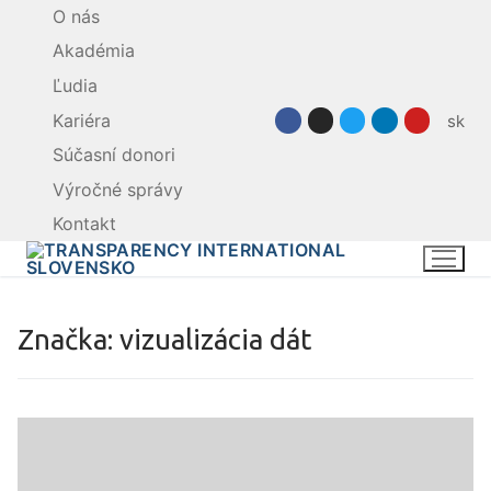
Preskočiť
O nás
na
Akadémia
obsah
Ľudia
Kariéra
sk
Súčasní donori
Výročné správy
Kontakt
Značka:
vizualizácia dát