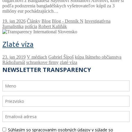
oligarchovi z Bangladéša Sayemovi Sobhanovi Anvirovi, ktoré si
podľa podozrenia bangladéšskych vyšetrovateľov kúpil za 3
milióny eur pochádzajúcich…
Články
Blog
Blog - Denník N
Investigatívna
žurnalistika
polícia
Robert Kaliňák
Zlaté víza
V médiach
Gabriel Šípoš
kúpa štátneho občianstva
Rádiožurnál
schrankove firmy
zlaté víza