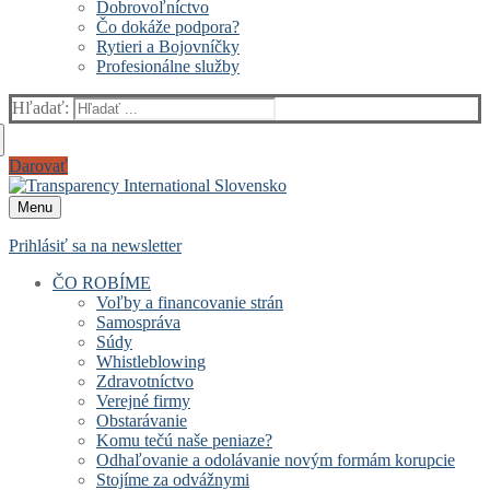
Dobrovoľníctvo
Čo dokáže podpora?
Rytieri a Bojovníčky
Profesionálne služby
Hľadať:
Darovať
Menu
Prihlásiť sa na newsletter
ČO ROBÍME
Voľby a financovanie strán
Samospráva
Súdy
Whistleblowing
Zdravotníctvo
Verejné firmy
Obstarávanie
Komu tečú naše peniaze?
Odhaľovanie a odolávanie novým formám korupcie
Stojíme za odvážnymi