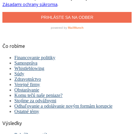
Čo robíme
Financovanie politiky
Samospráva
Whistleblowing
Súdy
Zdravotníctvo
Verejné firmy
Obstarávanie
Komu tečú naše peniaze?
Stojíme za odvážnymi
Odhaľovanie a odolávanie novým formám korupcie
Ostatné témy
Výsledky