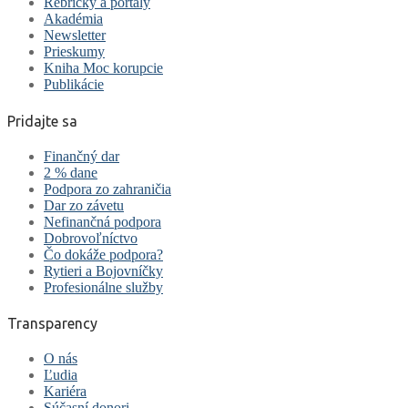
Rebríčky a portály
Akadémia
Newsletter
Prieskumy
Kniha Moc korupcie
Publikácie
Pridajte sa
Finančný dar
2 % dane
Podpora zo zahraničia
Dar zo závetu
Nefinančná podpora
Dobrovoľníctvo
Čo dokáže podpora?
Rytieri a Bojovníčky
Profesionálne služby
Transparency
O nás
Ľudia
Kariéra
Súčasní donori