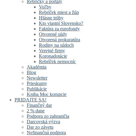
Rebríčky a portály
Voľby
Rebríček miest a žúp
Hlásne trúby
Kto vlastní Slovensko?
Faktúra za eurofondy
Otvorené súdy
Otvorená prokuratúra
Rodiny na súdoch
Verejné firmy
Koronadotácie
Rebríček nemocníc
Akadémia
Blog
Newsletter
Prieskumy
Publikácie
Kniha Moc korupcie
PRIDAJTE SA!
Finančný dar
2 % dane
Podpora zo zahraničia
Darcovská výzva
Dar zo závetu
Nefinančná podpora