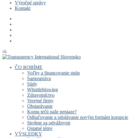
Výročné správy
Kontakt
sk
ČO ROBÍME
Voľby a financovanie strán
Samospráva
Súdy
Whistleblowing
Zdravotníctvo
Verejné firmy
Obstarávanie
Komu tečú naše peniaze?
Odhaľovanie a odolávanie novým formám korupcie
Stojíme za odvážnymi
Ostatné témy
VÝSLEDKY