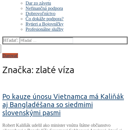
Dar zo závetu
Nefinančná podpora
Dobrovoľníctvo
Čo dokáže podpora?
Rytieri a Bojovníčky
Profesionálne služby
Hľadať:
Darovať
Značka:
zlaté víza
Po kauze únosu Vietnamca má Kaliňák
aj Bangladéšana so siedmimi
slovenskými pasmi
Robert Kaliňák udelil ako minister vnútra štátne občianstvo