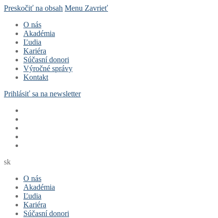
Preskočiť na obsah
Menu
Zavrieť
O nás
Akadémia
Ľudia
Kariéra
Súčasní donori
Výročné správy
Kontakt
Prihlásiť sa na newsletter
sk
O nás
Akadémia
Ľudia
Kariéra
Súčasní donori