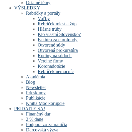
Ostatné témy
VÝSLEDKY
Rebríčky a portály
Voľby
Rebríček miest a žúp
Hlásne trúby
Kto vlastní Slovensko?
Faktúra za eurofondy
Otvorené súdy
Otvorená prokuratúra
Rodiny na súdoch
Verejné firmy
Koronadotácie
Rebríček nemocníc
Akadémia
Blog
Newsletter
Prieskumy
Publikácie
Kniha Moc korupcie
PRIDAJTE SA!
Finančný dar
2 % dane
Podpora zo zahraničia
Darcovská výzva