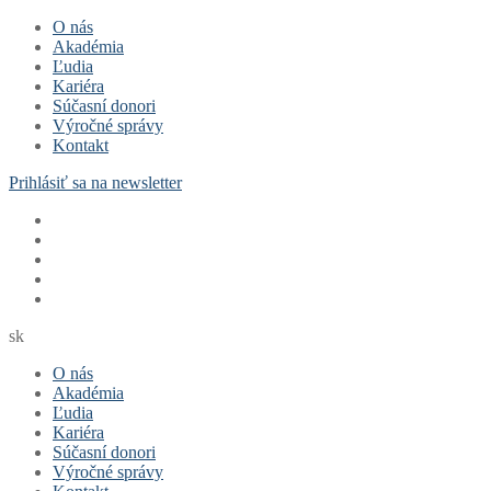
Preskočiť
Menu
Zavrieť
O nás
na
Akadémia
obsah
Ľudia
Kariéra
Súčasní donori
Výročné správy
Kontakt
Prihlásiť sa na newsletter
sk
O nás
Akadémia
Ľudia
Kariéra
Súčasní donori
Výročné správy