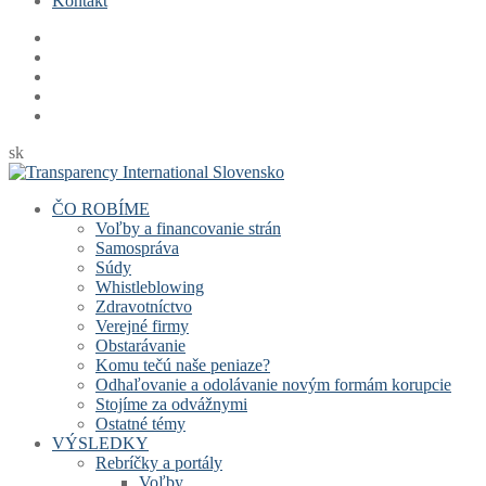
Kontakt
sk
ČO ROBÍME
Voľby a financovanie strán
Samospráva
Súdy
Whistleblowing
Zdravotníctvo
Verejné firmy
Obstarávanie
Komu tečú naše peniaze?
Odhaľovanie a odolávanie novým formám korupcie
Stojíme za odvážnymi
Ostatné témy
VÝSLEDKY
Rebríčky a portály
Voľby