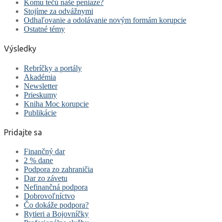
Komu tečú naše peniaze?
Stojíme za odvážnymi
Odhaľovanie a odolávanie novým formám korupcie
Ostatné témy
Výsledky
Rebríčky a portály
Akadémia
Newsletter
Prieskumy
Kniha Moc korupcie
Publikácie
Pridajte sa
Finančný dar
2 % dane
Podpora zo zahraničia
Dar zo závetu
Nefinančná podpora
Dobrovoľníctvo
Čo dokáže podpora?
Rytieri a Bojovníčky