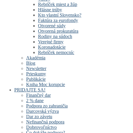
Rebríček miest a žúp
Hlásne trúby
Kto vlastní Slovensko?
Faktúra za eurofondy
Otvorené súdy
Otvorená prokuratúra
Rodiny na súdoch
Verejné firmy
Koronadotácie
Rebríček nemocníc
Akadémia
Blog
Newsletter
Prieskumy
Publikácie
Kniha Moc korupcie
PRIDAJTE SA!
Finančný dar
2 % dane
Podpora zo zahraničia
Darcovská výzva
Dar zo závetu
Nefinančná podpora
Dobrovoľníctvo
Čo dokáže podpora?