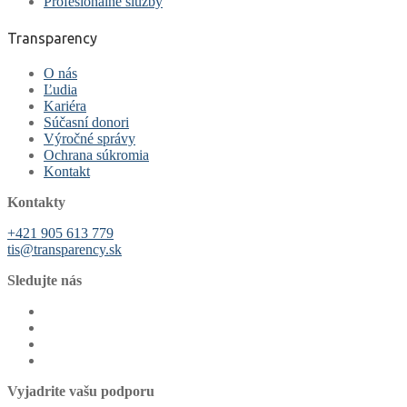
Profesionálne služby
Transparency
O nás
Ľudia
Kariéra
Súčasní donori
Výročné správy
Ochrana súkromia
Kontakt
Kontakty
+421 905 613 779
tis@transparency.sk
Sledujte nás
Vyjadrite vašu podporu