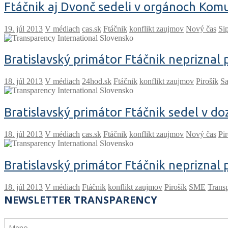
Ftáčnik aj Dvonč sedeli v orgánoch Komu
V médiach
cas.sk
Ftáčnik
konflikt zaujmov
Nový čas
Si
Bratislavský primátor Ftáčnik nepriznal 
V médiach
24hod.sk
Ftáčnik
konflikt zaujmov
Pirošík
S
Bratislavský primátor Ftáčnik sedel v do
V médiach
cas.sk
Ftáčnik
konflikt zaujmov
Nový čas
Pir
Bratislavský primátor Ftáčnik nepriznal 
V médiach
Ftáčnik
konflikt zaujmov
Pirošík
SME
Trans