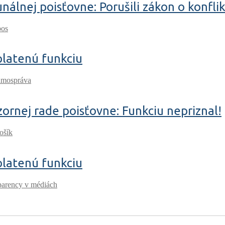
nálnej poisťovne: Porušili zákon o konfli
pos
platenú funkciu
amospráva
zornej rade poisťovne: Funkciu nepriznal!
ošík
platenú funkciu
parency v médiách