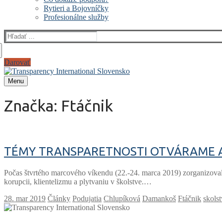
Rytieri a Bojovníčky
Profesionálne služby
Hľadať:
Darovať
Menu
Značka:
Ftáčnik
TÉMY TRANSPARETNOSTI OTVÁRAME A
Počas štvrtého marcového víkendu (22.-24. marca 2019) zorganizovala
korupcii, klientelizmu a plytvaniu v školstve.…
Články
Podujatia
Chlupíková
Damankoš
Ftáčnik
skols