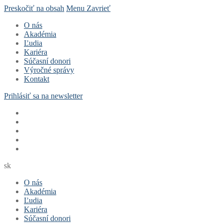
Preskočiť na obsah
Menu
Zavrieť
O nás
Akadémia
Ľudia
Kariéra
Súčasní donori
Výročné správy
Kontakt
Prihlásiť sa na newsletter
sk
O nás
Akadémia
Ľudia
Kariéra
Súčasní donori