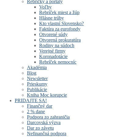
Rebríčky a portály
Voľby
Rebríček miest a žúp
Hlásne trúby
Kto vlastní Slovensko?
Faktúra za eurofondy
Otvorené súdy
Otvorená prokuratúra
Rodiny na súdoch
Verejné firmy
Koronadotácie
Rebríček nemocníc
Akadémia
Blog
Newsletter
Prieskumy
Publikácie
Kniha Moc korupcie
PRIDAJTE SA!
Finančný dar
2 % dane
Podpora zo zahraničia
Darcovská výzva
Dar zo závetu
Nefinančná podpora