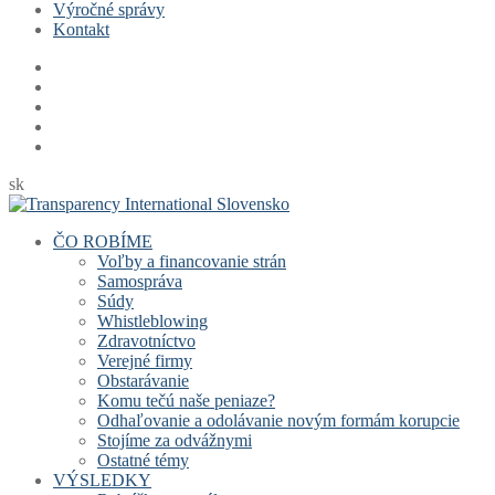
Výročné správy
Kontakt
sk
ČO ROBÍME
Voľby a financovanie strán
Samospráva
Súdy
Whistleblowing
Zdravotníctvo
Verejné firmy
Obstarávanie
Komu tečú naše peniaze?
Odhaľovanie a odolávanie novým formám korupcie
Stojíme za odvážnymi
Ostatné témy
VÝSLEDKY