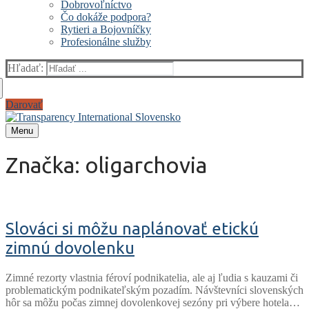
Dobrovoľníctvo
Čo dokáže podpora?
Rytieri a Bojovníčky
Profesionálne služby
Hľadať:
Darovať
Menu
Značka:
oligarchovia
Slováci si môžu naplánovať etickú
zimnú dovolenku
Zimné rezorty vlastnia féroví podnikatelia, ale aj ľudia s kauzami či
problematickým podnikateľským pozadím. Návštevníci slovenských
hôr sa môžu počas zimnej dovolenkovej sezóny pri výbere hotela…