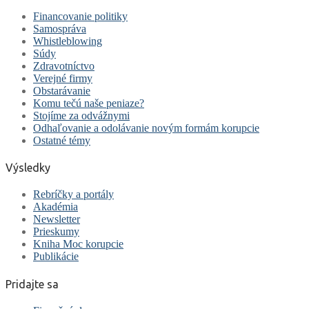
Financovanie politiky
Samospráva
Whistleblowing
Súdy
Zdravotníctvo
Verejné firmy
Obstarávanie
Komu tečú naše peniaze?
Stojíme za odvážnymi
Odhaľovanie a odolávanie novým formám korupcie
Ostatné témy
Výsledky
Rebríčky a portály
Akadémia
Newsletter
Prieskumy
Kniha Moc korupcie
Publikácie
Pridajte sa