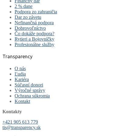
Finančný dar
2 % dane
Podpora zo zahraničia
Dar zo závetu
Nefinančná podpora
Dobrovoľníctvo
Čo dokáže podpora?
Rytieri a Bojovníčky
Profesionálne služby
Transparency
O nás
Ľudia
Kariéra
Súčasní donori
Výročné správy
Ochrana súkromia
Kontakt
Kontakty
+421 905 613 779
tis@transparency.sk