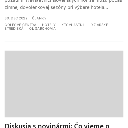
pozadím. Návštevníci slovenských hôr sa môžu počas
zimnej dovolenkovej sezóny pri výbere hotela…
ČLÁNKY
GOLFOVÉ CENTRÁ
HOTELY
KTOVLASTNI
LYŽIARSKE
STREDISKÁ
OLIGARCHOVIA
Diskusia s novinármi: Čo vieme o