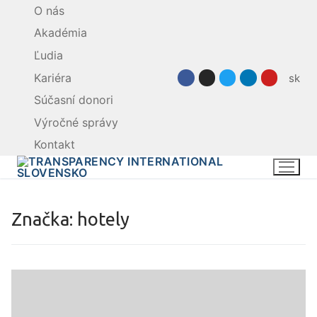
Preskočiť
O nás
na
Akadémia
obsah
Ľudia
Kariéra
sk
Súčasní donori
Výročné správy
Kontakt
Značka:
hotely