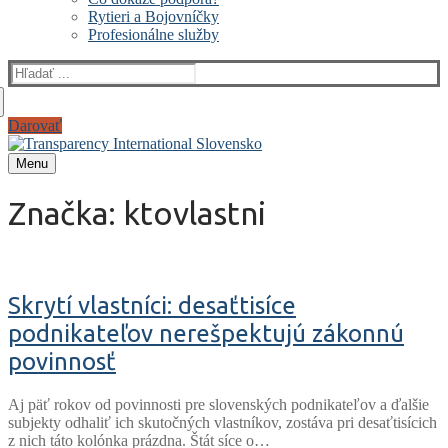
Rytieri a Bojovníčky
Profesionálne služby
Hľadať:
Darovať
Menu
Značka:
ktovlastni
Skrytí vlastníci: desaťtisíce
podnikateľov nerešpektujú zákonnú
povinnosť
Aj päť rokov od povinnosti pre slovenských podnikateľov a ďalšie
subjekty odhaliť ich skutočných vlastníkov, zostáva pri desaťtisícich
z nich táto kolónka prázdna. Štát síce o…