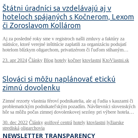
Štátni úradníci sa vzdelávajú aj v
hoteloch spájaných s Kočnerom, Lexom
či Zoroslavom Kollárom
Aj za posledné roky sme v registroch našli zmluvy a faktúry za
státisíce, ktoré verejné inštitúcie zaplatili za organizáciu podujatí
hotelom blízkym oligarchom, privatizérom či ľuďom stíhaným…
Články
Blog
hotely
kočner
ktovlastni
KtoVlastni.sk
Slováci si môžu naplánovať etickú
zimnú dovolenku
Zimné rezorty vlastnia féroví podnikatelia, ale aj ľudia s kauzami či
problematickým podnikateľským pozadím. Návštevníci slovenských
hôr sa môžu počas zimnej dovolenkovej sezóny pri výbere hotela…
Články
golfové centrá
hotely
ktovlastni
lyžiarske
strediská
oligarchovia