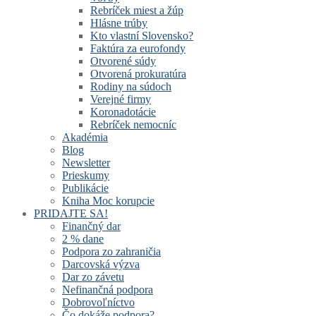
Rebríček miest a žúp
Hlásne trúby
Kto vlastní Slovensko?
Faktúra za eurofondy
Otvorené súdy
Otvorená prokuratúra
Rodiny na súdoch
Verejné firmy
Koronadotácie
Rebríček nemocníc
Akadémia
Blog
Newsletter
Prieskumy
Publikácie
Kniha Moc korupcie
PRIDAJTE SA!
Finančný dar
2 % dane
Podpora zo zahraničia
Darcovská výzva
Dar zo závetu
Nefinančná podpora
Dobrovoľníctvo
Čo dokáže podpora?