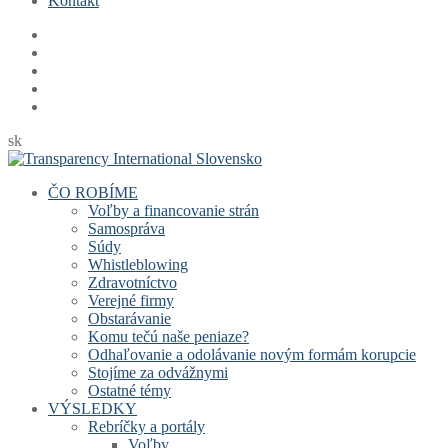
Kontakt
sk
ČO ROBÍME
Voľby a financovanie strán
Samospráva
Súdy
Whistleblowing
Zdravotníctvo
Verejné firmy
Obstarávanie
Komu tečú naše peniaze?
Odhaľovanie a odolávanie novým formám korupcie
Stojíme za odvážnymi
Ostatné témy
VÝSLEDKY
Rebríčky a portály
Voľby