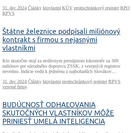
Články
ktovlastni
KÚV
protischránkový register
RPO
RPVS
Štátne železnice podpísali miliónový
kontrakt s firmou s nejasnými
vlastníkmi
Kto skutočne stojí za nedávnym prenájmom lokomotív za 309
miliónov pre národného dopravcu ZSSK, z verejných registrov
nevedno. Indície vedú k jednému z najbohatších Slovákov…
Články
ktovlastni
protischránkový register
RPVS
verejné firmy
BUDÚCNOSŤ ODHAĽOVANIA
SKUTOČNÝCH VLASTNÍKOV MÔŽE
PRINIESŤ UMELÁ INTELIGENCIA