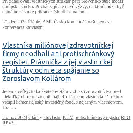
Pri odhaľovaní vlastníckych štruktúr patrí Slovensko stále medzi
európsku špičku. Prichádzajú ale nové výzvy, na ktoré môžu byť
aktuálne nástroje prikrátke. Zhodli sa na tom…
Články
AML
Česko
komu tečú naše peniaze
konferencia
ktovlastni
Vlastníka miliónovej zdravotníckej
firmy neodhalí ani protischránkový
register. Právnička z jej vlastníckej
štruktúry odmieta spájanie so
Zoroslavom Kollárom
Jeden z veľkých dodávateľov štátu v oblasti zdravotníctva pred
niekoľkými rokmi zmenil majiteľa. Do jeho vlastníckej štruktúry
vstúpil lichtenštajnský investičný fond, s nejasným vlastníctvom.
Hoci…
Články
ktovlastni
KÚV
protischránkový register
RPO
RPVS