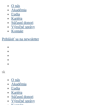
Preskočiť
Menu
Zavrieť
O nás
na
Akadémia
obsah
Ľudia
Kariéra
Súčasní donori
Výročné správy
Kontakt
Prihlásiť sa na newsletter
sk
O nás
Akadémia
Ľudia
Kariéra
Súčasní donori
Výročné správy