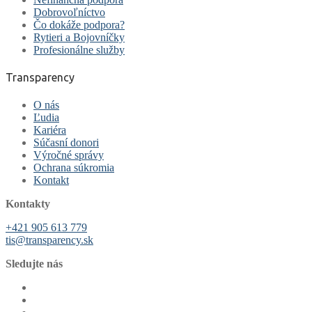
Dobrovoľníctvo
Čo dokáže podpora?
Rytieri a Bojovníčky
Profesionálne služby
Transparency
O nás
Ľudia
Kariéra
Súčasní donori
Výročné správy
Ochrana súkromia
Kontakt
Kontakty
+421 905 613 779
tis@transparency.sk
Sledujte nás