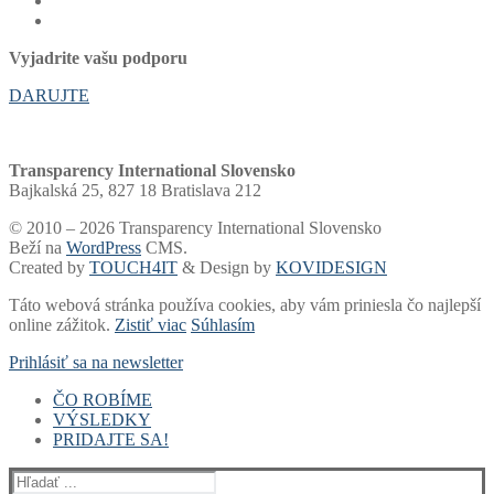
Vyjadrite vašu podporu
DARUJTE
Transparency International Slovensko
Bajkalská 25, 827 18 Bratislava 212
© 2010 – 2026 Transparency International Slovensko
Beží na
WordPress
CMS.
Created by
TOUCH4IT
& Design by
KOVIDESIGN
Táto webová stránka používa cookies, aby vám priniesla čo najlepší
online zážitok.
Zistiť viac
Súhlasím
Prihlásiť sa na newsletter
ČO ROBÍME
VÝSLEDKY
Voľby a financovanie strán
PRIDAJTE SA!
Samospráva
Rebríčky a portály
Súdy
Akadémia
Finančný dar
Voľby
Hľadať:
Whistleblowing
Blog
2 % dane
Rebríček miest a žúp