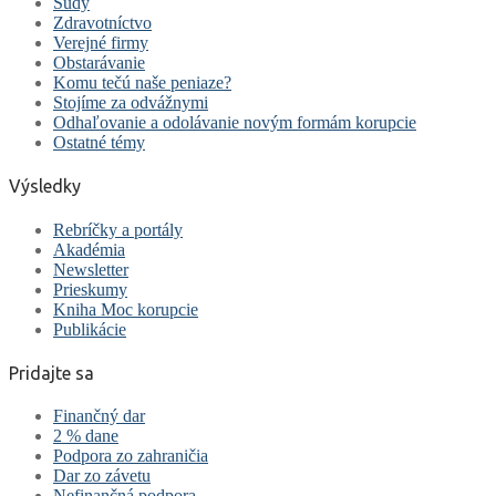
Súdy
Zdravotníctvo
Verejné firmy
Obstarávanie
Komu tečú naše peniaze?
Stojíme za odvážnymi
Odhaľovanie a odolávanie novým formám korupcie
Ostatné témy
Výsledky
Rebríčky a portály
Akadémia
Newsletter
Prieskumy
Kniha Moc korupcie
Publikácie
Pridajte sa
Finančný dar
2 % dane
Podpora zo zahraničia
Dar zo závetu
Nefinančná podpora