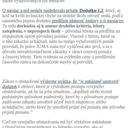
faktúr vystavovaných raz mesačne.
O mesiac a pol neskôr nasledovalo prijatie
Dodatku č.2
, ktorý, aj
keď sa kvôli technickej chybe na stránke školy otvoriť nedá, podľa
samotného popisu dodatku
predlžuje platnosť zmluvy o 6 mesiacov
.
Tu teda
dochádza aj k zmene druhého kritéria, lehoty
zateplenia, v neprospech školy
– pôvodná lehota sa predĺžila na
trojnásobok oproti pôvodnej ponuke. Viaceré z firiem, ktoré sa
o túto zákazku uchádzali, nám na margo vylučovaných ponúk
povedali, že práve JUMA mala byť vylúčená ako prvá, a to z
dôvodu nerealizovateľnosti zákazky v rámci cenovej ponuky
a časovej lehoty. Tieto tvrdenia sa zvýšením ceny a predlžením
časového rámca na dokončenie stavby aj potvrdili.
Zákon o obstarávaní
výslovne uvádza, že
“je zakázané uzatvoriť
dodatok
k zmluve, ktorá je výsledkom postupu verejného
obstarávania, ak by sa jeho obsahom…dopĺňali alebo menili
podstatným spôsobom podmienky, ktoré by v pôvodnom postupe
zadávania zákazky umožnili účasť iných záujemcov alebo
uchádzačov, alebo ktoré by umožnili prijať inú ponuku ako pôvodne
prijatú ponuku.”
Cieľom verejného obstarávania má byť efektívne nakladanie
s finančnými prostriedkami zo štátneho rozpočtu, ako aj