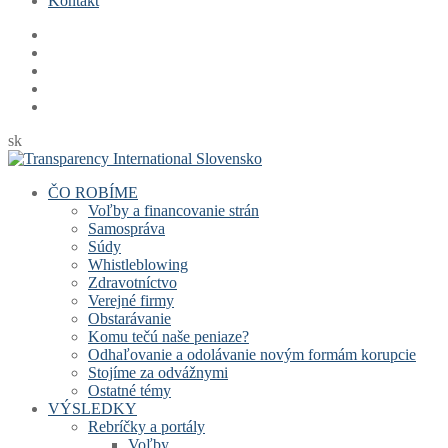
Kontakt
sk
ČO ROBÍME
Voľby a financovanie strán
Samospráva
Súdy
Whistleblowing
Zdravotníctvo
Verejné firmy
Obstarávanie
Komu tečú naše peniaze?
Odhaľovanie a odolávanie novým formám korupcie
Stojíme za odvážnymi
Ostatné témy
VÝSLEDKY
Rebríčky a portály
Voľby