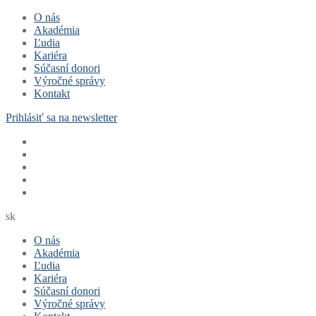
Preskočiť
Menu
Zavrieť
O nás
na
Akadémia
obsah
Ľudia
Kariéra
Súčasní donori
Výročné správy
Kontakt
Prihlásiť sa na newsletter
sk
O nás
Akadémia
Ľudia
Kariéra
Súčasní donori
Výročné správy