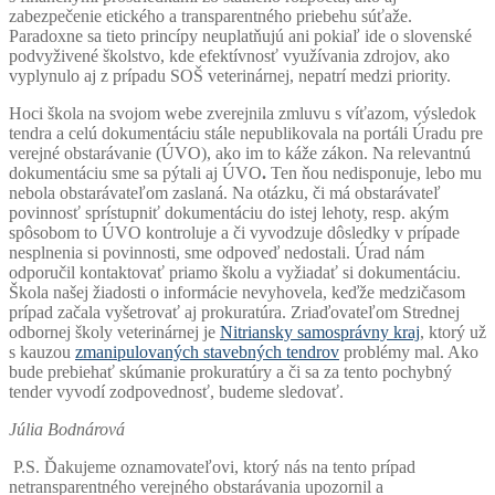
zabezpečenie etického a transparentného priebehu súťaže.
Paradoxne sa tieto princípy neuplatňujú ani pokiaľ ide o slovenské
podvyživené školstvo, kde efektívnosť využívania zdrojov, ako
vyplynulo aj z prípadu SOŠ veterinárnej, nepatrí medzi priority.
Hoci škola na svojom webe zverejnila zmluvu s víťazom, výsledok
tendra a celú dokumentáciu stále nepublikovala na portáli Úradu pre
verejné obstarávanie (ÚVO), ako im to káže zákon. Na relevantnú
dokumentáciu sme sa pýtali aj ÚVO
.
Ten ňou nedisponuje, lebo mu
nebola obstarávateľom zaslaná. Na otázku, či má obstarávateľ
povinnosť sprístupniť dokumentáciu do istej lehoty, resp. akým
spôsobom to ÚVO kontroluje a či vyvodzuje dôsledky v prípade
nesplnenia si povinnosti, sme odpoveď nedostali. Úrad nám
odporučil kontaktovať priamo školu a vyžiadať si dokumentáciu.
Škola našej žiadosti o informácie nevyhovela, keďže medzičasom
prípad začala vyšetrovať aj prokuratúra. Zriaďovateľom Strednej
odbornej školy veterinárnej je
Nitriansky samosprávny kraj
, ktorý už
s kauzou
zmanipulovaných stavebných tendrov
problémy mal. Ako
bude prebiehať skúmanie prokuratúry a či sa za tento pochybný
tender vyvodí zodpovednosť, budeme sledovať.
Júlia Bodnárová
P.S. Ďakujeme oznamovateľovi, ktorý nás na tento prípad
netransparentného verejného obstarávania upozornil a