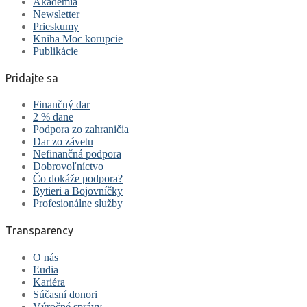
Akadémia
Newsletter
Prieskumy
Kniha Moc korupcie
Publikácie
Pridajte sa
Finančný dar
2 % dane
Podpora zo zahraničia
Dar zo závetu
Nefinančná podpora
Dobrovoľníctvo
Čo dokáže podpora?
Rytieri a Bojovníčky
Profesionálne služby
Transparency
O nás
Ľudia
Kariéra
Súčasní donori
Výročné správy