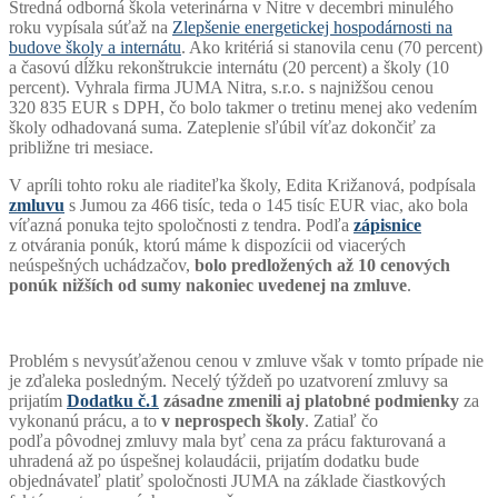
Stredná odborná škola veterinárna v Nitre v decembri minulého
roku vypísala súťaž na
Zlepšenie energetickej hospodárnosti na
budove školy a internátu
. Ako kritériá si stanovila cenu (70 percent)
a časovú dĺžku rekonštrukcie internátu (20 percent) a školy (10
percent). Vyhrala firma JUMA Nitra, s.r.o. s najnižšou cenou
320 835 EUR s DPH, čo bolo takmer o tretinu menej ako vedením
školy odhadovaná suma. Zateplenie sľúbil víťaz dokončiť za
približne tri mesiace.
V apríli tohto roku ale riaditeľka školy, Edita Križanová, podpísala
zmluvu
s Jumou za 466 tisíc, teda o 145 tisíc EUR viac, ako bola
víťazná ponuka tejto spoločnosti z tendra. Podľa
zápisnice
z otvárania ponúk, ktorú máme k dispozícii od viacerých
neúspešných uchádzačov,
bolo predložených až 10 cenových
ponúk nižších od sumy nakoniec uvedenej na zmluve
.
Problém s nevysúťaženou cenou v zmluve však v tomto prípade nie
je zďaleka posledným. Necelý týždeň po uzatvorení zmluvy sa
prijatím
Dodatku č.1
zásadne zmenili aj platobné podmienky
za
vykonanú prácu, a to
v neprospech školy
. Zatiaľ čo
podľa pôvodnej zmluvy mala byť cena za prácu fakturovaná a
uhradená až po úspešnej kolaudácii, prijatím dodatku bude
objednávateľ platiť spoločnosti JUMA na základe čiastkových