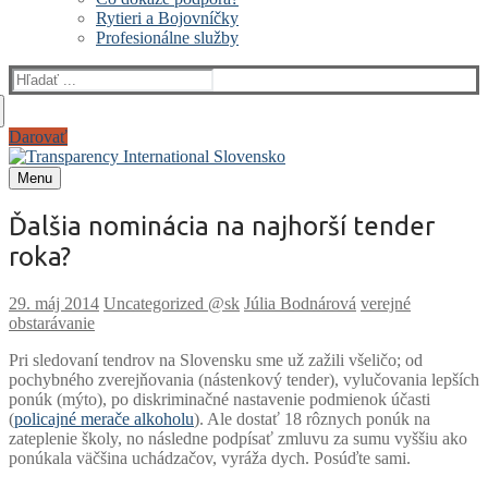
Rytieri a Bojovníčky
Profesionálne služby
Hľadať:
Darovať
Menu
Ďalšia nominácia na najhorší tender
roka?
Uncategorized @sk
Júlia Bodnárová
verejné
obstarávanie
Pri sledovaní tendrov na Slovensku sme už zažili všeličo; od
pochybného zverejňovania (nástenkový tender), vylučovania lepších
ponúk (mýto), po diskriminačné nastavenie podmienok účasti
(
policajné merače alkoholu
). Ale dostať 18 rôznych ponúk na
zateplenie školy, no následne podpísať zmluvu za sumu vyššiu ako
ponúkala väčšina uchádzačov, vyráža dych. Posúďte sami.