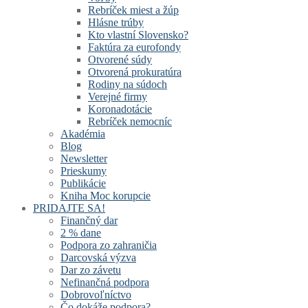
Rebríček miest a žúp
Hlásne trúby
Kto vlastní Slovensko?
Faktúra za eurofondy
Otvorené súdy
Otvorená prokuratúra
Rodiny na súdoch
Verejné firmy
Koronadotácie
Rebríček nemocníc
Akadémia
Blog
Newsletter
Prieskumy
Publikácie
Kniha Moc korupcie
PRIDAJTE SA!
Finančný dar
2 % dane
Podpora zo zahraničia
Darcovská výzva
Dar zo závetu
Nefinančná podpora
Dobrovoľníctvo
Čo dokáže podpora?