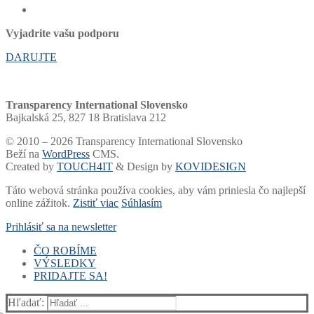
Vyjadrite vašu podporu
DARUJTE
Transparency International Slovensko
Bajkalská 25, 827 18 Bratislava 212
© 2010 – 2026 Transparency International Slovensko
Beží na
WordPress
CMS.
Created by
TOUCH4IT
& Design by
KOVIDESIGN
Táto webová stránka používa cookies, aby vám priniesla čo najlepší
online zážitok.
Zistiť viac
Súhlasím
Prihlásiť sa na newsletter
ČO ROBÍME
VÝSLEDKY
Voľby a financovanie strán
PRIDAJTE SA!
Samospráva
Rebríčky a portály
Súdy
Akadémia
Finančný dar
Voľby
Whistleblowing
Blog
2 % dane
Rebríček miest a žúp
Hľadať:
Zdravotníctvo
Newsletter
Podpora zo zahraničia
Hlásne trúby