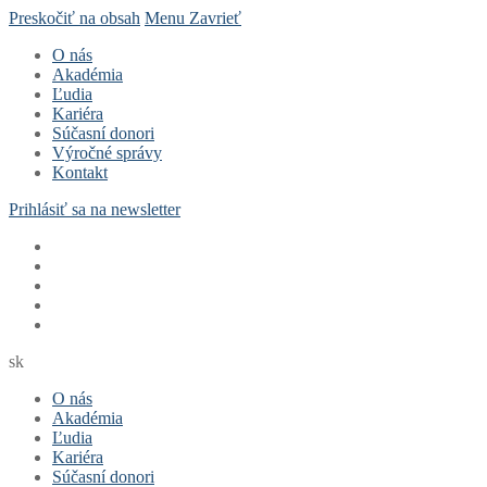
Preskočiť na obsah
Menu
Zavrieť
O nás
Akadémia
Ľudia
Kariéra
Súčasní donori
Výročné správy
Kontakt
Prihlásiť sa na newsletter
sk
O nás
Akadémia
Ľudia
Kariéra
Súčasní donori