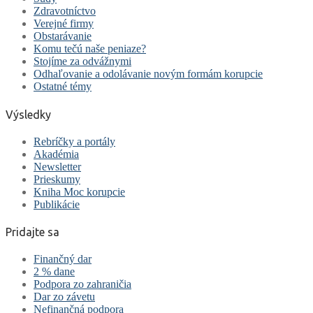
Zdravotníctvo
Verejné firmy
Obstarávanie
Komu tečú naše peniaze?
Stojíme za odvážnymi
Odhaľovanie a odolávanie novým formám korupcie
Ostatné témy
Výsledky
Rebríčky a portály
Akadémia
Newsletter
Prieskumy
Kniha Moc korupcie
Publikácie
Pridajte sa
Finančný dar
2 % dane
Podpora zo zahraničia
Dar zo závetu
Nefinančná podpora