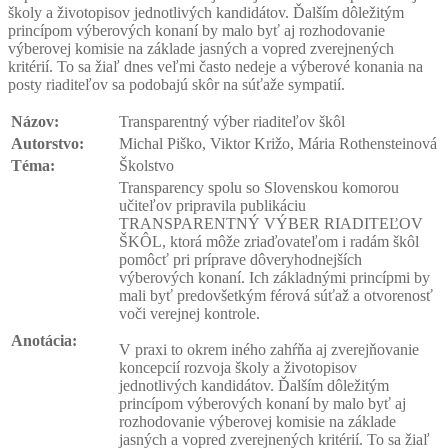
školy a životopisov jednotlivých kandidátov. Ďalším dôležitým
princípom výberových konaní by malo byť aj rozhodovanie
výberovej komisie na základe jasných a vopred zverejnených
kritérií. To sa žiaľ dnes veľmi často nedeje a výberové konania na
posty riaditeľov sa podobajú skôr na súťaže sympatií.
Názov:
Transparentný výber riaditeľov škôl
Autorstvo:
Michal Piško, Viktor Križo, Mária Rothensteinová
Téma:
Školstvo
Transparency spolu so Slovenskou komorou
učiteľov pripravila publikáciu
TRANSPARENTNÝ VÝBER RIADITEĽOV
ŠKÔL, ktorá môže zriaďovateľom i radám škôl
pomôcť pri príprave dôveryhodnejších
výberových konaní. Ich základnými princípmi by
mali byť predovšetkým férová súťaž a otvorenosť
voči verejnej kontrole.
Anotácia:
V praxi to okrem iného zahŕňa aj zverejňovanie
koncepcií rozvoja školy a životopisov
jednotlivých kandidátov. Ďalším dôležitým
princípom výberových konaní by malo byť aj
rozhodovanie výberovej komisie na základe
jasných a vopred zverejnených kritérií. To sa žiaľ