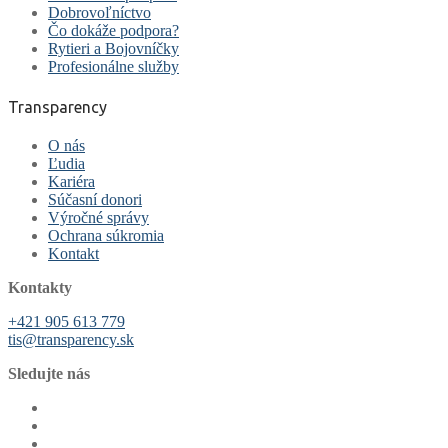
Dobrovoľníctvo
Čo dokáže podpora?
Rytieri a Bojovníčky
Profesionálne služby
Transparency
O nás
Ľudia
Kariéra
Súčasní donori
Výročné správy
Ochrana súkromia
Kontakt
Kontakty
+421 905 613 779
tis@transparency.sk
Sledujte nás