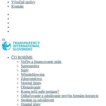
Výročné správy
Kontakt
sk
ČO ROBÍME
Voľby a financovanie strán
Samospráva
Súdy
Whistleblowing
Zdravotníctvo
Verejné firmy
Obstarávanie
Komu tečú naše peniaze?
Odhaľovanie a odolávanie novým formám korupcie
Stojíme za odvážnymi
Ostatné témy