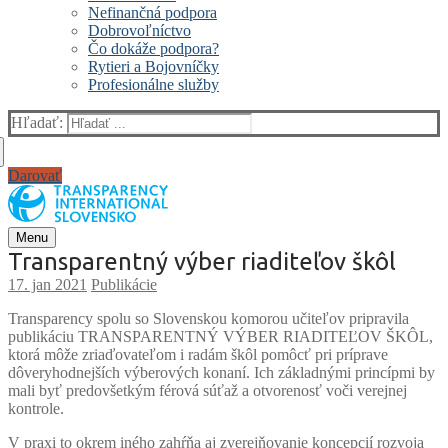
Nefinančná podpora
Dobrovoľníctvo
Čo dokáže podpora?
Rytieri a Bojovníčky
Profesionálne služby
Hľadať:
Darovať
Menu
Transparentný výber riaditeľov škôl
Publikácie
Transparency spolu so Slovenskou komorou učiteľov pripravila
publikáciu TRANSPARENTNÝ VÝBER RIADITEĽOV ŠKÔL,
ktorá môže zriaďovateľom i radám škôl pomôcť pri príprave
dôveryhodnejších výberových konaní. Ich základnými princípmi by
mali byť predovšetkým férová súťaž a otvorenosť voči verejnej
kontrole.
V praxi to okrem iného zahŕňa aj zverejňovanie koncepcií rozvoja