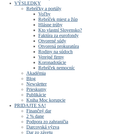
VÝSLEDKY
Rebríčky a portály
Voľby
Rebríček miest a žúp
Hlásne trúby
Kto vlastní Slovensko?
Faktúra za eurofondy
Otvorené súdy
Otvorená prokuratúra
Rodiny na súdoch
Verejné firmy
Koronadotácie
Rebríček nemocníc
Akadémia
Blog
Newsletter
Prieskumy
Publikácie
Kniha Moc korupcie
PRIDAJTE SA!
Finančný dar
2 % dane
Podpora zo zahraničia
Darcovská výzva
Dar zo závetu