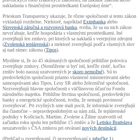
nakladania s finančnými prostriedkami Európskej únie“.
Prieskum Transparency ukazuje, že rôzne spoločnosti si tento zákon
vykladajú rozdielne. Niektoré, napríklad
Eximbanka
alebo
Slovenská záručná a rozvojová banka
, tvrdia, že sa na nich zákon
nevzťahuje, keďže hospodária s vlastnými prostriedkami. Iné
zverejňujú len zmluvy, pri ktorých sa nakladá s verejnými zdrojmi
(
Zvolenská teplárenská
) a niektoré zverejňujú podľa vlastných slov
aj nad rámec zákona (
Tipos
).
Myslíme si, že zo 45 skúmaných spoločností približne polovica
zverejňuje zmluvy. (Nemôžeme si byť istí, keďže zistiť, koľko
zmlúv bolo naozaj uzatvorených je
skoro nemožné
). Sú to
predovšetkým spoločnosti priamo vlastnené ministerstvami alebo
samosprávami ako Tipos, Lesy SR alebo železničné spoločnosti.
Nezverejňujú hlavne spoločnosti s väčšinovou účasťou Fondu
národného majetku. Približne štvrtina spoločností, predovšetkým
banky a energetické spoločnosti, tvrdia, že nemajú povinnosť
zverejňovať. Pri zvyšných sme mali pocit, že informácie zverejňujú
iba čiastočne – nepravdepodobným sa nám zdá, že teplárenské
podniky v Košiciach, Martine, Zvolene a Žiline uzatvorili od
začiatku roku spolu len približne 15 zmlúv a že
Letisko Bratislava
neuzatvorilo s ČSA zmluvu pri otváraní
nových destinácií
.
(Prehľad o zverejňovaní, či nezverejňovaní v
tabuľke 1
)