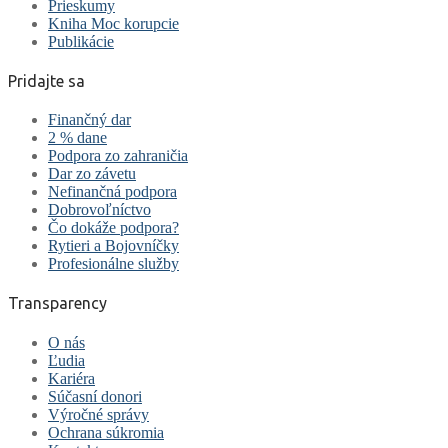
Prieskumy
Kniha Moc korupcie
Publikácie
Pridajte sa
Finančný dar
2 % dane
Podpora zo zahraničia
Dar zo závetu
Nefinančná podpora
Dobrovoľníctvo
Čo dokáže podpora?
Rytieri a Bojovníčky
Profesionálne služby
Transparency
O nás
Ľudia
Kariéra
Súčasní donori
Výročné správy
Ochrana súkromia