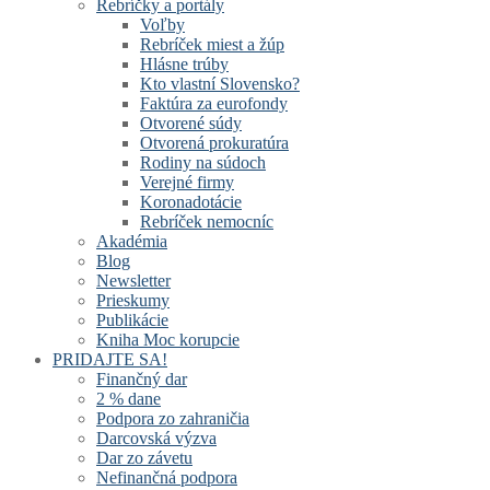
Rebríčky a portály
Voľby
Rebríček miest a žúp
Hlásne trúby
Kto vlastní Slovensko?
Faktúra za eurofondy
Otvorené súdy
Otvorená prokuratúra
Rodiny na súdoch
Verejné firmy
Koronadotácie
Rebríček nemocníc
Akadémia
Blog
Newsletter
Prieskumy
Publikácie
Kniha Moc korupcie
PRIDAJTE SA!
Finančný dar
2 % dane
Podpora zo zahraničia
Darcovská výzva
Dar zo závetu
Nefinančná podpora