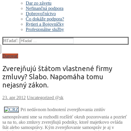
Dar zo závetu
Nefinančná podpora
Dobrovoľníctvo
Čo dokáže podpora?
Rytieri a Bojovníčky
Profesionálne služby
Hľadať:
Darovať
Zverejňujú štátom vlastnené firmy
zmluvy? Slabo. Napomáha tomu
nejasný zákon.
Uncategorized @sk
Pri nedávnom hodnotení zverejňovania zmlúv
samosprávami sme sa rozhodli rozšíriť okruh pozorovania a pozrieť
sa na to, ako zmluvy zverejňujú podniky, ktoré majetkovo ovláda
štát alebo samosprávy. Kým zverejňovanie samospráv je aj v