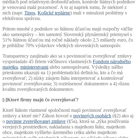
médiách pod relatívnym drobnohľadom, kontrole štátnych podnikov
je venovaná malá pozornosť. A to aj napriek tomu, že niektoré z
nich (napr.
Tipos
,
Košické teplárne
) mali v minulosti problémy s
efektívnou správou.
Pritom mnohé z podnikov so štátnou účasťou majú rozpočty väčšie
ako samosprávy – len samotný Slovenský plynárenský priemysel s
51% štátnou účasťou má ročné náklady okolo 2,5 miliardy euro, čo
je približne 70% výdavkov všetkých slovenských samospráv.
Transparency zaujímalo ako sa s povinnosťou zverejňovať zmluvy
vysporiadalo 45 firiem väčšinovo vlastnených
Fondom národného
majetku
,
ministerstvami
alebo samosprávami. Výsledky nášho
prieskumu ukazujú na 1) problematickú definíciu, kto a čo má
zverejňovať; 2) nízky záujem štátu interpretovať a kontrolovať
povinnosť zverejňovania; 3) roztrúsenosť dokumentov a 4) rôznu
kvalitu zverejňovaných dokumentov.
[:]
Ktoré firmy majú čo zverejňovať?
Ktoré štátom vlastnené spoločnosti majú povinnosť zverejňovať
zmluvy a ktoré nie? Zákon hovorí o
povinných osobách
(§2) ako aj
o
povinne zverejňovanej zmluve
(§5a), ktorá sa „týka používania
verejných prostriedkov, nakladania s majetkom štátu, majetkom
obce, majetkom vyššieho územného celku alebo majetkom
právnických osôb zriadených zákonom, na základe zákona alebo