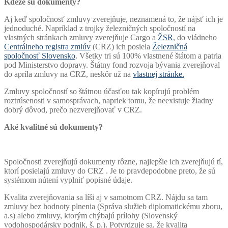
Kdeže sú dokumenty?
Aj keď spoločnosť zmluvy zverejňuje, neznamená to, že nájsť ich je
jednoduché. Napríklad z trojky železničných spoločností na
vlastných stránkach zmluvy zverejňuje Cargo a
ŽSR
, do vládneho
Centrálneho registra zmlúv
(CRZ) ich posiela
Železničná
spoločnosť Slovensko
. Všetky tri sú 100% vlastnené štátom a patria
pod Ministerstvo dopravy. Štátny fond rozvoja bývania zverejňoval
do apríla zmluvy na CRZ, neskôr už na
vlastnej stránke.
Zmluvy spoločností so štátnou účasťou tak kopírujú problém
roztrúsenosti v samosprávach, napriek tomu, že neexistuje žiadny
dobrý dôvod, prečo nezverejňovať v CRZ.
Aké kvalitné sú dokumenty?
Spoločnosti zverejňujú dokumenty rôzne, najlepšie ich zverejňujú tí,
ktorí posielajú zmluvy do CRZ . Je to pravdepodobne preto, že sú
systémom nútení vyplniť popisné údaje.
Kvalita zverejňovania sa líši aj v samotnom CRZ. Nájdu sa tam
zmluvy bez hodnoty plnenia (Správa služieb diplomatickému zboru,
a.s) alebo zmluvy, ktorým chýbajú prílohy (Slovenský
vodohospodársky podnik, š. p.). Potvrdzuje sa, že kvalita