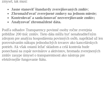
zmysel, tak musí:
Jasne stanoviť štandardy zverejňovaných zmlúv
;
Zhromažďovať zverejnené zmluvy na jednom mieste;
Kontrolovať a sankcionovať nezverejňovanie zmlúv;
Analyzovať zhromaždené dáta.
Podľa odhadov Transparency povinné osoby ročne zverejnia
približne 200 tisíc zmlúv. Tieto dáta môžu byť nenahraditeľným
zdrojom pre analýzu hospodárenia povinných osôb, napríklad už len
porovnávaním nákupu jednoduchých tovarov ako kancelárskych
potrieb. Ak však ostanú ležať skladom a celá kontrola bude
ponechaná na zopár novinárov a aktivistov, hromada zverejnených
zmlúv zasype úmysel o transparentnosti ako nástroja pre
efektívnejšie fungovanie štátu.