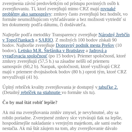
zverejnenia závisí predovšetkým od prístupu povinných osôb k
zverejňovaniu. Tí, ktorí zverejňujú mimo CRZ majú
rovnaké
problémy ako samosprávy
: zmluvy často zverejňujú bez hodnôt, vo
formáte neumožňujúcom vyhľadávanie a bez možnosti vytriediť si
len dokumenty podľa dátumu, či dodávateľa.
Najlepšie podľa metodiky Transparency zverejňuje
Národný žrebčín
v Topoľčiankach
a
SARIO
. Z možných 100 bodov získali 90
bodov. Najhoršie zverejňuje
Dopravný podnik mesta Prešov
(10
bodov),
Letisko M.R. Štefánika v Bratislave
a
Jadrová a
vyraďovacia spoločnosť
(po 15 bodov). Priemer spoločností, ktoré
zmluvy zverejňujú (57,5 b.) sa zásadne nelíši od priemeru
samospráv (60,2 b). Naopak, spoločnosti, ktoré využívajú CRZ
majú v priemere dvojnásobok bodov (80 b.) oproti tým, ktoré CRZ
nevyužívajú (41 b).
Úplný rebríček kvality zverejňovania je dostupný v
tabuľke 2.
(Detailný
rebríček na stiahnutie
vo formáte xls tu).
Čo by mal štát robiť lepšie?
Ak má ma zverejňovania zmlúv zmysel, je nevyhnutné, aby sa
robilo poriadne. Zverejnené zmluvy síce vytvárajú tlak na lepšie,
hospodárnejšie nakladanie s verejným majetkom, ale sami osebe
nestačia. Ak má štát záujem na tom, aby zverejňovanie dávalo