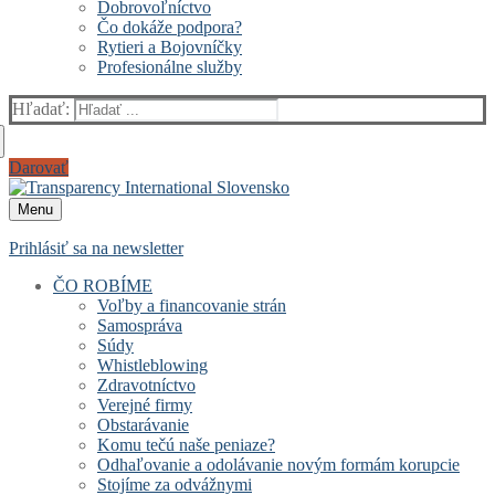
Dobrovoľníctvo
Čo dokáže podpora?
Rytieri a Bojovníčky
Profesionálne služby
Hľadať:
Darovať
Menu
Prihlásiť sa na newsletter
ČO ROBÍME
Voľby a financovanie strán
Samospráva
Súdy
Whistleblowing
Zdravotníctvo
Verejné firmy
Obstarávanie
Komu tečú naše peniaze?
Odhaľovanie a odolávanie novým formám korupcie
Stojíme za odvážnymi