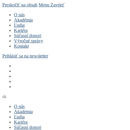
Preskočiť na obsah
Menu
Zavrieť
O nás
Akadémia
Ľudia
Kariéra
Súčasní donori
Výročné správy
Kontakt
Prihlásiť sa na newsletter
sk
O nás
Akadémia
Ľudia
Kariéra
Súčasní donori