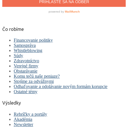
Čo robíme
Financovanie politiky
Samospráva
Whistleblowing
Súdy
Zdravotníctvo
Verejné firmy
Obstarávanie
Komu tečú naše peniaze?
Stojíme za odvážnymi
Odhaľovanie a odolávanie novým formám korupcie
Ostatné témy
Výsledky
Rebríčky a portály
Akadémia
Newsletter