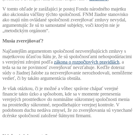
V tomto ohľade je zarážajúci je postoj Fondu národného majetku
ako akcionára väčšiny týchto spoločností. FNM žiadne stanovisko
ako majú ním ovládané spoločnosti zverejňovať zmluvy nevydal,
argumentujúc že sú to samostatné subjekty, voči ktorým nie je
„metodickým orgánom“.
Musia zverejňovať?
Najčastejším argumentom spoločností nezverejňujúcich zmluvy s
majetkovou účasťou štátu je, že sú spoločnosťami nehospodáriacimi
s verejnými zdrojmi podľa
zákona o rozpočtových pravidlách
, a
teda sa na ne povinnosť zverejňovať nevzťahuje. Keďže doteraz
súdy o žiadnej žalobe za nezverejňovanie nerozhodovali, nemôžeme
vedieť, či by takáto argumentácia obstála.
Je však otázkou, či je možné a vôbec správne chápať verejné
financie takto úzko a spôsobom, kde sa v momente prenesenia
verejných prostriedkov do nominálne súkromnej spoločnosti menia
na prostriedky súkromné, nepodliehajúce verejnej kontrole. V
podobnom duchu nedáva zmysel, že zo zverejňovania sú vynechané
dcérske spoločností založené štátnymi firmami.