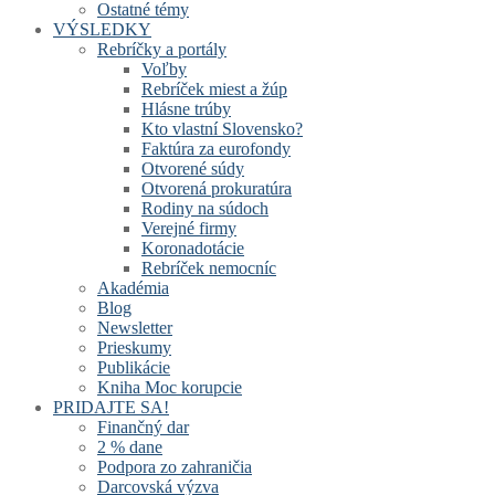
Ostatné témy
VÝSLEDKY
Rebríčky a portály
Voľby
Rebríček miest a žúp
Hlásne trúby
Kto vlastní Slovensko?
Faktúra za eurofondy
Otvorené súdy
Otvorená prokuratúra
Rodiny na súdoch
Verejné firmy
Koronadotácie
Rebríček nemocníc
Akadémia
Blog
Newsletter
Prieskumy
Publikácie
Kniha Moc korupcie
PRIDAJTE SA!
Finančný dar
2 % dane
Podpora zo zahraničia
Darcovská výzva