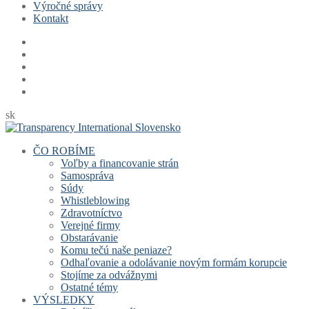
Výročné správy
Kontakt
sk
ČO ROBÍME
Voľby a financovanie strán
Samospráva
Súdy
Whistleblowing
Zdravotníctvo
Verejné firmy
Obstarávanie
Komu tečú naše peniaze?
Odhaľovanie a odolávanie novým formám korupcie
Stojíme za odvážnymi
Ostatné témy
VÝSLEDKY