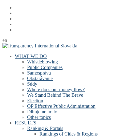
en
WHAT WE DO
Whistleblowing
Public Companies
Samospráva
Obstarávanie
Súdy
Where does our money flow?
We Stand Behind The Brave
Election
OP Effective Public Administration
Dlhujeme im to
Other topics
RESULTS
Ranking & Portals
Rankings of Cities & Regions