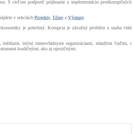
ora. S cieľom podporiť prijímanie a implementáciu protikorupčných
 nájdete v sekciách
Projekty
,
Témy
a
Výstupy
.
j ekonomiky je potrebný. Korupcia je závažný problém a snaha vlád
ami, médiami, inými mimovládnymi organizáciami, mladými ľuďmi, s
stranami koaličnými, ako aj opozičnými.