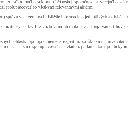
ermi zo súkromného sektora, občianskej spoločnosti a verejného sekt
aží spolupracovať so všetkými relevantnými aktérmi.
u) správu vecí verejných. Bližšie informácie o jednotlivých aktivitách
a okamžité výsledky. Pre zachovanie demokracie a fungovanie trhove
ôznych oblastí. Spolupracujeme s expertmi, so školami, univerzit
trení sa snažíme spolupracovať aj s vládou, parlamentom, politickými 