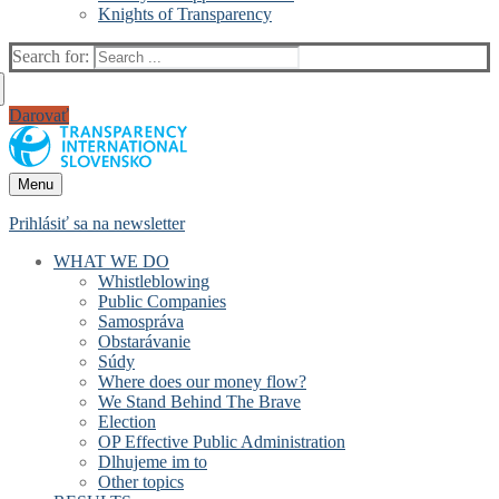
Knights of Transparency
Search for:
Darovať
Menu
Prihlásiť sa na newsletter
WHAT WE DO
Whistleblowing
Public Companies
Samospráva
Obstarávanie
Súdy
Where does our money flow?
We Stand Behind The Brave
Election
OP Effective Public Administration
Dlhujeme im to
Other topics