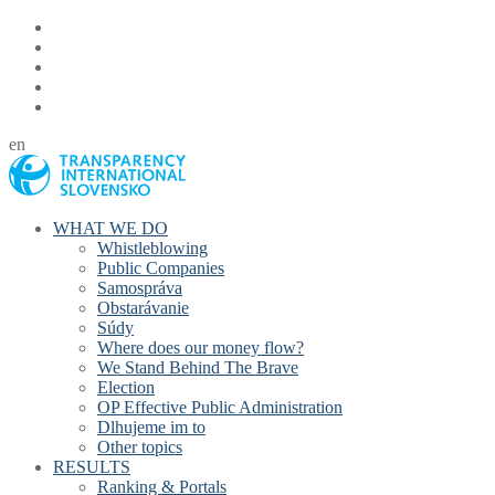
en
WHAT WE DO
Whistleblowing
Public Companies
Samospráva
Obstarávanie
Súdy
Where does our money flow?
We Stand Behind The Brave
Election
OP Effective Public Administration
Dlhujeme im to
Other topics
RESULTS
Ranking & Portals