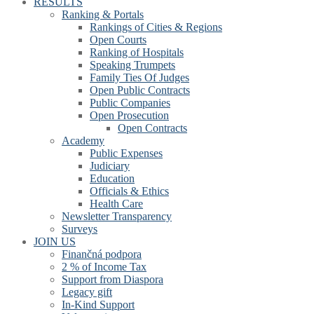
RESULTS
Ranking & Portals
Rankings of Cities & Regions
Open Courts
Ranking of Hospitals
Speaking Trumpets
Family Ties Of Judges
Open Public Contracts
Public Companies
Open Prosecution
Open Contracts
Academy
Public Expenses
Judiciary
Education
Officials & Ethics
Health Care
Newsletter Transparency
Surveys
JOIN US
Finančná podpora
2 % of Income Tax
Support from Diaspora
Legacy gift
In-Kind Support