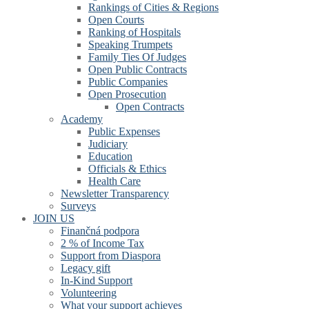
Rankings of Cities & Regions
Open Courts
Ranking of Hospitals
Speaking Trumpets
Family Ties Of Judges
Open Public Contracts
Public Companies
Open Prosecution
Open Contracts
Academy
Public Expenses
Judiciary
Education
Officials & Ethics
Health Care
Newsletter Transparency
Surveys
JOIN US
Finančná podpora
2 % of Income Tax
Support from Diaspora
Legacy gift
In-Kind Support
Volunteering
What your support achieves