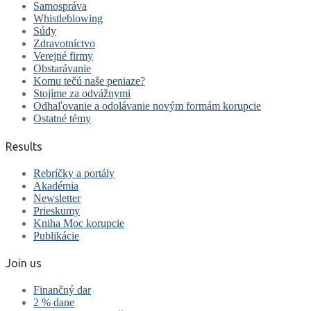
Samospráva
Whistleblowing
Súdy
Zdravotníctvo
Verejné firmy
Obstarávanie
Komu tečú naše peniaze?
Stojíme za odvážnymi
Odhaľovanie a odolávanie novým formám korupcie
Ostatné témy
Results
Rebríčky a portály
Akadémia
Newsletter
Prieskumy
Kniha Moc korupcie
Publikácie
Join us
Finančný dar
2 % dane