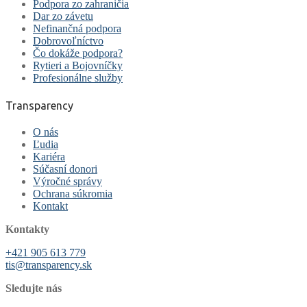
Podpora zo zahraničia
Dar zo závetu
Nefinančná podpora
Dobrovoľníctvo
Čo dokáže podpora?
Rytieri a Bojovníčky
Profesionálne služby
Transparency
O nás
Ľudia
Kariéra
Súčasní donori
Výročné správy
Ochrana súkromia
Kontakt
Kontakty
+421 905 613 779
tis@transparency.sk
Sledujte nás