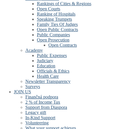
Rankings of Cities & Regions
Open Courts
Ranking of Hospitals
Speaking Trumpets
Family Ties Of Judges
Open Public Contracts
Public Companies
Open Prosecution
Open Contracts
Academy
Public Expenses
Judiciary
Education
Officials & Ethics
Health Care
Newsletter Transparency
Surveys
JOIN US
Finančná podpora
2 % of Income Tax
Support from Diaspora
Legacy gift
In-Kind Support
Volunteering
What your support achieves