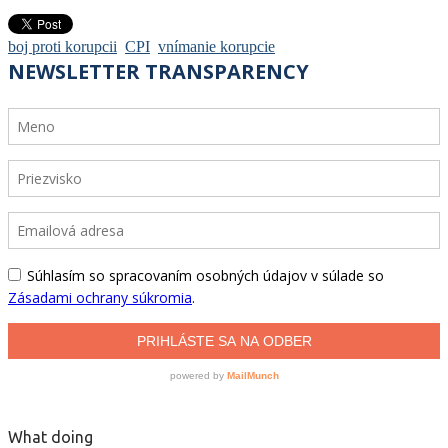
boj proti korupcii
CPI
vnímanie korupcie
What doing