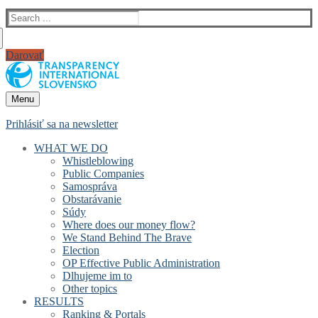
Search
for:
Darovať
Menu
Prihlásiť sa na newsletter
WHAT WE DO
Whistleblowing
Public Companies
Samospráva
Obstarávanie
Súdy
Where does our money flow?
We Stand Behind The Brave
Election
OP Effective Public Administration
Dlhujeme im to
Other topics
RESULTS
Ranking & Portals