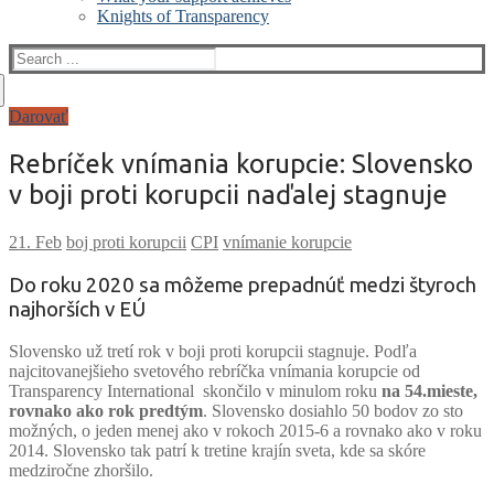
Knights of Transparency
Search
for:
Darovať
Rebríček vnímania korupcie: Slovensko
v boji proti korupcii naďalej stagnuje
boj proti korupcii
CPI
vnímanie korupcie
Do roku 2020 sa môžeme prepadnúť medzi štyroch
najhorších v EÚ
Slovensko už tretí rok v boji proti korupcii stagnuje. Podľa
najcitovanejšieho svetového rebríčka vnímania korupcie od
Transparency International skončilo v minulom roku
na 54.mieste,
rovnako ako rok predtým
. Slovensko dosiahlo 50 bodov zo sto
možných, o jeden menej ako v rokoch 2015-6 a rovnako ako v roku
2014. Slovensko tak patrí k tretine krajín sveta, kde sa skóre
medziročne zhoršilo.