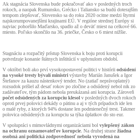
Ak stagnácia Slovenska bude pokračovať ako v posledných troch
rokoch, a naopak Rumunsko, Grécko i Taliansko sa budú doterajším
tempom zlepšovať, Slovensko sa do roku 2020 ocitne medzi štyrmi
najskorumpovanejšími krajinami EÚ. V regióne strednej Európy si
najviac pohoršilo Maďarsko, spadlo až o deväť miest na celkové 66.
miesto. Poľsko skončilo na 36. priečke, Česko o 6 miest nižšie.
Stagnáciu a rozpačitý prístup Slovenska k boju proti korupcii
potvrdzuje konanie štátnych inštitúcií v uplynulom období.
V októbri boli ako prví vysokopostavení politici v histórii
odsúdení
na vysoké tresty bývalí ministri
výstavby Marián Janušek a Igor
Štefanov za kauzu nástenkový tender. No (zatiaľ neprávoplatný)
rozsudok prišiel až desať rokov po zločine a odsúdený nebol nik zo
zadávateľov, tým pádom nebola preukázaná ani korupcia. Zároveň
počet odsúdených za korupciu klesol
v posledných dvoch rokoch
oproti prvej polovici dekády o pätinu a aj v tých prípadoch ide len
o malé ryby, z ktorých 94% dostane len podmienečný trest. Takmer
polovica odsúdených za korupciu sa týka úplatkov do sto eur.
V spolupráci s mimovládnymi organizáciami bol
vylepšený zákon
na ochranu oznamovateľov korupcie
. Na druhej strane
žiadna
osobná ani politická zodpovednosť nebola vyvodená na