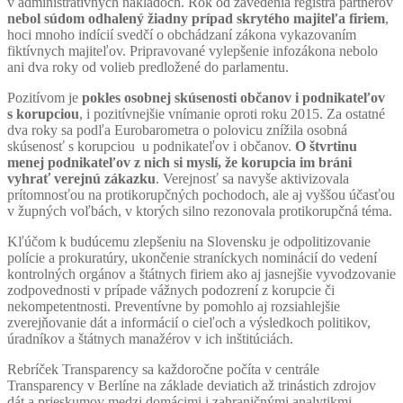
v administratívnych nákladoch. Rok od zavedenia registra partnerov
nebol súdom odhalený žiadny prípad skrytého majiteľa firiem
,
hoci mnoho indícií svedčí o obchádzaní zákona vykazovaním
fiktívnych majiteľov. Pripravované vylepšenie infozákona nebolo
ani dva roky od volieb predložené do parlamentu.
Pozitívom je
pokles osobnej skúsenosti občanov i podnikateľov
s korupciou
, i pozitívnejšie vnímanie oproti roku 2015. Za ostatné
dva roky sa podľa Eurobarometra o polovicu znížila osobná
skúsenosť s korupciou u podnikateľov i občanov.
O štvrtinu
menej podnikateľov z nich si myslí, že korupcia im bráni
vyhrať verejnú zákazku
. Verejnosť sa navyše aktivizovala
prítomnosťou na protikorupčných pochodoch, ale aj vyššou účasťou
v župných voľbách, v ktorých silno rezonovala protikorupčná téma.
Kľúčom k budúcemu zlepšeniu na Slovensku je odpolitizovanie
polície a prokuratúry, ukončenie straníckych nominácií do vedení
kontrolných orgánov a štátnych firiem ako aj jasnejšie vyvodzovanie
zodpovednosti v prípade vážnych podozrení z korupcie či
nekompetentnosti. Preventívne by pomohlo aj rozsiahlejšie
zverejňovanie dát a informácií o cieľoch a výsledkoch politikov,
úradníkov a štátnych manažérov v ich inštitúciách.
Rebríček Transparency sa každoročne počíta v centrále
Transparency v Berlíne na základe deviatich až trinástich zdrojov
dát a prieskumov medzi domácimi i zahraničnými analytikmi