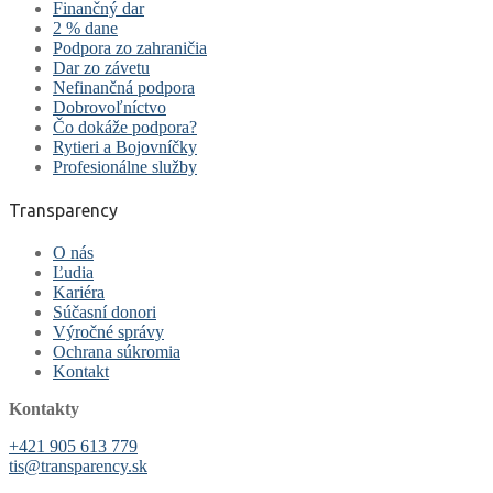
Finančný dar
2 % dane
Podpora zo zahraničia
Dar zo závetu
Nefinančná podpora
Dobrovoľníctvo
Čo dokáže podpora?
Rytieri a Bojovníčky
Profesionálne služby
Transparency
O nás
Ľudia
Kariéra
Súčasní donori
Výročné správy
Ochrana súkromia
Kontakt
Kontakty
+421 905 613 779
tis@transparency.sk