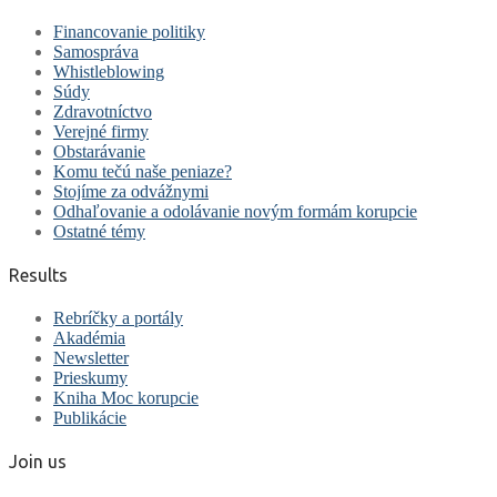
Financovanie politiky
Samospráva
Whistleblowing
Súdy
Zdravotníctvo
Verejné firmy
Obstarávanie
Komu tečú naše peniaze?
Stojíme za odvážnymi
Odhaľovanie a odolávanie novým formám korupcie
Ostatné témy
Results
Rebríčky a portály
Akadémia
Newsletter
Prieskumy
Kniha Moc korupcie
Publikácie
Join us