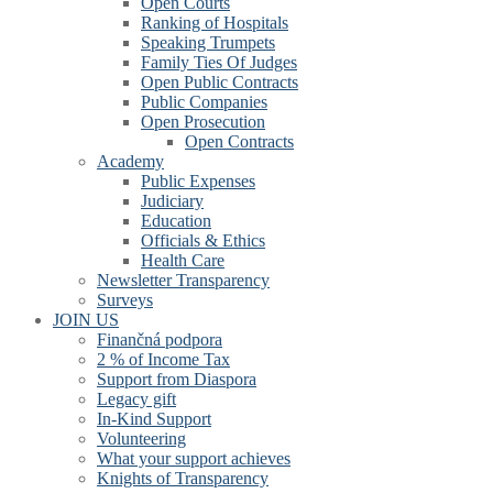
Open Courts
Ranking of Hospitals
Speaking Trumpets
Family Ties Of Judges
Open Public Contracts
Public Companies
Open Prosecution
Open Contracts
Academy
Public Expenses
Judiciary
Education
Officials & Ethics
Health Care
Newsletter Transparency
Surveys
JOIN US
Finančná podpora
2 % of Income Tax
Support from Diaspora
Legacy gift
In-Kind Support
Volunteering
What your support achieves
Knights of Transparency