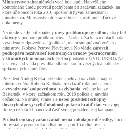
Ministerstve zahraničných vecí
, hoci audit Najvyššieho
kontrolného úradu potvrdil pochybenia pri zadávaní zákaziek, na
ktoré už koncom roka 2016 upozornili bývalí zamestnanci
ministerstva. Ministerstvo doteraz odmieta sprístupniť kľúčové
dokumenty.
Na úrade vlády bol zriadený
nový protikorupčný odbor
, ktorý bol
aktívny
v podpore protikorupčných školení. Za kauzu dotácií bola
vyvodená zodpovednosť (politická, nie trestnoprávna) voči ex-
ministrovi školstva Petrovi Plavčanovi. No
vláda zároveň
podkopáva nezávislosť kontrolných úradov pokračovaním
v straníckych nomináciách
(voľba predsedov ÚVO, ÚRSO). Na
Ústavný súd vláda presadila odborne kontroverzných a politicky
spriaznených kandidátov.
Prezident Andrej
Kiska
príkladne apeloval na vládu a najmä
ministra vnútra Roberta Kaliňáka rozviazať ruky policajtom,
a
vyvodzovať zodpovednosť za zlyhania
, vrátane kauzy
Bašternák, v ktorej začiatkom roku 2018 polícia aj navrhla
obžalobu. Na druhej strane ale
nebol prezident schopný
dôveryhodne vysvetliť okolnosti pokusu krátiť daň
vo svojej
firme, cez ktorú financoval časť svojej prezidentskej kampane.
Protischránkový zákon zatiaľ nemá rukolapné dôsledky
, hoci
firmy stál v prvom roku odhadom aspoň 15 miliónov eur