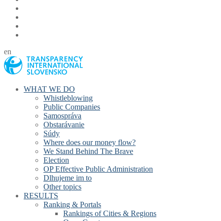
en
WHAT WE DO
Whistleblowing
Public Companies
Samospráva
Obstarávanie
Súdy
Where does our money flow?
We Stand Behind The Brave
Election
OP Effective Public Administration
Dlhujeme im to
Other topics
RESULTS
Ranking & Portals
Rankings of Cities & Regions