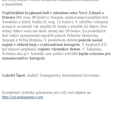
a manažérmi.
Najčistejšími krajinami boli v minulom roku Nový Zéland a
Dánsko
(89, resp. 88 bodov). Naopak, najskorumpovanejšími boli
Somálsko a Južný Sudán (9, resp. 12 bodov). V rebríčku vnímania
korupcie sa minulý rok zlepšilo 81 krajín a zhoršilo 62 štátov. Dve
tretiny štátov sveta má skóre menej ako 50 bodov. Za posledných
šesť rokov zaznamenali najväčší pokrok Pobrežie Slonoviny,
Senegal a Veľká Británia. V poslednom období
pokrok nastal
najmä v oblasti boja s cezhraničnou korupciu
. V krajinách EÚ
bol masovo prijímaný
register vlastníkov firiem
. V Taliansku,
Švédsku ako aj v Austrálii zase politici schválili
lepšiu ochranu pre
oznamovateľov korupcie
.
Gabriel Šípoš
, riaditeľ Transparency International Slovensko
Kompletné výsledky prieskumu pre celý svet nájdete na
http://cpi.transparency.org