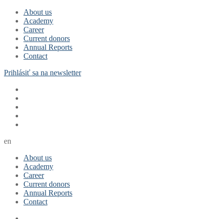
Skip
Menu
Close
About us
to
Academy
content
Career
Current donors
Annual Reports
Contact
Prihlásiť sa na newsletter
en
About us
Academy
Career
Current donors
Annual Reports
Contact