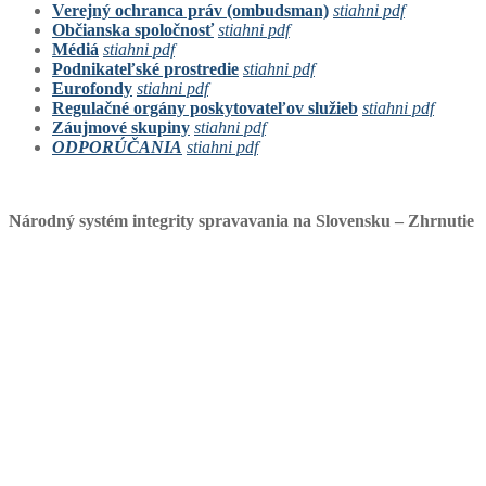
Verejný ochranca práv (ombudsman)
stiahni pdf
Občianska spoločnosť
stiahni pdf
Médiá
stiahni pdf
Podnikateľské prostredie
stiahni pdf
Eurofondy
stiahni pdf
Regulačné orgány poskytovateľov služieb
stiahni pdf
Záujmové skupiny
stiahni pdf
ODPORÚČANIA
stiahni pdf
Národný systém integrity spravavania na Slovensku – Zhrnutie