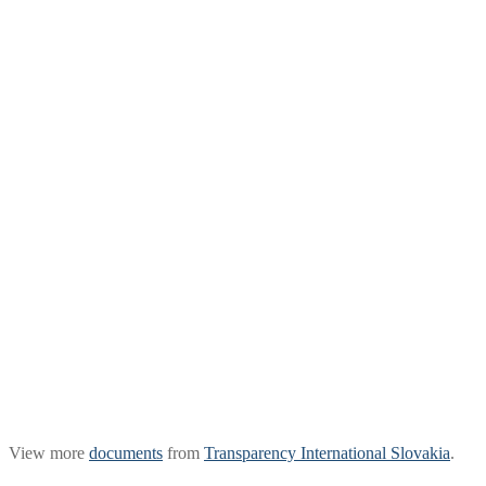
View more
documents
from
Transparency International Slovakia
.