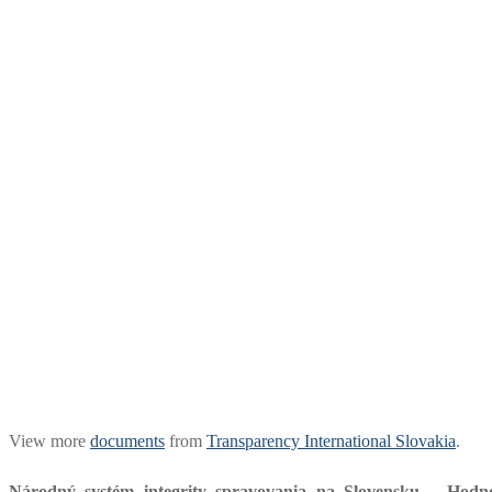
View more
documents
from
Transparency International Slovakia
.
Národný systém integrity spravovania na Slovensku – Hodno