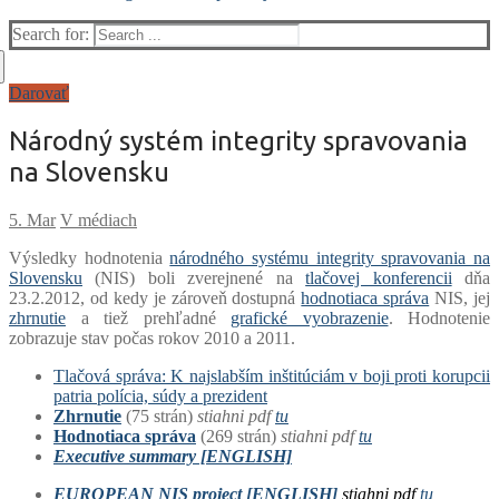
Search for:
Darovať
Národný systém integrity spravovania
na Slovensku
V médiach
Výsledky hodnotenia
národného systému integrity spravovania na
Slovensku
(NIS) boli zverejnené na
tlačovej konferencii
dňa
23.2.2012, od kedy je zároveň dostupná
hodnotiaca správa
NIS, jej
zhrnutie
a tiež prehľadné
grafické vyobrazenie
. Hodnotenie
zobrazuje stav počas rokov 2010 a 2011.
Tlačová správa: K najslabším inštitúciám v boji proti korupcii
patria polícia, súdy a prezident
Zhrnutie
(75 strán)
stiahni pdf
tu
Hodnotiaca správa
(269 strán)
stiahni pdf
tu
Executive summary [ENGLISH]
EUROPEAN NIS project [ENGLISH]
stiahni pdf
tu