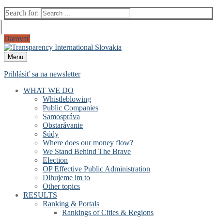
Search for:
Darovať
Menu
Prihlásiť sa na newsletter
WHAT WE DO
Whistleblowing
Public Companies
Samospráva
Obstarávanie
Súdy
Where does our money flow?
We Stand Behind The Brave
Election
OP Effective Public Administration
Dlhujeme im to
Other topics
RESULTS
Ranking & Portals
Rankings of Cities & Regions