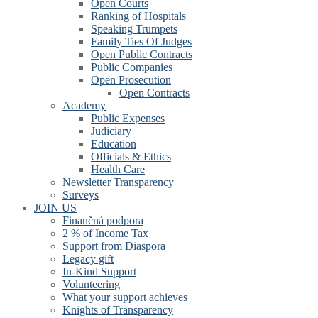
Open Courts
Ranking of Hospitals
Speaking Trumpets
Family Ties Of Judges
Open Public Contracts
Public Companies
Open Prosecution
Open Contracts
Academy
Public Expenses
Judiciary
Education
Officials & Ethics
Health Care
Newsletter Transparency
Surveys
JOIN US
Finančná podpora
2 % of Income Tax
Support from Diaspora
Legacy gift
In-Kind Support
Volunteering
What your support achieves
Knights of Transparency