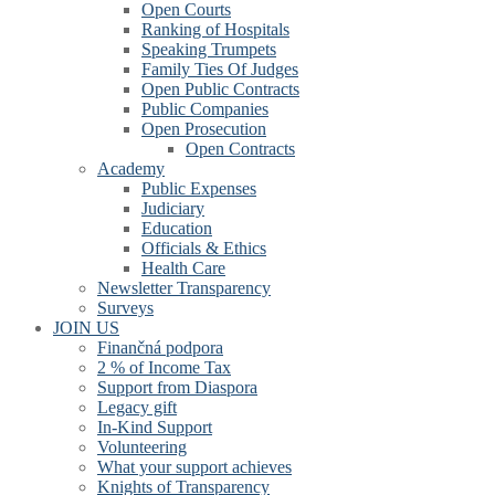
Open Courts
Ranking of Hospitals
Speaking Trumpets
Family Ties Of Judges
Open Public Contracts
Public Companies
Open Prosecution
Open Contracts
Academy
Public Expenses
Judiciary
Education
Officials & Ethics
Health Care
Newsletter Transparency
Surveys
JOIN US
Finančná podpora
2 % of Income Tax
Support from Diaspora
Legacy gift
In-Kind Support
Volunteering
What your support achieves
Knights of Transparency