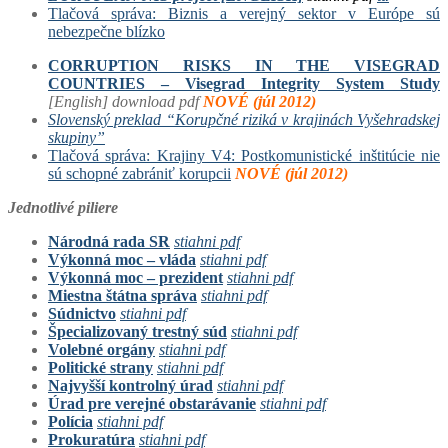
Tlačová správa: Biznis a verejný sektor v Európe sú
nebezpečne blízko
CORRUPTION RISKS IN THE VISEGRAD
COUNTRIES – Visegrad Integrity System Study
[English] download pdf
NOVÉ (júl 2012)
Slovenský preklad “Korupčné riziká v krajinách Vyšehradskej
skupiny”
Tlačová správa: Krajiny V4: Postkomunistické inštitúcie nie
sú schopné zabrániť korupcii
NOVÉ (júl 2012)
Jednotlivé piliere
Národná rada SR
stiahni pdf
Výkonná moc – vláda
stiahni pdf
Výkonná moc – prezident
stiahni pdf
Miestna štátna správa
stiahni pdf
Súdnictvo
stiahni pdf
Špecializovaný trestný súd
stiahni pdf
Volebné orgány
stiahni pdf
Politické strany
stiahni pdf
Najvyšší kontrolný úrad
stiahni pdf
Úrad pre verejné obstarávanie
stiahni pdf
Polícia
stiahni pdf
Prokuratúra
stiahni pdf