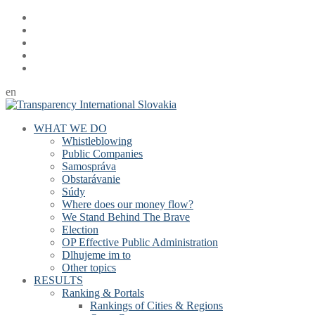
en
WHAT WE DO
Whistleblowing
Public Companies
Samospráva
Obstarávanie
Súdy
Where does our money flow?
We Stand Behind The Brave
Election
OP Effective Public Administration
Dlhujeme im to
Other topics
RESULTS
Ranking & Portals
Rankings of Cities & Regions